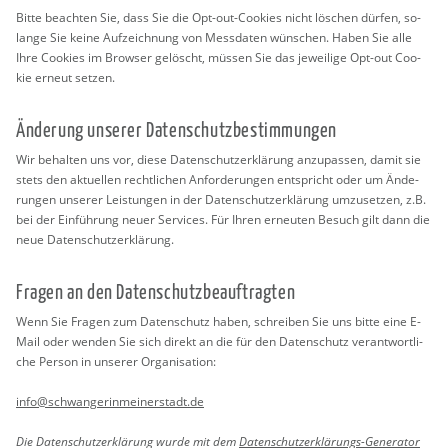
Bitte be­ach­ten Sie, dass Sie die Opt-out-Coo­kies nicht lö­schen dür­fen, so­
lan­ge Sie keine Auf­zeich­nung von Mess­da­ten wün­schen. Haben Sie alle
Ihre Coo­kies im Brow­ser ge­löscht, müs­sen Sie das je­wei­li­ge Opt-out Coo­
kie er­neut set­zen.
Än­de­rung un­se­rer Da­ten­schutz­be­stim­mun­gen
Wir be­hal­ten uns vor, diese Da­ten­schut­z­er­klä­rung an­zu­pas­sen, damit sie
stets den ak­tu­el­len recht­li­chen An­for­de­run­gen ent­spricht oder um Än­de­
run­gen un­se­rer Leis­tun­gen in der Da­ten­schut­z­er­klä­rung um­zu­set­zen, z.B.
bei der Ein­füh­rung neuer Ser­vices. Für Ihren er­neu­ten Be­such gilt dann die
neue Da­ten­schut­z­er­klä­rung.
Fra­gen an den Da­ten­schutz­be­auf­trag­ten
Wenn Sie Fra­gen zum Da­ten­schutz haben, schrei­ben Sie uns bitte eine E-
Mail oder wen­den Sie sich di­rekt an die für den Da­ten­schutz ver­ant­wort­li­
che Per­son in un­se­rer Or­ga­ni­sa­ti­on:
info@​sch​wang​erin​mein​erst​adt.​de
Die Da­ten­schut­z­er­klä­rung wurde mit dem
Da­ten­schut­z­er­klä­rungs-Ge­ne­ra­tor