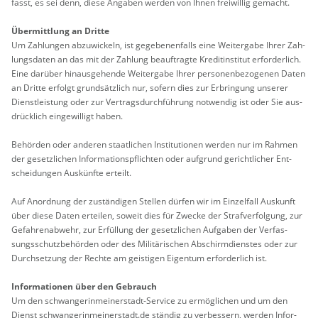
fasst, es sei denn, diese An­ga­ben wer­den von Ihnen frei­wil­lig ge­macht.
Über­mitt­lung an Drit­te
Um Zah­lun­gen ab­zu­wi­ckeln, ist ge­ge­be­nen­falls eine Wei­ter­ga­be Ihrer Zah­
lungs­da­ten an das mit der Zah­lung be­auf­trag­te Kre­dit­in­sti­tut er­for­der­lich.
Eine dar­über hin­aus­ge­hen­de Wei­ter­ga­be Ihrer per­so­nen­be­zo­ge­nen Daten
an Drit­te er­folgt grund­sätz­lich nur, so­fern dies zur Er­brin­gung un­se­rer
Dienst­leis­tung oder zur Ver­trags­durch­füh­rung not­wen­dig ist oder Sie aus­
drück­lich ein­ge­wil­ligt haben.
Be­hör­den oder an­de­ren staat­li­chen In­sti­tu­tio­nen wer­den nur im Rah­men
der ge­setz­li­chen In­for­ma­ti­ons­pflich­ten oder auf­grund ge­richt­li­cher Ent­
schei­dun­gen Aus­künf­te er­teilt.
Auf An­ord­nung der zu­stän­di­gen Stel­len dür­fen wir im Ein­zel­fall Aus­kunft
über diese Daten er­tei­len, so­weit dies für Zwe­cke der Straf­ver­fol­gung, zur
Ge­fah­ren­ab­wehr, zur Er­fül­lung der ge­setz­li­chen Auf­ga­ben der Ver­fas­
sungs­schutz­be­hör­den oder des Mi­li­tä­ri­schen Ab­schirm­diens­tes oder zur
Durch­set­zung der Rech­te am geis­ti­gen Ei­gen­tum er­for­der­lich ist.
In­for­ma­tio­nen über den Ge­brauch
Um den schwan­ge­rin­mei­ner­stadt-Ser­vice zu er­mög­li­chen und um den
Dienst
schwan­ge­rin­mei­ner­stadt.de
stän­dig zu ver­bes­sern, wer­den In­for­