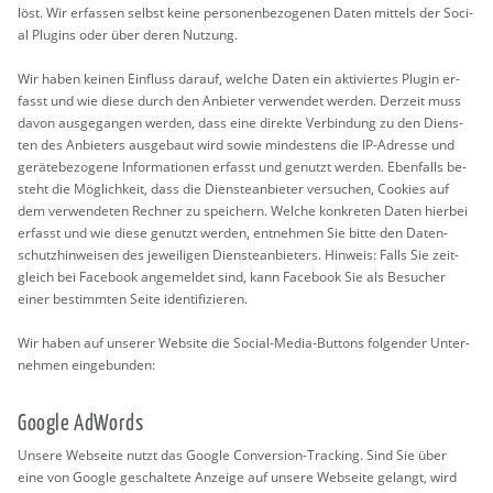
löst. Wir er­fas­sen selbst keine per­so­nen­be­zo­ge­nen Daten mit­tels der So­ci­
al Plugins oder über deren Nut­zung.
Wir haben kei­nen Ein­fluss dar­auf, wel­che Daten ein ak­ti­vier­tes Plu­gin er­
fasst und wie diese durch den An­bie­ter ver­wen­det wer­den. Der­zeit muss
davon aus­ge­gan­gen wer­den, dass eine di­rek­te Ver­bin­dung zu den Diens­
ten des An­bie­ters aus­ge­baut wird sowie min­des­tens die IP-Adres­se und
ge­rä­te­be­zo­ge­ne In­for­ma­tio­nen er­fasst und ge­nutzt wer­den. Eben­falls be­
steht die Mög­lich­keit, dass die Diens­te­an­bie­ter ver­su­chen, Coo­kies auf
dem ver­wen­de­ten Rech­ner zu spei­chern. Wel­che kon­kre­ten Daten hier­bei
er­fasst und wie diese ge­nutzt wer­den, ent­neh­men Sie bitte den Da­ten­
schutz­hin­wei­sen des je­wei­li­gen Diens­te­an­bie­ters. Hin­weis: Falls Sie zeit­
gleich bei Face­book an­ge­mel­det sind, kann Face­book Sie als Be­su­cher
einer be­stimm­ten Seite iden­ti­fi­zie­ren.
Wir haben auf un­se­rer Web­site die So­ci­al-Media-But­tons fol­gen­der Un­ter­
neh­men ein­ge­bun­den:
Goog­le Ad­Wor­ds
Un­se­re Web­sei­te nutzt das Goog­le Con­ver­si­on-Tracking. Sind Sie über
eine von Goog­le ge­schal­te­te An­zei­ge auf un­se­re Web­sei­te ge­langt, wird