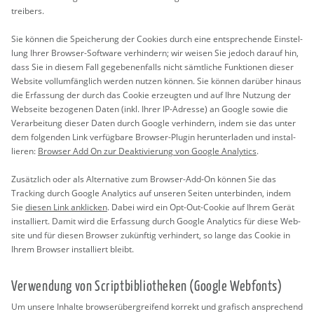
trei­bers.
Sie kön­nen die Spei­che­rung der Coo­kies durch eine ent­spre­chen­de Ein­stel­
lung Ihrer Brow­ser-Soft­ware ver­hin­dern; wir wei­sen Sie je­doch dar­auf hin,
dass Sie in die­sem Fall ge­ge­be­nen­falls nicht sämt­li­che Funk­tio­nen die­ser
Web­site voll­um­fäng­lich wer­den nut­zen kön­nen. Sie kön­nen dar­über hin­aus
die Er­fas­sung der durch das Coo­kie er­zeug­ten und auf Ihre Nut­zung der
Web­sei­te be­zo­ge­nen Daten (inkl. Ihrer IP-Adres­se) an Goog­le sowie die
Ver­ar­bei­tung die­ser Daten durch Goog­le ver­hin­dern, indem sie das unter
dem fol­gen­den Link ver­füg­ba­re Brow­ser-Plu­gin her­un­ter­la­den und in­stal­
lie­ren:
Brow­ser Add On zur De­ak­ti­vie­rung von Goog­le Ana­ly­tics
.
Zu­sätz­lich oder als Al­ter­na­ti­ve zum Brow­ser-Add-On kön­nen Sie das
Tracking durch Goog­le Ana­ly­tics auf un­se­ren Sei­ten un­ter­bin­den, indem
Sie
die­sen Link an­kli­cken
. Dabei wird ein Opt-Out-Coo­kie auf Ihrem Gerät
in­stal­liert. Damit wird die Er­fas­sung durch Goog­le Ana­ly­tics für diese Web­
site und für die­sen Brow­ser zu­künf­tig ver­hin­dert, so lange das Coo­kie in
Ihrem Brow­ser in­stal­liert bleibt.
Ver­wen­dung von Script­bi­blio­the­ken (Goog­le Web­fonts)
Um un­se­re In­hal­te brow­ser­über­grei­fend kor­rekt und gra­fisch an­spre­chend