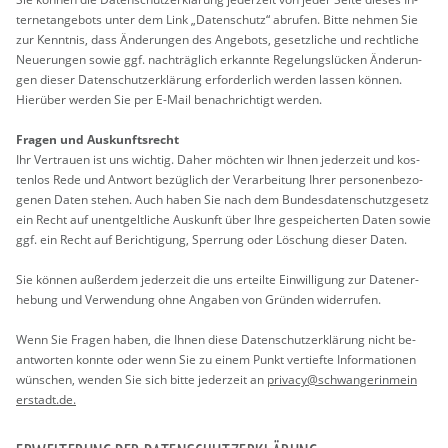
ter­net­an­ge­bots unter dem Link „Da­ten­schutz“ ab­ru­fen. Bitte neh­men Sie
zur Kennt­nis, dass Än­de­run­gen des An­ge­bots, ge­setz­li­che und recht­li­che
Neue­run­gen sowie ggf. nach­träg­lich er­kann­te Re­ge­lungs­lü­cken Än­de­run­
gen die­ser Da­ten­schut­z­er­klä­rung er­for­der­lich wer­den las­sen kön­nen.
Hier­über wer­den Sie per E-Mail be­nach­rich­tigt wer­den.
Fra­gen und Aus­kunfts­recht
Ihr Ver­trau­en ist uns wich­tig. Daher möch­ten wir Ihnen je­der­zeit und kos­
ten­los Rede und Ant­wort be­züg­lich der Ver­ar­bei­tung Ihrer per­so­nen­be­zo­
ge­nen Daten ste­hen. Auch haben Sie nach dem Bun­des­da­ten­schutz­ge­setz
ein Recht auf un­ent­gelt­li­che Aus­kunft über Ihre ge­spei­cher­ten Daten sowie
ggf. ein Recht auf Be­rich­ti­gung, Sper­rung oder Lö­schung die­ser Daten.
Sie kön­nen au­ßer­dem je­der­zeit die uns er­teil­te Ein­wil­li­gung zur Da­ten­er­
he­bung und Ver­wen­dung ohne An­ga­ben von Grün­den wi­der­ru­fen.
Wenn Sie Fra­gen haben, die Ihnen diese Da­ten­schut­z­er­klä­rung nicht be­
ant­wor­ten konn­te oder wenn Sie zu einem Punkt ver­tief­te In­for­ma­tio­nen
wün­schen, wen­den Sie sich bitte je­der­zeit an
pri­va­cy@​sch​wang​erin​mein​
erst​adt.​de
.