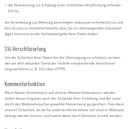
die Ver­ar­bei­tung zur Er­fül­lung einer recht­li­chen Ver­pflich­tung er­for­der­
lich ist,
die Ver­ar­bei­tung zur Wah­rung be­rech­tig­ter In­ter­es­sen er­for­der­lich ist und
kein Grund zur An­nah­me be­steht, dass Sie ein über­wie­gen­des schutz­wür­
di­ges In­ter­es­se an der Nicht­wei­ter­ga­be Ihrer Daten haben.
SSL-Ver­schlüs­se­lung
Um die Si­cher­heit Ihrer Daten bei der Über­tra­gung zu schüt­zen, ver­wen­
den wir dem ak­tu­el­len Stand der Tech­nik ent­spre­chen­de Ver­schlüs­se­
lungs­ver­fah­ren (z. B. SSL) über HTTPS.
Kom­men­tar­funk­ti­on
Wenn Nut­zer Kom­men­ta­re auf un­se­rer Web­site hin­ter­las­sen, wer­den
neben die­sen An­ga­ben auch der Zeit­punkt ihrer Er­stel­lung und der zuvor
durch den Web­site­be­su­cher ge­wähl­te Nut­zer­na­me ge­spei­chert. Dies dient
un­se­rer Si­cher­heit, da wir für wi­der­recht­li­che In­hal­te auf un­se­rer Web­sei­te
be­langt wer­den kön­nen, auch wenn diese durch Be­nut­zer er­stellt wur­den.