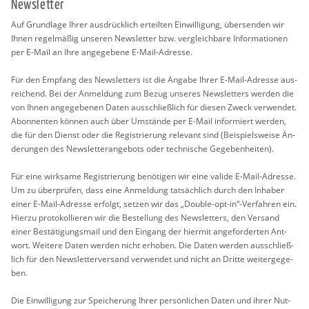
News­let­ter
Auf Grund­la­ge Ihrer aus­drück­lich er­teil­ten Ein­wil­li­gung, über­sen­den wir
Ihnen re­gel­mä­ßig un­se­ren News­let­ter bzw. ver­gleich­ba­re In­for­ma­tio­nen
per E-Mail an Ihre an­ge­ge­be­ne E-Mail-Adres­se.
Für den Emp­fang des News­let­ters ist die An­ga­be Ihrer E-Mail-Adres­se aus­
rei­chend. Bei der An­mel­dung zum Bezug un­se­res News­let­ters wer­den die
von Ihnen an­ge­ge­be­nen Daten aus­schlie­ß­lich für die­sen Zweck ver­wen­det.
Abon­nen­ten kön­nen auch über Um­stän­de per E-Mail in­for­miert wer­den,
die für den Dienst oder die Re­gis­trie­rung re­le­vant sind (Bei­spiels­wei­se Än­
de­run­gen des News­let­ter­an­ge­bots oder tech­ni­sche Ge­ge­ben­hei­ten).
Für eine wirk­sa­me Re­gis­trie­rung be­nö­ti­gen wir eine va­li­de E-Mail-Adres­se.
Um zu über­prü­fen, dass eine An­mel­dung tat­säch­lich durch den In­ha­ber
einer E-Mail-Adres­se er­folgt, set­zen wir das „Dou­ble-opt-in“-Ver­fah­ren ein.
Hier­zu pro­to­kol­lie­ren wir die Be­stel­lung des News­let­ters, den Ver­sand
einer Be­stä­ti­gungs­mail und den Ein­gang der hier­mit an­ge­for­der­ten Ant­
wort. Wei­te­re Daten wer­den nicht er­ho­ben. Die Daten wer­den aus­schlie­ß­
lich für den News­let­ter­ver­sand ver­wen­det und nicht an Drit­te wei­ter­ge­ge­
ben.
Die Ein­wil­li­gung zur Spei­che­rung Ihrer per­sön­li­chen Daten und ihrer Nut­