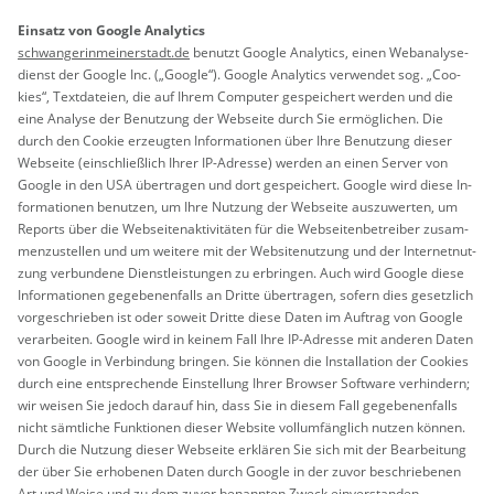
Ein­satz von Goog­le Ana­ly­tics
schwan­ge­rin­mei­ner­stadt.de
be­nutzt Goog­le Ana­ly­tics, einen Web­ana­ly­se­
dienst der Goog­le Inc. („Goog­le“). Goog­le Ana­ly­tics ver­wen­det sog. „Coo­
kies“, Text­da­tei­en, die auf Ihrem Com­pu­ter ge­spei­chert wer­den und die
eine Ana­ly­se der Be­nut­zung der Web­sei­te durch Sie er­mög­li­chen. Die
durch den Coo­kie er­zeug­ten In­for­ma­tio­nen über Ihre Be­nut­zung die­ser
Web­sei­te (ein­schlie­ß­lich Ihrer IP-Adres­se) wer­den an einen Ser­ver von
Goog­le in den USA über­tra­gen und dort ge­spei­chert. Goog­le wird diese In­
for­ma­tio­nen be­nut­zen, um Ihre Nut­zung der Web­sei­te aus­zu­wer­ten, um
Re­ports über die Web­sei­ten­ak­ti­vi­tä­ten für die Web­sei­ten­be­trei­ber zu­sam­
men­zu­stel­len und um wei­te­re mit der Web­site­nut­zung und der In­ter­net­nut­
zung ver­bun­de­ne Dienst­leis­tun­gen zu er­brin­gen. Auch wird Goog­le diese
In­for­ma­tio­nen ge­ge­be­nen­falls an Drit­te über­tra­gen, so­fern dies ge­setz­lich
vor­ge­schrie­ben ist oder so­weit Drit­te diese Daten im Auf­trag von Goog­le
ver­ar­bei­ten. Goog­le wird in kei­nem Fall Ihre IP-Adres­se mit an­de­ren Daten
von Goog­le in Ver­bin­dung brin­gen. Sie kön­nen die In­stal­la­ti­on der Coo­kies
durch eine ent­spre­chen­de Ein­stel­lung Ihrer Brow­ser Soft­ware ver­hin­dern;
wir wei­sen Sie je­doch dar­auf hin, dass Sie in die­sem Fall ge­ge­be­nen­falls
nicht sämt­li­che Funk­tio­nen die­ser Web­site voll­um­fäng­lich nut­zen kön­nen.
Durch die Nut­zung die­ser Web­sei­te er­klä­ren Sie sich mit der Be­ar­bei­tung
der über Sie er­ho­be­nen Daten durch Goog­le in der zuvor be­schrie­be­nen
Art und Weise und zu dem zuvor be­nann­ten Zweck ein­ver­stan­den.