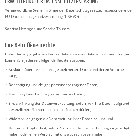
ER­WEI­TE­RUNG DER DA­TEN­SCHUT­Z­ER­KLÄ­RUNG
Ver­ant­wort­li­che Stel­le im Sinne der Da­ten­schutz­ge­set­ze, ins­be­son­de­re der
EU-Da­ten­schutz­grund­ver­ord­nung (DSGVO), ist:
Sa­bri­na He­zin­ger und San­dra Thumm
Ihre Be­trof­fe­nen­rech­te
Unter den an­ge­ge­be­nen Kon­takt­da­ten un­se­res Da­ten­schutz­be­auf­trag­ten
kön­nen Sie je­der­zeit fol­gen­de Rech­te aus­üben:
Aus­kunft über Ihre bei uns ge­spei­cher­ten Daten und deren Ver­ar­bei­
tung,
Be­rich­ti­gung un­rich­ti­ger per­so­nen­be­zo­ge­ner Daten,
Lö­schung Ihrer bei uns ge­spei­cher­ten Daten,
Ein­schrän­kung der Da­ten­ver­ar­bei­tung, so­fern wir Ihre Daten auf­grund
ge­setz­li­cher Pflich­ten noch nicht lö­schen dür­fen,
Wi­der­spruch gegen die Ver­ar­bei­tung Ihrer Daten bei uns und
Da­ten­über­trag­bar­keit, so­fern Sie in die Da­ten­ver­ar­bei­tung ein­ge­wil­ligt
haben oder einen Ver­trag mit uns ab­ge­schlos­sen haben.