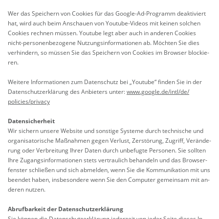
Wer das Spei­chern von Coo­kies für das Goog­le-Ad-Pro­gramm de­ak­ti­viert
hat, wird auch beim An­schau­en von You­tube-Vi­de­os mit kei­nen sol­chen
Coo­kies rech­nen müs­sen. You­tube legt aber auch in an­de­ren Coo­kies
nicht-per­so­nen­be­zo­ge­ne Nut­zungs­in­for­ma­tio­nen ab. Möch­ten Sie dies
ver­hin­dern, so müs­sen Sie das Spei­chern von Coo­kies im Brow­ser blo­ckie­
ren.
Wei­te­re In­for­ma­tio­nen zum Da­ten­schutz bei „You­tube“ fin­den Sie in der
Da­ten­schut­z­er­klä­rung des An­bie­ters unter:
www.​google.​de/​intl/​de/​
policies/​privacy
Da­ten­si­cher­heit
Wir si­chern un­se­re Web­site und sons­ti­ge Sys­te­me durch tech­ni­sche und
or­ga­ni­sa­to­ri­sche Maß­nah­men gegen Ver­lust, Zer­stö­rung, Zu­griff, Ver­än­de­
rung oder Ver­brei­tung Ihrer Daten durch un­be­fug­te Per­so­nen. Sie soll­ten
Ihre Zu­gangs­in­for­ma­tio­nen stets ver­trau­lich be­han­deln und das Brow­ser­
fens­ter schlie­ßen und sich ab­mel­den, wenn Sie die Kom­mu­ni­ka­ti­on mit uns
be­en­det haben, ins­be­son­de­re wenn Sie den Com­pu­ter ge­mein­sam mit an­
de­ren nut­zen.
Ab­ruf­bar­keit der Da­ten­schut­z­er­klä­rung
Sie kön­nen die Da­ten­schut­z­er­klä­rung je­der­zeit von jeder Seite die­ses In­