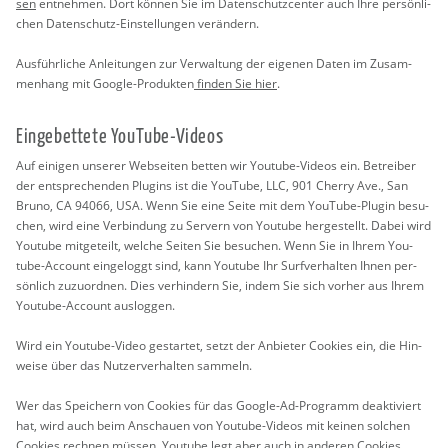
sen
ent­neh­men. Dort kön­nen Sie im Da­ten­schutz­cen­ter auch Ihre per­sön­li­
chen Da­ten­schutz-Ein­stel­lun­gen ver­än­dern.
Aus­führ­li­che An­lei­tun­gen zur Ver­wal­tung der ei­ge­nen Daten im Zu­sam­
men­hang mit Goog­le-Pro­duk­ten
fin­den Sie hier
.
Ein­ge­bet­te­te You­Tube-Vi­de­os
Auf ei­ni­gen un­se­rer Web­sei­ten bet­ten wir You­tube-Vi­de­os ein. Be­trei­ber
der ent­spre­chen­den Plugins ist die You­Tube, LLC, 901 Cher­ry Ave., San
Bruno, CA 94066, USA. Wenn Sie eine Seite mit dem You­Tube-Plu­gin be­su­
chen, wird eine Ver­bin­dung zu Ser­vern von You­tube her­ge­stellt. Dabei wird
You­tube mit­ge­teilt, wel­che Sei­ten Sie be­su­chen. Wenn Sie in Ihrem You­
tube-Ac­count ein­ge­loggt sind, kann You­tube Ihr Surf­ver­hal­ten Ihnen per­
sön­lich zu­zu­ord­nen. Dies ver­hin­dern Sie, indem Sie sich vor­her aus Ihrem
You­tube-Ac­count aus­log­gen.
Wird ein You­tube-Video ge­star­tet, setzt der An­bie­ter Coo­kies ein, die Hin­
wei­se über das Nut­zer­ver­hal­ten sam­meln.
Wer das Spei­chern von Coo­kies für das Goog­le-Ad-Pro­gramm de­ak­ti­viert
hat, wird auch beim An­schau­en von You­tube-Vi­de­os mit kei­nen sol­chen
Coo­kies rech­nen müs­sen. You­tube legt aber auch in an­de­ren Coo­kies