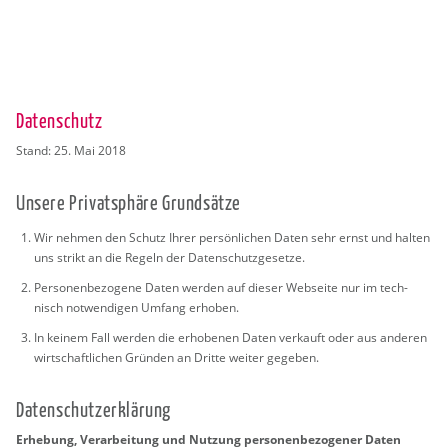
Datenschutz
Stand: 25. Mai 2018
Un­se­re Pri­vat­sphä­re Grund­sät­ze
Wir neh­men den Schutz Ihrer per­sön­li­chen Daten sehr ernst und hal­ten
uns strikt an die Re­geln der Da­ten­schutz­ge­set­ze.
Per­so­nen­be­zo­ge­ne Daten wer­den auf die­ser Web­sei­te nur im tech­
nisch not­wen­di­gen Um­fang er­ho­ben.
In kei­nem Fall wer­den die er­ho­be­nen Daten ver­kauft oder aus an­de­ren
wirt­schaft­li­chen Grün­den an Drit­te wei­ter ge­ge­ben.
Da­ten­schut­z­er­klä­rung
Er­he­bung, Ver­ar­bei­tung und Nut­zung per­so­nen­be­zo­ge­ner Daten