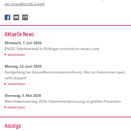
der ac­ti­veMind AG er­stellt
.
Ak­tu­el­le News
Mitt­woch, 1. Juli 2026
ENGEL Fa­brik­ver­kauf in Pful­lin­gen er­strahlt im neuen Look
wei­ter­le­sen
Mon­tag, 22. Juni 2026
Kund­ge­bung bei Ge­sund­heits­mi­nis­ter­kon­fe­renz: Wer an Heb­am­men spart,
zahlt dop­pelt!
wei­ter­le­sen
Diens­tag, 5. Mai 2026
Welt-Heb­am­men­tag 2026: Heb­am­men­be­treu­ung ist ge­leb­te Prä­ven­ti­on
wei­ter­le­sen
Anzeige