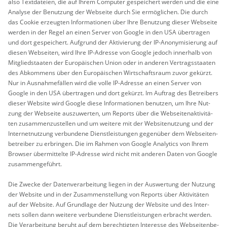
also Text­da­tei­en, die auf Ihrem Com­pu­ter ge­spei­chert wer­den und die eine
Ana­ly­se der Be­nut­zung der Web­sei­te durch Sie er­mög­li­chen. Die durch
das Coo­kie er­zeug­ten In­for­ma­tio­nen über Ihre Be­nut­zung die­ser Web­sei­te
wer­den in der Regel an einen Ser­ver von Goog­le in den USA über­tra­gen
und dort ge­spei­chert. Auf­grund der Ak­ti­vie­rung der IP-An­ony­mi­sie­rung auf
die­sen Web­sei­ten, wird Ihre IP-Adres­se von Goog­le je­doch in­ner­halb von
Mit­glied­staa­ten der Eu­ro­päi­schen Union oder in an­de­ren Ver­trags­staa­ten
des Ab­kom­mens über den Eu­ro­päi­schen Wirt­schafts­raum zuvor ge­kürzt.
Nur in Aus­nah­me­fäl­len wird die volle IP-Adres­se an einen Ser­ver von
Goog­le in den USA über­tra­gen und dort ge­kürzt. Im Auf­trag des Be­trei­bers
die­ser Web­site wird Goog­le diese In­for­ma­tio­nen be­nut­zen, um Ihre Nut­
zung der Web­sei­te aus­zu­wer­ten, um Re­ports über die Web­sei­ten­ak­ti­vi­tä­
ten zu­sam­men­zu­stel­len und um wei­te­re mit der Web­site­nut­zung und der
In­ter­net­nut­zung ver­bun­de­ne Dienst­leis­tun­gen ge­gen­über dem Web­sei­ten­
be­trei­ber zu er­brin­gen. Die im Rah­men von Goog­le Ana­ly­tics von Ihrem
Brow­ser über­mit­tel­te IP-Adres­se wird nicht mit an­de­ren Daten von Goog­le
zu­sam­men­ge­führt.
Die Zwe­cke der Da­ten­ver­ar­bei­tung lie­gen in der Aus­wer­tung der Nut­zung
der Web­site und in der Zu­sam­men­stel­lung von Re­ports über Ak­ti­vi­tä­ten
auf der Web­site. Auf Grund­la­ge der Nut­zung der Web­site und des In­ter­
nets sol­len dann wei­te­re ver­bun­de­ne Dienst­leis­tun­gen er­bracht wer­den.
Die Ver­ar­bei­tung be­ruht auf dem be­rech­tig­ten In­ter­es­se des Web­sei­ten­be­