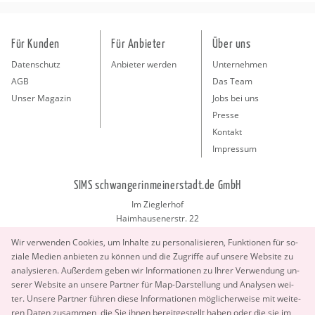
Für Kunden
Für Anbieter
Über uns
Datenschutz
Anbieter werden
Unternehmen
AGB
Das Team
Unser Magazin
Jobs bei uns
Presse
Kontakt
Impressum
SIMS schwangerinmeinerstadt.de GmbH
Im Zieglerhof
Haimhausenerstr. 22
85386 Deutenhausen bei München
Wir ver­wen­den Coo­kies, um In­hal­te zu per­so­na­li­sie­ren, Funk­tio­nen für so­
info@schwangerinmeinerstadt.de
zia­le Me­di­en an­bie­ten zu kön­nen und die Zu­grif­fe auf un­se­re Web­site zu
ana­ly­sie­ren. Au­ßer­dem geben wir In­for­ma­tio­nen zu Ihrer Ver­wen­dung un­
se­rer Web­site an un­se­re Part­ner für Map-Dar­stel­lung und Ana­ly­sen wei­
ter. Un­se­re Part­ner füh­ren diese In­for­ma­tio­nen mög­li­cher­wei­se mit wei­te­
ren Daten zu­sam­men, die Sie ihnen be­reit­ge­stellt haben oder die sie im