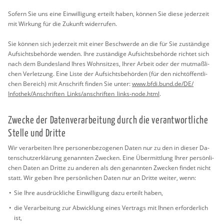
So­fern Sie uns eine Ein­wil­li­gung er­teilt haben, kön­nen Sie diese je­der­zeit
mit Wir­kung für die Zu­kunft wi­der­ru­fen.
Sie kön­nen sich je­der­zeit mit einer Be­schwer­de an die für Sie zu­stän­di­ge
Auf­sichts­be­hör­de wen­den. Ihre zu­stän­di­ge Auf­sichts­be­hör­de rich­tet sich
nach dem Bun­des­land Ihres Wohn­sit­zes, Ihrer Ar­beit oder der mut­ma­ß­li­
chen Ver­let­zung. Eine Liste der Auf­sichts­be­hör­den (für den nicht­öf­fent­li­
chen Be­reich) mit An­schrift fin­den Sie unter:
www.​bfdi.​bund.​de/​DE/​
Infothek/​Anschriften_​Links/​anschriften_​links-​node.​html
.
Zwe­cke der Da­ten­ver­ar­bei­tung durch die ver­ant­wort­li­che
Stel­le und Drit­te
Wir ver­ar­bei­ten Ihre per­so­nen­be­zo­ge­nen Daten nur zu den in die­ser Da­
ten­schut­z­er­klä­rung ge­nann­ten Zwe­cken. Eine Über­mitt­lung Ihrer per­sön­li­
chen Daten an Drit­te zu an­de­ren als den ge­nann­ten Zwe­cken fin­det nicht
statt. Wir geben Ihre per­sön­li­chen Daten nur an Drit­te wei­ter, wenn:
Sie Ihre aus­drück­li­che Ein­wil­li­gung dazu er­teilt haben,
die Ver­ar­bei­tung zur Ab­wick­lung eines Ver­trags mit Ihnen er­for­der­lich
ist,