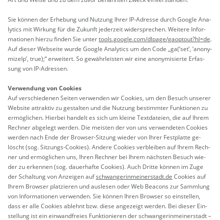
Sie kön­nen der Er­he­bung und Nut­zung Ihrer IP-Adres­se durch Goog­le Ana­
ly­tics mit Wir­kung für die Zu­kunft je­der­zeit wi­der­spre­chen. Wei­te­re In­for­
ma­tio­nen hier­zu fin­den Sie unter
tools.​google.​com/​dlpage/​gaoptout?​hl=de
.
Auf die­ser Web­sei­te wurde Goog­le Ana­ly­tics um den Code „ga(’set’, ’an­ony­
mi­zeIp’, true);“ er­wei­tert. So ge­währ­leis­ten wir eine an­ony­mi­sier­te Er­fas­
sung von IP-Adres­sen.
Ver­wen­dung von Coo­kies
Auf ver­schie­de­nen Sei­ten ver­wen­den wir Coo­kies, um den Be­such un­se­rer
Web­site at­trak­tiv zu ge­stal­ten und die Nut­zung be­stimm­ter Funk­tio­nen zu
er­mög­li­chen. Hier­bei han­delt es sich um klei­ne Text­da­tei­en, die auf Ihrem
Rech­ner ab­ge­legt wer­den. Die meis­ten der von uns ver­wen­de­ten Coo­kies
wer­den nach Ende der Brow­ser-Sit­zung wie­der von Ihrer Fest­plat­te ge­
löscht (sog. Sit­zungs-Coo­kies). An­de­re Coo­kies ver­blei­ben auf Ihrem Rech­
ner und er­mög­li­chen uns, Ihren Rech­ner bei Ihrem nächs­ten Be­such wie­
der zu er­ken­nen (sog. dau­er­haf­te Coo­kies). Auch Drit­te kön­nen im Zuge
der Schal­tung von An­zei­gen auf
schwan­ge­rin­mei­ner­stadt.de
Coo­kies auf
Ihrem Brow­ser plat­zie­ren und aus­le­sen oder Web Be­a­cons zur Samm­lung
von In­for­ma­tio­nen ver­wen­den. Sie kön­nen Ihren Brow­ser so ein­stel­len,
dass er alle Coo­kies ab­lehnt bzw. diese an­ge­zeigt wer­den. Bei die­ser Ein­
stel­lung ist ein ein­wand­frei­es Funk­tio­nie­ren der schwan­ge­rin­mei­ner­stadt –