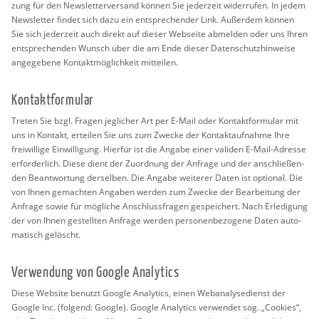
zung für den News­let­ter­ver­sand kön­nen Sie je­der­zeit wi­der­ru­fen. In jedem
News­let­ter fin­det sich dazu ein ent­spre­chen­der Link. Au­ßer­dem kön­nen
Sie sich je­der­zeit auch di­rekt auf die­ser Web­sei­te ab­mel­den oder uns Ihren
ent­spre­chen­den Wunsch über die am Ende die­ser Da­ten­schutz­hin­wei­se
an­ge­ge­be­ne Kon­takt­mög­lich­keit mit­tei­len.
Kon­takt­for­mu­lar
Tre­ten Sie bzgl. Fra­gen jeg­li­cher Art per E-Mail oder Kon­takt­for­mu­lar mit
uns in Kon­takt, er­tei­len Sie uns zum Zwe­cke der Kon­takt­auf­nah­me Ihre
frei­wil­li­ge Ein­wil­li­gung. Hier­für ist die An­ga­be einer va­li­den E-Mail-Adres­se
er­for­der­lich. Diese dient der Zu­ord­nung der An­fra­ge und der an­schlie­ßen­
den Be­ant­wor­tung der­sel­ben. Die An­ga­be wei­te­rer Daten ist op­tio­nal. Die
von Ihnen ge­mach­ten An­ga­ben wer­den zum Zwe­cke der Be­ar­bei­tung der
An­fra­ge sowie für mög­li­che An­schluss­fra­gen ge­spei­chert. Nach Er­le­di­gung
der von Ihnen ge­stell­ten An­fra­ge wer­den per­so­nen­be­zo­ge­ne Daten au­to­
ma­tisch ge­löscht.
Ver­wen­dung von Goog­le Ana­ly­tics
Diese Web­site be­nutzt Goog­le Ana­ly­tics, einen Web­ana­ly­se­dienst der
Goog­le Inc. (fol­gend: Goog­le). Goog­le Ana­ly­tics ver­wen­det sog. „Coo­kies“,