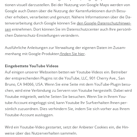
tio­nen vi­su­ell dar­zu­stel­len. Bei der Nut­zung von Goog­le Maps wer­den von
Goog­le auch Daten über die Nut­zung der Kar­ten­funk­tio­nen durch Be­su­
cher er­ho­ben, ver­ar­bei­tet und ge­nutzt. Nä­he­re In­for­ma­tio­nen über die Da­
ten­ver­ar­bei­tung durch Goog­le kön­nen Sie
den Goog­le-Da­ten­schutz­hin­wei­
sen
ent­neh­men. Dort kön­nen Sie im Da­ten­schutz­cen­ter auch Ihre per­sön­li­
chen Da­ten­schutz-Ein­stel­lun­gen ver­än­dern.
Aus­führ­li­che An­lei­tun­gen zur Ver­wal­tung der ei­ge­nen Daten im Zu­sam­
men­hang mit Goog­le-Pro­duk­ten
fin­den Sie hier
.
Ein­ge­bet­te­te You­Tube Vi­de­os
Auf ei­ni­gen un­se­rer Web­sei­ten bet­ten wir You­tube-Vi­de­os ein. Be­trei­ber
der ent­spre­chen­den Plugins ist die You­Tube, LLC, 901 Cher­ry Ave., San
Bruno, CA 94066, USA. Wenn Sie eine Seite mit dem You­Tube-Plu­gin be­su­
chen, wird eine Ver­bin­dung zu Ser­vern von You­tube her­ge­stellt. Dabei wird
You­tube mit­ge­teilt, wel­che Sei­ten Sie be­su­chen. Wenn Sie in Ihrem You­
tube-Ac­count ein­ge­loggt sind, kann You­tube Ihr Surf­ver­hal­ten Ihnen per­
sön­lich zu­zu­ord­nen. Dies ver­hin­dern Sie, indem Sie sich vor­her aus Ihrem
You­tube-Ac­count aus­log­gen.
Wird ein You­tube-Video ge­star­tet, setzt der An­bie­ter Coo­kies ein, die Hin­
wei­se über das Nut­zer­ver­hal­ten sam­meln.