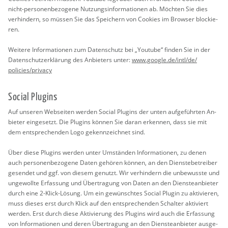
nicht-per­so­nen­be­zo­ge­ne Nut­zungs­in­for­ma­tio­nen ab. Möch­ten Sie dies
ver­hin­dern, so müs­sen Sie das Spei­chern von Coo­kies im Brow­ser blo­ckie­
ren.
Wei­te­re In­for­ma­tio­nen zum Da­ten­schutz bei „You­tube“ fin­den Sie in der
Da­ten­schut­z­er­klä­rung des An­bie­ters unter:
www.​google.​de/​intl/​de/​
policies/​privacy
So­ci­al Plugins
Auf un­se­ren Web­sei­ten wer­den So­ci­al Plugins der unten auf­ge­führ­ten An­
bie­ter ein­ge­setzt. Die Plugins kön­nen Sie daran er­ken­nen, dass sie mit
dem ent­spre­chen­den Logo ge­kenn­zeich­net sind.
Über diese Plugins wer­den unter Um­stän­den In­for­ma­tio­nen, zu denen
auch per­so­nen­be­zo­ge­ne Daten ge­hö­ren kön­nen, an den Diens­t­e­be­trei­ber
ge­sen­det und ggf. von die­sem ge­nutzt. Wir ver­hin­dern die un­be­wuss­te und
un­ge­woll­te Er­fas­sung und Über­tra­gung von Daten an den Diens­te­an­bie­ter
durch eine 2-Klick-Lö­sung. Um ein ge­wünsch­tes So­ci­al Plu­gin zu ak­ti­vie­ren,
muss die­ses erst durch Klick auf den ent­spre­chen­den Schal­ter ak­ti­viert
wer­den. Erst durch diese Ak­ti­vie­rung des Plugins wird auch die Er­fas­sung
von In­for­ma­tio­nen und deren Über­tra­gung an den Diens­te­an­bie­ter aus­ge­