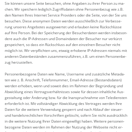
Sie kön­nen un­se­re Seite be­su­chen, ohne An­ga­ben zu ihrer Per­son zu ma­
chen. Wir spei­chern le­dig­lich Zu­griffs­da­ten ohne Per­so­nen­be­zug wie z.B.
den Namen Ihres In­ter­net Ser­vice Pro­vi­ders oder die Seite, von der Sie uns
be­su­chen. Diese an­ony­men Daten wer­den aus­schlie­ß­lich zur Ver­bes­se­
rung un­se­res An­ge­bo­tes aus­ge­wer­tet und er­lau­ben keine Rück­schlüs­se
auf Ihre Per­son. Bei der Spei­che­rung der Be­su­cherda­ten wer­den ins­be­son­
de­re auch die IP-Adres­sen und Do­main­da­ten der Be­su­cher nur ver­kürzt
ge­spei­chert, so dass ein Rück­schluss auf den ein­zel­nen Be­su­cher nicht
mög­lich ist. Wir ver­pflich­ten uns, et­waig er­ho­be­ne IP-Adres­sen nie­mals mit
an­de­ren Da­ten­be­stän­den zu­sam­men­zu­füh­ren, z.B. um einen Per­so­nen­be­
zug her­zu­stel­len.
Per­so­nen­be­zo­ge­ne Daten wie Name, User­na­me und zu­sätz­li­che Me­ta­da­
ten wie z. B. An­schrift, Te­le­fon­num­mer, Email-Adres­se (Be­stands­da­ten)
wer­den er­ho­ben, wenn und so­weit dies im Rah­men der Be­grün­dung und
Ab­wick­lung eines Ver­trags­ver­hält­nis­ses sowie für des­sen in­halt­li­che Aus­
ge­stal­tung oder Än­de­rung bzw. für die In­an­spruch­nah­me von Te­le­diens­ten
er­for­der­lich ist. Mit voll­stän­di­ger Ab­wick­lung des Ver­tra­ges wer­den Ihre
Daten für die wei­te­re Ver­wen­dung ge­sperrt und nach Ab­lauf der steu­er-
und han­dels­recht­li­chen Vor­schrif­ten ge­löscht, so­fern Sie nicht aus­drück­lich
in die wei­te­re Nut­zung Ihrer Daten ein­ge­wil­ligt haben. Wei­te­re per­so­nen­
be­zo­ge­ne Daten wer­den im Rah­men der Nut­zung der Web­sei­te nicht er­