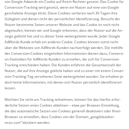
von Goog­le Ad­wor­ds ein Coo­kie auf Ihrem Rech­ner ge­setzt. Das Coo­kie für
Con­ver­si­on-Tracking wird ge­setzt, wenn ein Nut­zer auf eine von Goog­le
ge­schal­te­te An­zei­ge klickt. Diese Coo­kies ver­lie­ren nach 30 Tagen ihre
Gül­tig­keit und die­nen nicht der per­sön­li­chen Iden­ti­fi­zie­rung. Be­sucht der
Nut­zer be­stimm­te Sei­ten un­se­rer Web­site und das Coo­kie ist noch nicht
ab­ge­lau­fen, kön­nen wir und Goog­le er­ken­nen, dass der Nut­zer auf die An­
zei­ge ge­klickt hat und zu die­ser Seite wei­ter­ge­lei­tet wurde. Jeder Goog­le
Ad­Wor­ds-Kunde er­hält ein an­de­res Coo­kie. Coo­kies kön­nen somit nicht
über die Web­sites von Ad­Wor­ds-Kun­den nach­ver­folgt wer­den. Die mit­hil­fe
des Con­ver­si­on-Coo­kies ein­ge­hol­ten In­for­ma­tio­nen die­nen dazu, Con­ver­si­
on-Sta­tis­ti­ken für Ad­Wor­ds-Kun­den zu er­stel­len, die sich für Con­ver­si­on-
Tracking ent­schie­den haben. Die Kun­den er­fah­ren die Ge­samt­an­zahl der
Nut­zer, die auf ihre An­zei­ge ge­klickt haben und zu einer mit einem Con­ver­
si­on-Tracking-Tag ver­se­he­nen Seite wei­ter­ge­lei­tet wur­den. Sie er­hal­ten je­
doch keine In­for­ma­tio­nen, mit denen sich Nut­zer per­sön­lich iden­ti­fi­zie­ren
las­sen.
Möch­ten Sie nicht am Tracking teil­neh­men, kön­nen Sie das hier­für er­for­
der­li­che Set­zen eines Coo­kies ab­leh­nen – etwa per Brow­ser-Ein­stel­lung,
die das au­to­ma­ti­sche Set­zen von Coo­kies ge­ne­rell de­ak­ti­viert oder Ihren
Brow­ser so ein­stel­len, dass Coo­kies von der Do­main „goo­gle­lead­ser­
vices.com“ blo­ckiert wer­den.