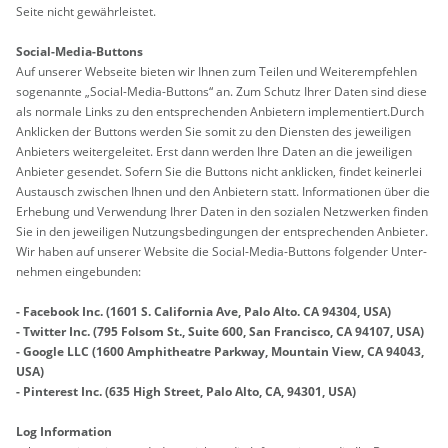
Seite nicht ge­währ­leis­tet.
So­ci­al-Media-But­tons
Auf un­se­rer Web­sei­te bie­ten wir Ihnen zum Tei­len und Wei­ter­emp­feh­len
so­ge­nann­te „So­ci­al-Media-But­tons“ an. Zum Schutz Ihrer Daten sind diese
als nor­ma­le Links zu den ent­spre­chen­den An­bie­tern im­ple­men­tiert.Durch
An­kli­cken der But­tons wer­den Sie somit zu den Diens­ten des je­wei­li­gen
An­bie­ters wei­ter­ge­lei­tet. Erst dann wer­den Ihre Daten an die je­wei­li­gen
An­bie­ter ge­sen­det. So­fern Sie die But­tons nicht an­kli­cken, fin­det kei­ner­lei
Aus­tausch zwi­schen Ihnen und den An­bie­tern statt. In­for­ma­tio­nen über die
Er­he­bung und Ver­wen­dung Ihrer Daten in den so­zia­len Netz­wer­ken fin­den
Sie in den je­wei­li­gen Nut­zungs­be­din­gun­gen der ent­spre­chen­den An­bie­ter.
Wir haben auf un­se­rer Web­site die So­ci­al-Media-But­tons fol­gen­der Un­ter­
neh­men ein­ge­bun­den:
- Face­book Inc. (1601 S. Ca­li­for­nia Ave, Palo Alto. CA 94304, USA)
- Twit­ter Inc. (795 Fol­som St., Suite 600, San Fran­cis­co, CA 94107, USA)
- Goog­le LLC (1600 Am­phi­theat­re Park­way, Moun­tain View, CA 94043,
USA)
- Pin­te­rest Inc. (635 High Street, Palo Alto, CA, 94301, USA)
Log In­for­ma­ti­on