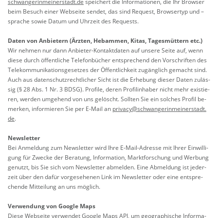
schwan­ge­rin­mei­ner­stadt.de
spei­chert die In­for­ma­tio­nen, die Ihr Brow­ser
beim Be­such einer Web­sei­te sen­det, das sind Re­quest, Brow­ser­typ und –
spra­che sowie Datum und Uhr­zeit des Re­quests.
Daten von An­bie­tern (Ärz­ten, Heb­am­men, Kitas, Ta­ges­müt­tern etc.)
Wir neh­men nur dann An­bie­ter-Kon­takt­da­ten auf un­se­re Seite auf, wenn
diese durch öf­fent­li­che Te­le­fon­bü­cher ent­spre­chend den Vor­schrif­ten des
Te­le­kom­mu­ni­ka­ti­ons­ge­set­zes der Öf­fent­lich­keit zu­gäng­lich ge­macht sind.
Auch aus da­ten­schutz­recht­li­cher Sicht ist die Er­he­bung die­ser Daten zu­läs­
sig (§ 28 Abs. 1 Nr. 3 BDSG). Pro­fi­le, deren Pro­fil­in­ha­ber nicht mehr exis­tie­
ren, wer­den um­ge­hend von uns ge­löscht. Soll­ten Sie ein sol­ches Pro­fil be­
mer­ken, in­for­mie­ren Sie per E-Mail an
pri­va­cy@​sch​wang​erin​mein​erst​adt.​
de
.
News­let­ter
Bei An­mel­dung zum News­let­ter wird Ihre E-Mail-Adres­se mit Ihrer Ein­wil­li­
gung für Zwe­cke der Be­ra­tung, In­for­ma­ti­on, Markt­for­schung und Wer­bung
ge­nutzt, bis Sie sich vom News­let­ter ab­mel­den. Eine Ab­mel­dung ist je­der­
zeit über den dafür vor­ge­se­he­nen Link im News­let­ter oder eine ent­spre­
chen­de Mit­tei­lung an uns mög­lich.
Ver­wen­dung von Goog­le Maps
Diese Web­sei­te ver­wen­det Goog­le Maps API, um geo­gra­phi­sche In­for­ma­