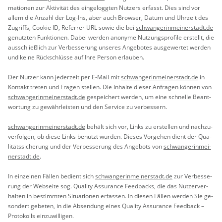
ma­tio­nen zur Ak­ti­vi­tät des ein­ge­logg­ten Nut­zers er­fasst. Dies sind vor
allem die An­zahl der Log-Ins, aber auch Brow­ser, Datum und Uhr­zeit des
Zu­griffs, Coo­kie ID, Re­fer­rer URL sowie die bei
schwan­ge­rin­mei­ner­stadt.de
ge­nutz­ten Funk­tio­nen. Dabei wer­den an­ony­me Nut­zungs­pro­fi­le er­stellt, die
aus­schlie­ß­lich zur Ver­bes­se­rung un­se­res An­ge­bo­tes aus­ge­wer­tet wer­den
und keine Rück­schlüs­se auf Ihre Per­son er­lau­ben.
Der Nut­zer kann je­der­zeit per E-Mail mit
schwan­ge­rin­mei­ner­stadt.de
in
Kon­takt tre­ten und Fra­gen stel­len. Die In­hal­te die­ser An­fra­gen kön­nen von
schwan­ge­rin­mei­ner­stadt.de
ge­spei­chert wer­den, um eine schnel­le Be­ant­
wor­tung zu ge­währ­leis­ten und den Ser­vice zu ver­bes­sern.
schwan­ge­rin­mei­ner­stadt.de
be­hält sich vor, Links zu er­stel­len und nach­zu­
ver­fol­gen, ob diese Links be­nutzt wur­den. Die­ses Vor­ge­hen dient der Qua­
li­täts­si­che­rung und der Ver­bes­se­rung des An­ge­bots von
schwan­ge­rin­mei­
ner­stadt.de
.
In ein­zel­nen Fäl­len be­dient sich
schwan­ge­rin­mei­ner­stadt.de
zur Ver­bes­se­
rung der Web­sei­te sog. Qua­li­ty As­suran­ce Feed­backs, die das Nut­zer­ver­
hal­ten in be­stimm­ten Si­tua­tio­nen er­fas­sen. In die­sen Fäl­len wer­den Sie ge­
son­dert ge­be­ten, in die Ab­sen­dung eines Qua­li­ty As­suran­ce Feed­back –
Pro­to­kolls ein­zu­wil­li­gen.