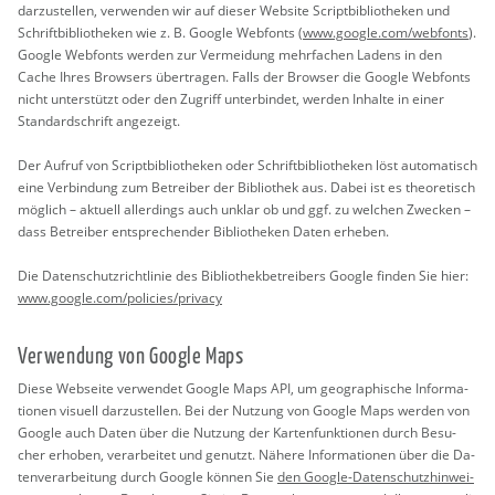
dar­zu­stel­len, ver­wen­den wir auf die­ser Web­site Script­bi­blio­the­ken und
Schrift­bi­blio­the­ken wie z. B. Goog­le Web­fonts (
www.​google.​com/​webfonts
).
Goog­le Web­fonts wer­den zur Ver­mei­dung mehr­fa­chen La­dens in den
Cache Ihres Brow­sers über­tra­gen. Falls der Brow­ser die Goog­le Web­fonts
nicht un­ter­stützt oder den Zu­griff un­ter­bin­det, wer­den In­hal­te in einer
Stan­dard­schrift an­ge­zeigt.
Der Auf­ruf von Script­bi­blio­the­ken oder Schrift­bi­blio­the­ken löst au­to­ma­tisch
eine Ver­bin­dung zum Be­trei­ber der Bi­blio­thek aus. Dabei ist es theo­re­tisch
mög­lich – ak­tu­ell al­ler­dings auch un­klar ob und ggf. zu wel­chen Zwe­cken –
dass Be­trei­ber ent­spre­chen­der Bi­blio­the­ken Daten er­he­ben.
Die Da­ten­schutz­richt­li­nie des Bi­blio­thek­be­trei­bers Goog­le fin­den Sie hier:
www.​google.​com/​policies/​privacy
Ver­wen­dung von Goog­le Maps
Diese Web­sei­te ver­wen­det Goog­le Maps API, um geo­gra­phi­sche In­for­ma­
tio­nen vi­su­ell dar­zu­stel­len. Bei der Nut­zung von Goog­le Maps wer­den von
Goog­le auch Daten über die Nut­zung der Kar­ten­funk­tio­nen durch Be­su­
cher er­ho­ben, ver­ar­bei­tet und ge­nutzt. Nä­he­re In­for­ma­tio­nen über die Da­
ten­ver­ar­bei­tung durch Goog­le kön­nen Sie
den Goog­le-Da­ten­schutz­hin­wei­