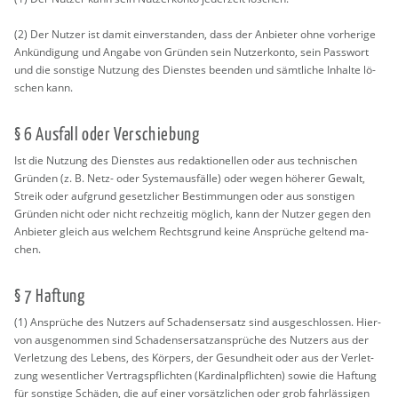
(2) Der Nut­zer ist damit ein­ver­stan­den, dass der An­bie­ter ohne vor­he­ri­ge
An­kün­di­gung und An­ga­be von Grün­den sein Nut­zer­kon­to, sein Pass­wort
und die sons­ti­ge Nut­zung des Diens­tes be­en­den und sämt­li­che In­hal­te lö­
schen kann.
§ 6 Aus­fall oder Ver­schie­bung
Ist die Nut­zung des Diens­tes aus re­dak­tio­nel­len oder aus tech­ni­schen
Grün­den (z. B. Netz- oder Sys­tem­aus­fäl­le) oder wegen hö­he­rer Ge­walt,
Streik oder auf­grund ge­setz­li­cher Be­stim­mun­gen oder aus sons­ti­gen
Grün­den nicht oder nicht rech­zei­tig mög­lich, kann der Nut­zer gegen den
An­bie­ter gleich aus wel­chem Rechts­grund keine An­sprü­che gel­tend ma­
chen.
§ 7 Haf­tung
(1) An­sprü­che des Nut­zers auf Scha­dens­er­satz sind aus­ge­schlos­sen. Hier­
von aus­ge­nom­men sind Scha­dens­er­satz­an­sprü­che des Nut­zers aus der
Ver­let­zung des Le­bens, des Kör­pers, der Ge­sund­heit oder aus der Ver­let­
zung we­sent­li­cher Ver­trags­pflich­ten (Kar­di­nal­pflich­ten) sowie die Haf­tung
für sons­ti­ge Schä­den, die auf einer vor­sätz­li­chen oder grob fahr­läs­si­gen