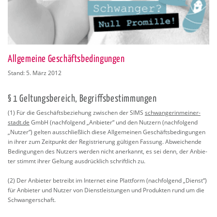
Allgemeine Geschäftsbedingungen
Stand: 5. März 2012
§ 1 Gel­tungs­be­reich, Be­griffs­be­stim­mun­gen
(1) Für die Ge­schäfts­be­zie­hung zwi­schen der SIMS
schwan­ge­rin­mei­ner­
stadt.de
GmbH (nach­fol­gend „An­bie­ter“ und den Nut­zern (nach­fol­gend
„Nut­zer“) gel­ten aus­schlie­ß­lich diese All­ge­mei­nen Ge­schäfts­be­din­gun­gen
in ihrer zum Zeit­punkt der Re­gis­trie­rung gül­ti­gen Fas­sung. Ab­wei­chen­de
Be­din­gun­gen des Nut­zers wer­den nicht an­er­kannt, es sei denn, der An­bie­
ter stimmt ihrer Gel­tung aus­drück­lich schrift­lich zu.
(2) Der An­bie­ter be­treibt im In­ter­net eine Platt­form (nach­fol­gend „Dienst“)
für An­bie­ter und Nut­zer von Dienst­leis­tun­gen und Pro­duk­ten rund um die
Schwan­ger­schaft.