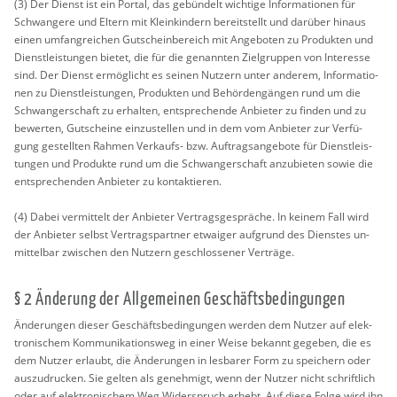
(3) Der Dienst ist ein Por­tal, das ge­bün­delt wich­ti­ge In­for­ma­tio­nen für
Schwan­ge­re und El­tern mit Klein­kin­dern be­reit­stellt und dar­über hin­aus
einen um­fang­rei­chen Gut­schein­be­reich mit An­ge­bo­ten zu Pro­duk­ten und
Dienst­leis­tun­gen bie­tet, die für die ge­nann­ten Ziel­grup­pen von In­ter­es­se
sind. Der Dienst er­mög­licht es sei­nen Nut­zern unter an­de­rem, In­for­ma­tio­
nen zu Dienst­leis­tun­gen, Pro­duk­ten und Be­hör­den­gän­gen rund um die
Schwan­ger­schaft zu er­hal­ten, ent­spre­chen­de An­bie­ter zu fin­den und zu
be­wer­ten, Gut­schei­ne ein­zu­stel­len und in dem vom An­bie­ter zur Ver­fü­
gung ge­stell­ten Rah­men Ver­kaufs- bzw. Auf­trags­an­ge­bo­te für Dienst­leis­
tun­gen und Pro­duk­te rund um die Schwan­ger­schaft an­zu­bie­ten sowie die
ent­spre­chen­den An­bie­ter zu kon­tak­tie­ren.
(4) Dabei ver­mit­telt der An­bie­ter Ver­trags­ge­sprä­che. In kei­nem Fall wird
der An­bie­ter selbst Ver­trags­part­ner et­wai­ger auf­grund des Diens­tes un­
mit­tel­bar zwi­schen den Nut­zern ge­schlos­se­ner Ver­trä­ge.
§ 2 Än­de­rung der All­ge­mei­nen Ge­schäfts­be­din­gun­gen
Än­de­run­gen die­ser Ge­schäfts­be­din­gun­gen wer­den dem Nut­zer auf elek­
tro­ni­schem Kom­mu­ni­ka­ti­ons­weg in einer Weise be­kannt ge­ge­ben, die es
dem Nut­zer er­laubt, die Än­de­run­gen in les­ba­rer Form zu spei­chern oder
aus­zu­dru­cken. Sie gel­ten als ge­neh­migt, wenn der Nut­zer nicht schrift­lich
oder auf elek­tro­ni­schem Weg Wi­der­spruch er­hebt. Auf diese Folge wird ihn