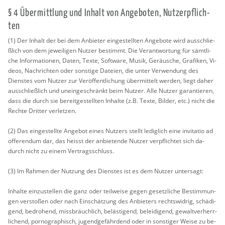
§ 4 Über­mitt­lung und In­halt von An­ge­bo­ten, Nut­zer­pflich­
ten
(1) Der In­halt der bei dem An­bie­ter ein­ge­stell­ten An­ge­bo­te wird aus­schlie­
ß­lich von dem je­wei­li­gen Nut­zer be­stimmt. Die Ver­ant­wor­tung für sämt­li­
che In­for­ma­tio­nen, Daten, Texte, Soft­ware, Musik, Ge­räu­sche, Gra­fi­ken, Vi­
de­os, Nach­rich­ten oder sons­ti­ge Da­tei­en, die unter Ver­wen­dung des
Diens­tes vom Nut­zer zur Ver­öf­fent­li­chung über­mit­telt wer­den, liegt daher
aus­schlie­ß­lich und un­ein­ge­schränkt beim Nut­zer. Alle Nut­zer ga­ran­tie­ren,
dass die durch sie be­reit­ge­stell­ten In­hal­te (z.B. Texte, Bil­der, etc.) nicht die
Rech­te Drit­ter ver­let­zen.
(2) Das ein­ge­stell­te An­ge­bot eines Nut­zers stellt le­dig­lich eine in­vi­ta­tio ad
of­fe­ren­dum dar, das heisst der an­bie­ten­de Nut­zer ver­pflich­tet sich da­
durch nicht zu einem Ver­trags­schluss.
(3) Im Rah­men der Nut­zung des Diens­tes ist es dem Nut­zer un­ter­sagt:
In­hal­te ein­zu­stel­len die ganz oder teil­wei­se gegen ge­setz­li­che Be­stim­mun­
gen ver­sto­ßen oder nach Ein­schät­zung des An­bie­ters rechts­wid­rig, schä­di­
gend, be­dro­hend, miss­bräuch­lich, be­läs­ti­gend, be­lei­di­gend, ge­walt­ver­herr­
li­chend, por­no­gra­phisch, ju­gend­ge­fähr­dend oder in sons­ti­ger Weise zu be­