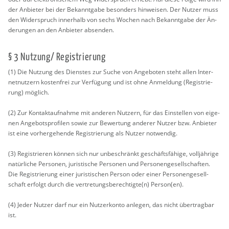
der An­bie­ter bei der Be­kannt­ga­be be­son­ders hin­wei­sen. Der Nut­zer muss
den Wi­der­spruch in­ner­halb von sechs Wo­chen nach Be­kannt­ga­be der Än­
de­run­gen an den An­bie­ter ab­sen­den.
§ 3 Nut­zung/ Re­gis­trie­rung
(1) Die Nut­zung des Diens­tes zur Suche von An­ge­bo­ten steht allen In­ter­
net­nut­zern kos­ten­frei zur Ver­fü­gung und ist ohne An­mel­dung (Re­gis­trie­
rung) mög­lich.
(2) Zur Kon­takt­auf­nah­me mit an­de­ren Nut­zern, für das Ein­stel­len von ei­ge­
nen An­ge­bots­pro­fi­len sowie zur Be­wer­tung an­de­rer Nut­zer bzw. An­bie­ter
ist eine vor­her­ge­hen­de Re­gis­trie­rung als Nut­zer not­wen­dig.
(3) Re­gis­trie­ren kön­nen sich nur un­be­schränkt ge­schäfts­fä­hi­ge, voll­jäh­ri­ge
na­tür­li­che Per­so­nen, ju­ris­ti­sche Per­so­nen und Per­so­nen­ge­sell­schaf­ten.
Die Re­gis­trie­rung einer ju­ris­ti­schen Per­son oder einer Per­so­nen­ge­sell­
schaft er­folgt durch die ver­tre­tungs­be­rech­tig­te(n) Per­son(en).
(4) Jeder Nut­zer darf nur ein Nut­zer­kon­to an­le­gen, das nicht über­trag­bar
ist.