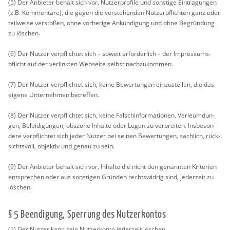
(5) Der An­bie­ter be­hält sich vor, Nut­zer­pro­fi­le und sons­ti­ge Ein­tra­gun­gen
(z.B. Kom­men­ta­re), die gegen die vor­ste­hen­den Nut­zer­pflich­ten ganz oder
teil­wei­se ver­sto­ßen, ohne vor­he­ri­ge An­kün­di­gung und ohne Be­grün­dung
zu lö­schen.
(6) Der Nut­zer ver­pflich­tet sich – so­weit er­for­der­lich – der Im­pres­sums­
pflicht auf der ver­link­ten Web­sei­te selbst nach­zu­kom­men.
(7) Der Nut­zer ver­pflich­tet sich, keine Be­wer­tun­gen ein­zu­stel­len, die das
ei­ge­ne Un­ter­neh­men be­tref­fen.
(8) Der Nut­zer ver­pflich­tet sich, keine Falsch­in­for­ma­tio­nen, Ver­leum­dun­
gen, Be­lei­di­gun­gen, ob­szö­ne In­hal­te oder Lügen zu ver­brei­ten. Ins­be­son­
de­re ver­pflich­tet sich jeder Nut­zer bei sei­nen Be­wer­tun­gen, sach­lich, rück­
sichts­voll, ob­jek­tiv und genau zu sein.
(9) Der An­bie­ter be­hält sich vor, In­hal­te die nicht den ge­nann­ten Kri­te­ri­en
ent­spre­chen oder aus sons­ti­gen Grün­den rechts­wid­rig sind, je­der­zeit zu
lö­schen.
§ 5 Be­en­di­gung, Sper­rung des Nut­zer­kon­tos
(1) Der Nut­zer kann sein Nut­zer­kon­to je­der­zeit lö­schen.