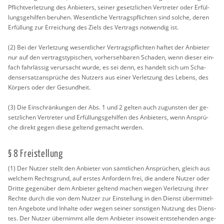
Pflicht­ver­let­zung des An­bie­ters, sei­ner ge­setz­li­chen Ver­tre­ter oder Er­fül­
lungs­ge­hil­fen be­ru­hen. We­sent­li­che Ver­trags­pflich­ten sind sol­che, deren
Er­fül­lung zur Er­rei­chung des Ziels des Ver­trags not­wen­dig ist.
(2) Bei der Ver­let­zung we­sent­li­cher Ver­trags­pflich­ten haf­tet der An­bie­ter
nur auf den ver­trags­ty­pi­schen, vor­her­seh­ba­ren Scha­den, wenn die­ser ein­
fach fahr­läs­sig ver­ur­sacht wurde, es sei denn, es han­delt sich um Scha­
dens­er­satz­an­sprü­che des Nut­zers aus einer Ver­let­zung des Le­bens, des
Kör­pers oder der Ge­sund­heit.
(3) Die Ein­schrän­kun­gen der Abs. 1 und 2 gel­ten auch zu­guns­ten der ge­
setz­li­chen Ver­tre­ter und Er­fül­lungs­ge­hil­fen des An­bie­ters, wenn An­sprü­
che di­rekt gegen diese gel­tend ge­macht wer­den.
§ 8 Frei­stel­lung
(1) Der Nut­zer stellt den An­bie­ter von sämt­li­chen An­sprü­chen, gleich aus
wel­chem Rechts­grund, auf ers­tes An­for­dern frei, die an­de­re Nut­zer oder
Drit­te ge­gen­über dem An­bie­ter gel­tend ma­chen wegen Ver­let­zung ihrer
Rech­te durch die von dem Nut­zer zur Ein­stel­lung in den Dienst über­mit­tel­
ten An­ge­bo­te und In­hal­te oder wegen sei­ner sons­ti­gen Nut­zung des Diens­
tes. Der Nut­zer über­nimmt alle dem An­bie­ter in­so­weit ent­ste­hen­den an­ge­