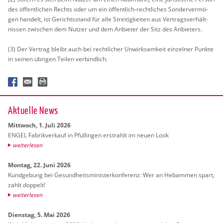
des öf­fent­li­chen Rechts oder um ein öf­fent­lich-recht­li­ches Son­der­ver­mö­
gen han­delt, ist Ge­richts­stand für alle Strei­tig­kei­ten aus Ver­trags­ver­hält­
nis­sen zwi­schen dem Nut­zer und dem An­bie­ter der Sitz des An­bie­ters.
(3) Der Ver­trag bleibt auch bei recht­li­cher Un­wirk­sam­keit ein­zel­ner Punk­te
in sei­nen üb­ri­gen Tei­len ver­bind­lich.
Ak­tu­el­le News
Mitt­woch, 1. Juli 2026
ENGEL Fa­brik­ver­kauf in Pful­lin­gen er­strahlt im neuen Look
wei­ter­le­sen
Mon­tag, 22. Juni 2026
Kund­ge­bung bei Ge­sund­heits­mi­nis­ter­kon­fe­renz: Wer an Heb­am­men spart,
zahlt dop­pelt!
wei­ter­le­sen
Diens­tag, 5. Mai 2026