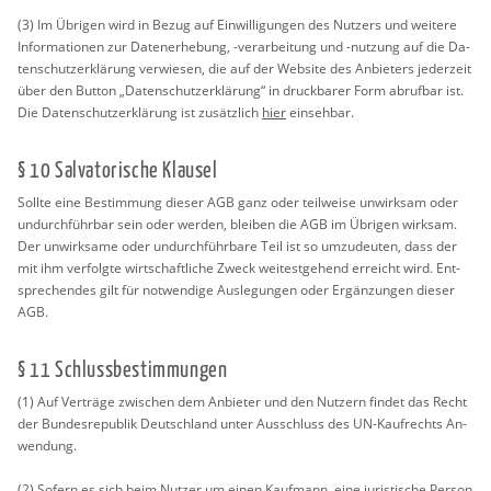
(3) Im Üb­ri­gen wird in Bezug auf Ein­wil­li­gun­gen des Nut­zers und wei­te­re
In­for­ma­tio­nen zur Da­ten­er­he­bung, -ver­ar­bei­tung und -nut­zung auf die Da­
ten­schut­z­er­klä­rung ver­wie­sen, die auf der Web­site des An­bie­ters je­der­zeit
über den But­ton „Da­ten­schut­z­er­klä­rung“ in druck­ba­rer Form ab­ruf­bar ist.
Die Da­ten­schut­z­er­klä­rung ist zu­sätz­lich
hier
ein­seh­bar.
§ 10 Sal­va­to­ri­sche Klau­sel
Soll­te eine Be­stim­mung die­ser AGB ganz oder teil­wei­se un­wirk­sam oder
un­durch­führ­bar sein oder wer­den, blei­ben die AGB im Üb­ri­gen wirk­sam.
Der un­wirk­sa­me oder un­durch­führ­ba­re Teil ist so um­zu­deu­ten, dass der
mit ihm ver­folg­te wirt­schaft­li­che Zweck wei­test­ge­hend er­reicht wird. Ent­
spre­chen­des gilt für not­wen­di­ge Aus­le­gun­gen oder Er­gän­zun­gen die­ser
AGB.
§ 11 Schluss­be­stim­mun­gen
(1) Auf Ver­trä­ge zwi­schen dem An­bie­ter und den Nut­zern fin­det das Recht
der Bun­des­re­pu­blik Deutsch­land unter Aus­schluss des UN-Kauf­rechts An­
wen­dung.
(2) So­fern es sich beim Nut­zer um einen Kauf­mann, eine ju­ris­ti­sche Per­son