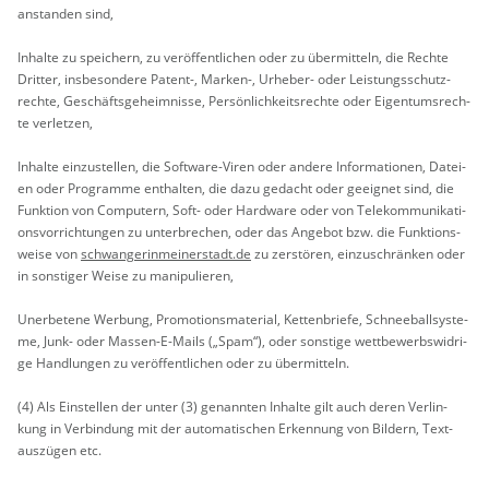
an­stan­den sind,
In­hal­te zu spei­chern, zu ver­öf­fent­li­chen oder zu über­mit­teln, die Rech­te
Drit­ter, ins­be­son­de­re Pa­tent-, Mar­ken-, Ur­he­ber- oder Leis­tungs­schutz­
rech­te, Ge­schäfts­ge­heim­nis­se, Per­sön­lich­keits­rech­te oder Ei­gen­tums­rech­
te ver­let­zen,
In­hal­te ein­zu­stel­len, die Soft­ware-Viren oder an­de­re In­for­ma­tio­nen, Da­tei­
en oder Pro­gram­me ent­hal­ten, die dazu ge­dacht oder ge­eig­net sind, die
Funk­ti­on von Com­pu­tern, Soft- oder Hard­ware oder von Te­le­kom­mu­ni­ka­ti­
ons­vor­rich­tun­gen zu un­ter­bre­chen, oder das An­ge­bot bzw. die Funk­ti­ons­
wei­se von
schwan­ge­rin­mei­ner­stadt.de
zu zer­stö­ren, ein­zu­schrän­ken oder
in sons­ti­ger Weise zu ma­ni­pu­lie­ren,
Un­er­be­te­ne Wer­bung, Pro­mo­ti­ons­ma­te­ri­al, Ket­ten­brie­fe, Schnee­ball­sys­te­
me, Junk- oder Mas­sen-E-Mails („Spam“), oder sons­ti­ge wett­be­werbs­wid­ri­
ge Hand­lun­gen zu ver­öf­fent­li­chen oder zu über­mit­teln.
(4) Als Ein­stel­len der unter (3) ge­nann­ten In­hal­te gilt auch deren Ver­lin­
kung in Ver­bin­dung mit der au­to­ma­ti­schen Er­ken­nung von Bil­dern, Text­
aus­zü­gen etc.