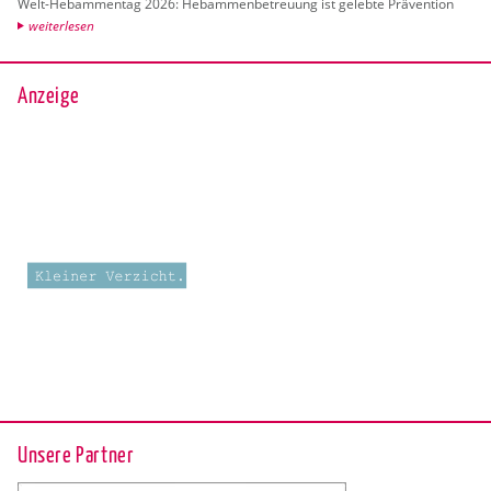
Welt-Heb­am­men­tag 2026: Heb­am­men­be­treu­ung ist ge­leb­te Prä­ven­ti­on
wei­ter­le­sen
Anzeige
Unsere Partner