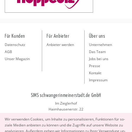
Für Kunden
Für Anbieter
Über uns
Datenschutz
Anbieter werden
Unternehmen
AGB
Das Team
Unser Magazin
Jobs bei uns
Presse
Kontakt
Impressum
SIMS schwangerinmeinerstadt.de GmbH
Im Zieglerhof
Haimhausenerstr. 22
85386 Deutenhausen bei München
Wir ver­wen­den Coo­kies, um In­hal­te zu per­so­na­li­sie­ren, Funk­tio­nen für so­
info@schwangerinmeinerstadt.de
zia­le Me­di­en an­bie­ten zu kön­nen und die Zu­grif­fe auf un­se­re Web­site zu
ana­ly­sie­ren. Au­ßer­dem geben wir In­for­ma­tio­nen zu Ihrer Ver­wen­dung un­