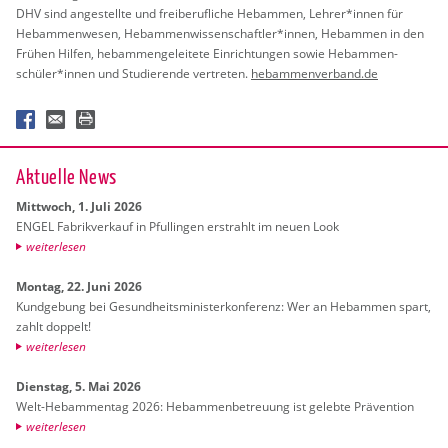
DHV sind an­ge­stellte und frei­beruf­liche Heb­am­men, Leh­rer*innen für
Hebammen­wesen, Hebammen­wissen­schaftler*innen, Heb­am­men in den
Frü­hen Hil­fen, hebammen­geleitete Ein­rich­tungen sowie Hebammen­
schüler*innen und Studie­rende ver­tre­ten.
heb­am­men­ver­band.de
Ak­tu­el­le News
Mitt­woch, 1. Juli 2026
ENGEL Fa­brik­ver­kauf in Pful­lin­gen er­strahlt im neuen Look
wei­ter­le­sen
Mon­tag, 22. Juni 2026
Kund­ge­bung bei Ge­sund­heits­mi­nis­ter­kon­fe­renz: Wer an Heb­am­men spart,
zahlt dop­pelt!
wei­ter­le­sen
Diens­tag, 5. Mai 2026
Welt-Heb­am­men­tag 2026: Heb­am­men­be­treu­ung ist ge­leb­te Prä­ven­ti­on
wei­ter­le­sen