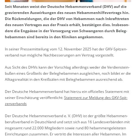
Seit Mo­na­ten weist der Deut­sche Heb­am­men­ver­band (DHV) auf die
gra­vie­ren­den Aus­wir­kun­gen des neuen Heb­am­men­hil­fe­ver­trags hin.
Die Rück­mel­dun­gen, die der DHV von Heb­am­men nach In­kraft­tre­ten
des neuen Ver­tra­ges aus der Pra­xis er­hält, be­stä­ti­gen dies. Ins­be­son­
de­re die Eng­päs­se in der Ver­sor­gung von Schwan­ge­ren durch Be­leg­
he­b­am­men sind be­reits in den Kli­ni­ken an­ge­kom­men.
In sei­ner Pres­se­mit­tei­lung vom 12. No­vem­ber 2025 hat der GKV-Spit­zen­
ver­band nun mög­li­che Nach­bes­se­run­gen am Ver­trag vor­ge­stellt.
Aus Sicht des DHVs kann der Vor­schlag al­ler­dings weder die Ver­dienstein­
bu­ßen eines Gro­ß­teils der Be­leg­he­b­am­men aus­glei­chen, noch bil­det er die
All­tags­rea­li­tät in den Kreiß­sä­len mit Be­leg­he­b­am­men aus­rei­chend ab.
Der Deut­sche Heb­am­men­ver­band hat hier­zu ein of­fi­zi­el­les State­ment mit
sei­ner Ein­schät­zung ver­öf­fent­licht:
State­ment zur Mel­dung des GKV-Spit­
zen­ver­bands
Der Deut­sche Heb­am­men­ver­band e. V. (DHV) ist der grö­ß­te Hebammen­
berufs­verband in Deutsch­land und setzt sich aus 16 Landes­ver­bänden mit
insge­samt rund 22.000 Mit­gliedern sowie rund 80 heb­am­men­ge­lei­te­ten
Ein­rich­tun­gen zu­sam­men. Er ver­tritt die In­ter­es­sen aller Heb­am­men. Im