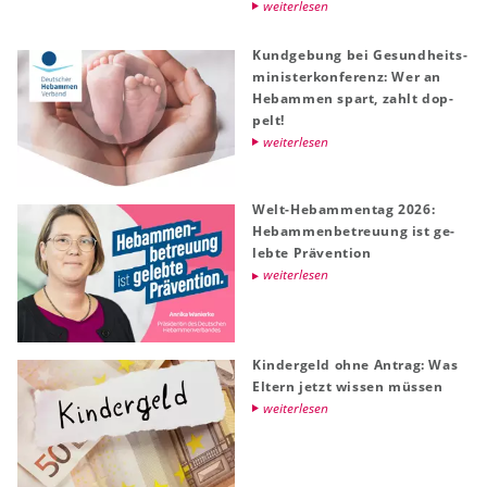
wei­ter­le­sen
Kund­ge­bung bei Ge­sund­heits­
mi­nis­ter­kon­fe­renz: Wer an
Heb­am­men spart, zahlt dop­
pelt!
wei­ter­le­sen
Welt-Heb­am­men­tag 2026:
Heb­am­men­be­treu­ung ist ge­
leb­te Prä­ven­ti­on
wei­ter­le­sen
Kin­der­geld ohne An­trag: Was
El­tern jetzt wis­sen müs­sen
wei­ter­le­sen