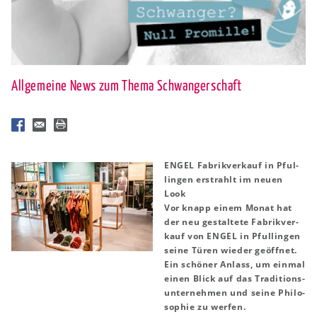
Allgemeine News zum Thema Schwangerschaft
ENGEL Fa­brik­ver­kauf in Pful­
lin­gen er­strahlt im neuen
Look
Vor knapp einem Monat hat
der neu ge­stal­te­te Fa­brik­ver­
kauf von ENGEL in Pful­lin­gen
seine Türen wie­der ge­öff­net.
Ein schö­ner An­lass, um ein­mal
einen Blick auf das Tra­di­ti­ons­
un­ter­neh­men und seine Phi­lo­
so­phie zu wer­fen.