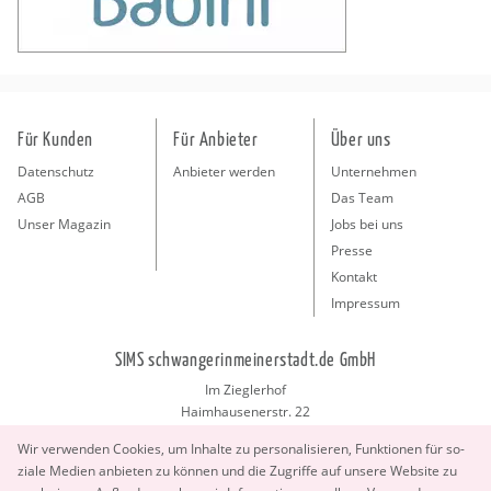
Für Kunden
Für Anbieter
Über uns
Datenschutz
Anbieter werden
Unternehmen
AGB
Das Team
Unser Magazin
Jobs bei uns
Presse
Kontakt
Impressum
SIMS schwangerinmeinerstadt.de GmbH
Im Zieglerhof
Haimhausenerstr. 22
85386 Deutenhausen bei München
Wir ver­wen­den Coo­kies, um In­hal­te zu per­so­na­li­sie­ren, Funk­tio­nen für so­
info@schwangerinmeinerstadt.de
zia­le Me­di­en an­bie­ten zu kön­nen und die Zu­grif­fe auf un­se­re Web­site zu