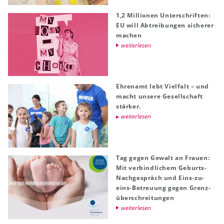
1,2 Mil­lio­nen Un­ter­schrif­ten:
EU will Ab­trei­bun­gen si­che­rer
ma­chen
wei­ter­le­sen
Eh­ren­amt lebt Viel­falt – und
macht un­se­re Ge­sell­schaft
stär­ker.
wei­ter­le­sen
Tag gegen Ge­walt an Frau­en:
Mit ver­bind­li­chem Ge­burts-
Nach­ge­spräch und Eins-zu-
eins-Be­treu­ung gegen Grenz­
über­schrei­tun­gen
wei­ter­le­sen