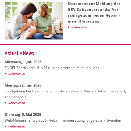
State­ment zur Mel­dung des
GKV-Spit­zen­ver­bands/ Vor­
schlä­ge zum neuen Heb­am­
men­hil­fe­ver­trag
wei­ter­le­sen
Ak­tu­el­le News
Mitt­woch, 1. Juli 2026
ENGEL Fa­brik­ver­kauf in Pful­lin­gen er­strahlt im neuen Look
wei­ter­le­sen
Mon­tag, 22. Juni 2026
Kund­ge­bung bei Ge­sund­heits­mi­nis­ter­kon­fe­renz: Wer an Heb­am­men spart,
zahlt dop­pelt!
wei­ter­le­sen
Diens­tag, 5. Mai 2026
Welt-Heb­am­men­tag 2026: Heb­am­men­be­treu­ung ist ge­leb­te Prä­ven­ti­on
wei­ter­le­sen