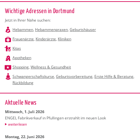
Wichtige Adressen in Dortmund
Jetzt in Ihrer Nähe suchen:
Hebammen
,
Hebammenpraxen
,
Geburtshäuser
Frauenärzte
,
Kinderärzte
,
Kliniken
Kitas
Apotheken
Shopping
,
Wellness & Gesundheit
Schwangerschaftskurse
,
Geburtsvorbereitung
,
Erste Hilfe & Beratung
,
Rückbildung
Ak­tu­el­le News
Mitt­woch, 1. Juli 2026
ENGEL Fa­brik­ver­kauf in Pful­lin­gen er­strahlt im neuen Look
wei­ter­le­sen
Mon­tag, 22. Juni 2026