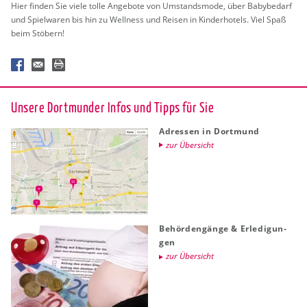
Hier fin­den Sie viele tolle An­ge­bo­te von Um­stands­mo­de, über Ba­by­be­darf
und Spiel­wa­ren bis hin zu Well­ness und Rei­sen in Kin­der­ho­tels. Viel Spaß
beim Stö­bern!
Un­se­re Dort­mun­der Infos und Tipps für Sie
Adres­sen in Dort­mund
zur Über­sicht
Be­hör­den­gän­ge & Er­le­di­gun­
gen
zur Über­sicht