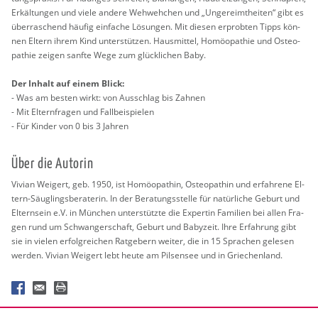
Er­käl­tun­gen und viele an­de­re Weh­weh­chen und „Un­ge­reimt­hei­ten“ gibt es
über­ra­schend häu­fig ein­fa­che Lö­sun­gen. Mit die­sen er­prob­ten Tipps kön­
nen El­tern ihrem Kind un­ter­stüt­zen. Haus­mit­tel, Ho­möo­pa­thie und Os­teo­
pa­thie zei­gen sanf­te Wege zum glück­li­chen Baby.
Der In­halt auf einem Blick:
- Was am bes­ten wirkt: von Aus­schlag bis Zah­nen
- Mit El­tern­fra­gen und Fall­bei­spie­len
- Für Kin­der von 0 bis 3 Jah­ren
Über die Au­to­rin
Vi­vi­an Wei­gert, geb. 1950, ist Ho­möo­path­in, Os­teo­path­in und er­fah­re­ne El­
tern-Säug­lings­be­ra­te­rin. In der Be­ra­tungs­stel­le für na­tür­li­che Ge­burt und
El­tern­sein e.V. in Mün­chen un­ter­stütz­te die Ex­per­tin Fa­mi­li­en bei allen Fra­
gen rund um Schwan­ger­schaft, Ge­burt und Ba­by­zeit. Ihre Er­fah­rung gibt
sie in vie­len er­folg­rei­chen Rat­ge­bern wei­ter, die in 15 Spra­chen ge­le­sen
wer­den. Vi­vi­an Wei­gert lebt heute am Pil­sen­see und in Grie­chen­land.