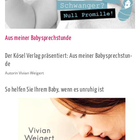
Aus meiner Babysprechstunde
Der Kösel Ver­lag prä­sen­tiert: Aus mei­ner Ba­by­sprech­stun­
de
Au­to­rin Vi­vi­an Wei­gert
So hel­fen Sie Ihrem Baby, wenn es un­ru­hig ist