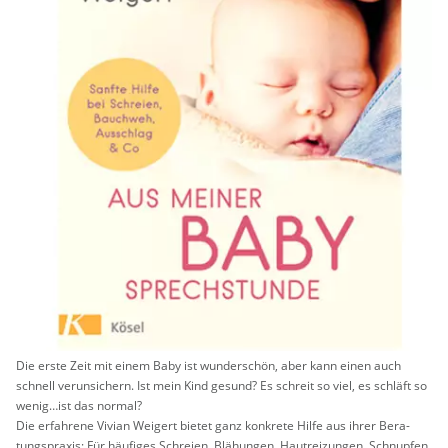
Die erste Zeit mit einem Baby ist wun­der­schön, aber kann einen auch
schnell ver­un­si­chern. Ist mein Kind ge­sund? Es schreit so viel, es schläft so
wenig…ist das nor­mal?
Die er­fah­re­ne Vi­vi­an Wei­gert bie­tet ganz kon­kre­te Hilfe aus ihrer Be­ra­
tungs­pra­xis: Für häu­fi­ges Schrei­en, Blä­hun­gen, Haut­rei­zun­gen, Schnup­fen,