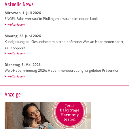
Ak­tu­el­le News
Mitt­woch, 1. Juli 2026
ENGEL Fa­brik­ver­kauf in Pful­lin­gen er­strahlt im neuen Look
wei­ter­le­sen
Mon­tag, 22. Juni 2026
Kund­ge­bung bei Ge­sund­heits­mi­nis­ter­kon­fe­renz: Wer an Heb­am­men spart,
zahlt dop­pelt!
wei­ter­le­sen
Diens­tag, 5. Mai 2026
Welt-Heb­am­men­tag 2026: Heb­am­men­be­treu­ung ist ge­leb­te Prä­ven­ti­on
wei­ter­le­sen
Anzeige