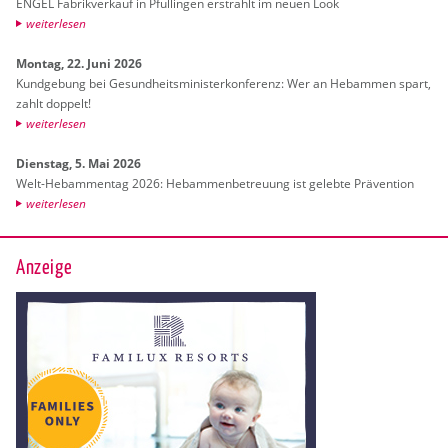
ENGEL Fa­brik­ver­kauf in Pful­lin­gen er­strahlt im neuen Look
wei­ter­le­sen
Mon­tag, 22. Juni 2026
Kund­ge­bung bei Ge­sund­heits­mi­nis­ter­kon­fe­renz: Wer an Heb­am­men spart,
zahlt dop­pelt!
wei­ter­le­sen
Diens­tag, 5. Mai 2026
Welt-Heb­am­men­tag 2026: Heb­am­men­be­treu­ung ist ge­leb­te Prä­ven­ti­on
wei­ter­le­sen
Anzeige