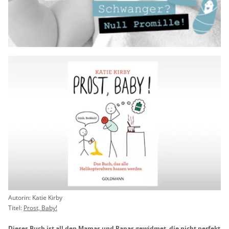
Au­to­rin: Katie Kirby
Titel:
Prost, Baby!
Die­ses Buch ist all den Mamas und Papas ge­wid­met, die nicht per­fekt