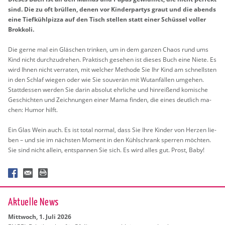
sind. Die zu oft brül­len, denen vor Kin­der­par­tys graut und die abends
eine Tief­kühl­piz­za auf den Tisch stel­len statt einer Schüs­sel vol­ler
Brok­ko­li.
Die gerne mal ein Gläs­chen trin­ken, um in dem gan­zen Chaos rund ums
Kind nicht durch­zu­dre­hen. Prak­tisch ge­se­hen ist die­ses Buch eine Niete. Es
wird Ihnen nicht ver­ra­ten, mit wel­cher Me­tho­de Sie Ihr Kind am schnells­ten
in den Schlaf wie­gen oder wie Sie sou­ve­rän mit Wut­an­fäl­len um­ge­hen.
Statt­des­sen wer­den Sie darin ab­so­lut ehr­li­che und hin­rei­ßend ko­mi­sche
Ge­schich­ten und Zeich­nun­gen einer Mama fin­den, die eines deut­lich ma­
chen: Humor hilft.
Ein Glas Wein auch. Es ist total nor­mal, dass Sie Ihre Kin­der von Her­zen lie­
ben – und sie im nächs­ten Mo­ment in den Kühl­schrank sper­ren möch­ten.
Sie sind nicht al­lein, ent­span­nen Sie sich. Es wird alles gut. Prost, Baby!
Ak­tu­el­le News
Mitt­woch, 1. Juli 2026