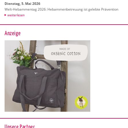
Diens­tag, 5. Mai 2026
Welt-Heb­am­men­tag 2026: Heb­am­men­be­treu­ung ist ge­leb­te Prä­ven­ti­on
wei­ter­le­sen
Anzeige
Unsere Partner