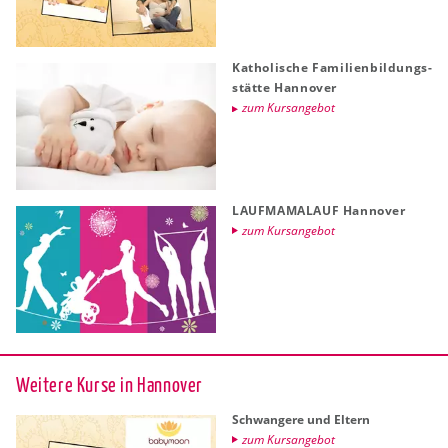
Ka­tho­li­sche Fa­mi­li­en­bil­dungs­
stät­te Han­no­ver
zum Kurs­an­ge­bot
LAUF­MA­MAL­AUF Han­no­ver
zum Kurs­an­ge­bot
Wei­te­re Kurse in Han­no­ver
Schwan­ge­re und El­tern
zum Kurs­an­ge­bot