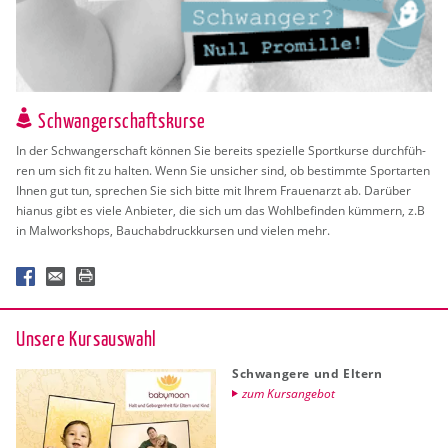
Schwangerschaftskurse
In der Schwan­ger­schaft kön­nen Sie be­reits spe­zi­el­le Sport­kur­se durch­füh­
ren um sich fit zu hal­ten. Wenn Sie un­si­cher sind, ob be­stimm­te Sport­ar­ten
Ihnen gut tun, spre­chen Sie sich bitte mit Ihrem Frau­en­arzt ab. Dar­über
hia­nus gibt es viele An­bie­ter, die sich um das Wohl­be­fin­den küm­mern, z.B
in Mal­work­shops, Bauch­ab­druck­kur­sen und vie­len mehr.
Un­se­re Kurs­aus­wahl
Schwan­ge­re und El­tern
zum Kurs­an­ge­bot