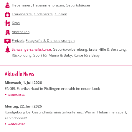
Hebammen
,
Hebammenpraxen
,
Geburtshäuser
Frauenärzte
,
Kinderärzte
,
Kliniken
Kitas
Apotheken
Freizeit
,
Fotografie & Dienstleistungen
Schwangerschaftskurse
,
Geburtsvorbereitung
,
Erste Hilfe & Beratung
,
Rückbildung
,
Sport für Mama & Baby
,
Kurse fürs Baby
Ak­tu­el­le News
Mitt­woch, 1. Juli 2026
ENGEL Fa­brik­ver­kauf in Pful­lin­gen er­strahlt im neuen Look
wei­ter­le­sen
Mon­tag, 22. Juni 2026
Kund­ge­bung bei Ge­sund­heits­mi­nis­ter­kon­fe­renz: Wer an Heb­am­men spart,
zahlt dop­pelt!
wei­ter­le­sen