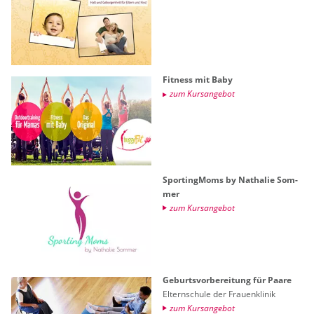
Fit­ness mit Baby
zum Kurs­an­ge­bot
Sporting­Moms by Na­tha­lie Som­
mer
zum Kurs­an­ge­bot
Ge­burts­vor­be­rei­tung für Paare
El­tern­schu­le der Frau­en­kli­nik
zum Kurs­an­ge­bot