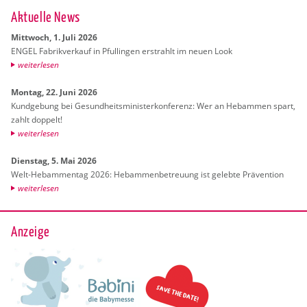
Ak­tu­el­le News
Mitt­woch, 1. Juli 2026
ENGEL Fa­brik­ver­kauf in Pful­lin­gen er­strahlt im neuen Look
wei­ter­le­sen
Mon­tag, 22. Juni 2026
Kund­ge­bung bei Ge­sund­heits­mi­nis­ter­kon­fe­renz: Wer an Heb­am­men spart,
zahlt dop­pelt!
wei­ter­le­sen
Diens­tag, 5. Mai 2026
Welt-Heb­am­men­tag 2026: Heb­am­men­be­treu­ung ist ge­leb­te Prä­ven­ti­on
wei­ter­le­sen
Anzeige