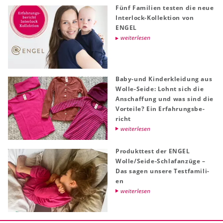
Fünf Fa­mi­li­en tes­ten die neue
In­ter­lock-Kol­lek­ti­on von
ENGEL
wei­ter­le­sen
Baby-und Kin­der­klei­dung aus
Wolle-Seide: Lohnt sich die
An­schaf­fung und was sind die
Vor­tei­le? Ein Er­fah­rungs­be­
richt
wei­ter­le­sen
Pro­dukt­test der ENGEL
Wolle/Seide-Schlaf­an­zü­ge –
Das sagen un­se­re Test­fa­mi­li­
en
wei­ter­le­sen