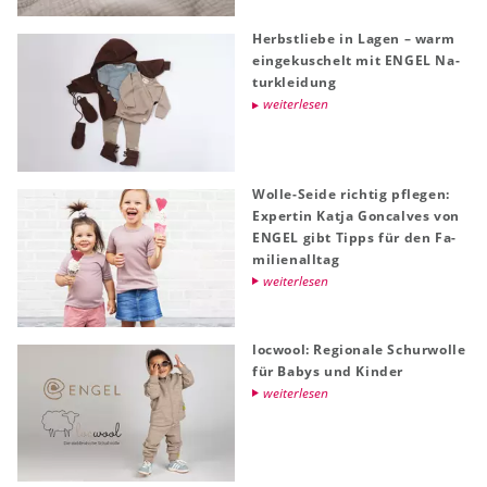
Herbst­lie­be in Lagen – warm
ein­ge­ku­schelt mit ENGEL Na­
tur­klei­dung
wei­ter­le­sen
Wolle-Seide rich­tig pfle­gen:
Ex­per­tin Katja Gon­cal­ves von
ENGEL gibt Tipps für den Fa­
mi­li­en­all­tag
wei­ter­le­sen
locwool: Re­gio­na­le Schur­wol­le
für Babys und Kin­der
wei­ter­le­sen