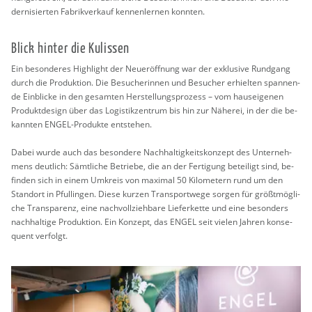
der­ni­sier­ten Fa­brik­ver­kauf ken­nen­ler­nen konn­ten.
Blick hin­ter die Ku­lis­sen
Ein be­son­de­res High­light der Neu­eröff­nung war der ex­klu­si­ve Rund­gang
durch die Pro­duk­ti­on. Die Be­su­che­rin­nen und Be­su­cher er­hiel­ten span­nen­
de Ein­bli­cke in den ge­sam­ten Her­stel­lungs­pro­zess – vom haus­ei­ge­nen
Pro­dukt­de­sign über das Lo­gis­tik­zen­trum bis hin zur Nä­he­rei, in der die be­
kann­ten ENGEL-Pro­duk­te ent­ste­hen.
Dabei wurde auch das be­son­de­re Nach­hal­tig­keits­kon­zept des Un­ter­neh­
mens deut­lich: Sämt­li­che Be­trie­be, die an der Fer­ti­gung be­tei­ligt sind, be­
fin­den sich in einem Um­kreis von ma­xi­mal 50 Ki­lo­me­tern rund um den
Stand­ort in Pful­lin­gen. Diese kur­zen Trans­port­we­ge sor­gen für grö­ßt­mög­li­
che Trans­pa­renz, eine nach­voll­zieh­ba­re Lie­fer­ket­te und eine be­son­ders
nach­hal­ti­ge Pro­duk­ti­on. Ein Kon­zept, das ENGEL seit vie­len Jah­ren kon­se­
quent ver­folgt.