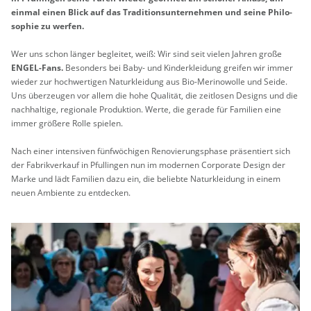
ein­mal einen Blick auf das Tra­di­ti­ons­un­ter­neh­men und seine Phi­lo­
so­phie zu wer­fen.
Wer uns schon län­ger be­glei­tet, weiß: Wir sind seit vie­len Jah­ren große
ENGEL-Fans.
Be­son­ders bei Baby- und Kin­der­klei­dung grei­fen wir immer
wie­der zur hoch­wer­ti­gen Na­tur­klei­dung aus Bio-Me­ri­no­wol­le und Seide.
Uns über­zeu­gen vor allem die hohe Qua­li­tät, die zeit­lo­sen De­signs und die
nach­hal­ti­ge, re­gio­na­le Pro­duk­ti­on. Werte, die ge­ra­de für Fa­mi­li­en eine
immer grö­ße­re Rolle spie­len.
Nach einer in­ten­si­ven fünf­wö­chi­gen Re­no­vie­rungs­pha­se prä­sen­tiert sich
der Fa­brik­ver­kauf in Pful­lin­gen nun im mo­der­nen Cor­po­ra­te De­sign der
Marke und lädt Fa­mi­li­en dazu ein, die be­lieb­te Na­tur­klei­dung in einem
neuen Am­bi­en­te zu ent­de­cken.