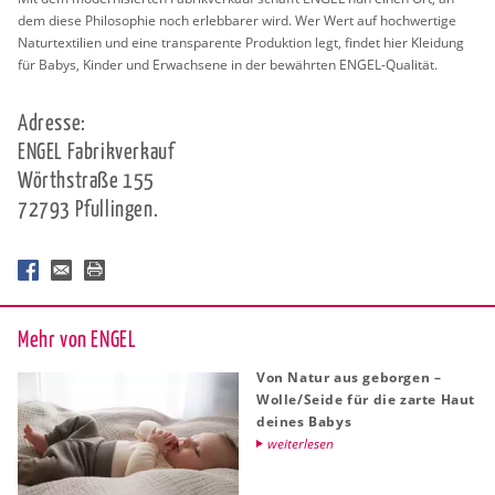
dem diese Phi­lo­so­phie noch er­leb­ba­rer wird. Wer Wert auf hoch­wer­ti­ge
Na­tur­tex­ti­li­en und eine trans­pa­ren­te Pro­duk­ti­on legt, fin­det hier Klei­dung
für Babys, Kin­der und Er­wach­se­ne in der be­währ­ten ENGEL-Qua­li­tät.
Adres­se:
ENGEL Fa­brik­ver­kauf
Wörth­stra­ße 155
72793 Pful­lin­gen.
Mehr von ENGEL
Von Natur aus ge­bor­gen –
Wolle/Seide für die zarte Haut
dei­nes Babys
wei­ter­le­sen