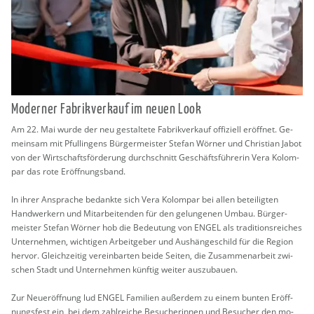
Mo­der­ner Fa­brik­ver­kauf im neuen Look
Am 22. Mai wurde der neu ge­stal­te­te Fa­brik­ver­kauf of­fi­zi­ell er­öff­net. Ge­
mein­sam mit Pful­lin­gens Bür­ger­meis­ter Ste­fan Wör­ner und Chris­ti­an Jabot
von der Wirt­schafts­för­de­rung durch­schnitt Ge­schäfts­füh­re­rin Vera Ko­lom­
par das rote Er­öff­nungs­band.
In ihrer An­spra­che be­dank­te sich Vera Ko­lom­par bei allen be­tei­lig­ten
Hand­wer­kern und Mit­ar­bei­ten­den für den ge­lun­ge­nen Umbau. Bür­ger­
meis­ter Ste­fan Wör­ner hob die Be­deu­tung von ENGEL als tra­di­ti­ons­rei­ches
Un­ter­neh­men, wich­ti­gen Ar­beit­ge­ber und Aus­hän­ge­schild für die Re­gi­on
her­vor. Gleich­zei­tig ver­ein­bar­ten beide Sei­ten, die Zu­sam­men­ar­beit zwi­
schen Stadt und Un­ter­neh­men künf­tig wei­ter aus­zu­bau­en.
Zur Neu­eröff­nung lud ENGEL Fa­mi­li­en au­ßer­dem zu einem bun­ten Er­öff­
nungs­fest ein, bei dem zahl­rei­che Be­su­che­rin­nen und Be­su­cher den mo­