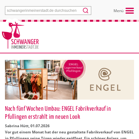
Menü
Nach fünf Wochen Umbau: ENGEL Fabrikverkauf in
Pfullingen erstrahlt im neuen Look
Sa­bri­na Hütt
,
01.07.2026
Vor gut einem Monat hat der neu ge­stal­te­te Fa­brik­ver­kauf von ENGEL
in Pful­lin­gen seine Türen wie­der ge­öff­net. Ein schö­ner An­lass, um