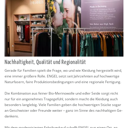
Nach­hal­tig­keit, Qua­li­tät und Re­gio­na­li­tät
Ge­ra­de für Fa­mi­li­en spielt die Frage, wo und wie Klei­dung her­ge­stellt wird,
eine immer grö­ße­re Rolle. ENGEL setzt seit Jahr­zehn­ten auf hoch­wer­ti­ge
Na­tur­fa­sern, faire Pro­duk­ti­ons­be­din­gun­gen und eine re­gio­na­le Fer­ti­gung.
Die Kom­bi­na­ti­on aus fei­ner Bio-Me­ri­no­wol­le und edler Seide sorgt nicht
nur für ein an­ge­neh­mes Tra­ge­ge­fühl, son­dern macht die Klei­dung auch
be­son­ders lang­le­big. Viele Fa­mi­li­en geben die hoch­wer­ti­gen Stü­cke sogar
an Ge­schwis­ter oder Freun­de wei­ter – ganz im Sinne des nach­hal­ti­gen Ge­
dan­kens.
Mit dem mo­der­ni­sier­ten Fa­brik­ver­kauf schafft ENGEL nun einen Ort, an