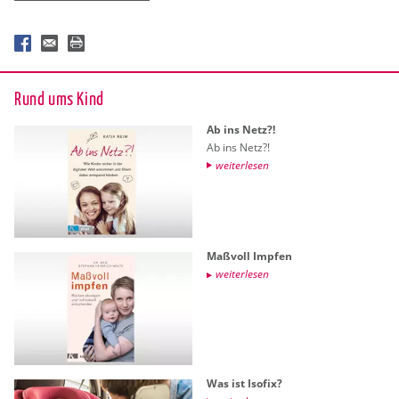
Rund ums Kind
Ab ins Netz?!
Ab ins Netz?!
wei­ter­le­sen
Ma­ß­voll Imp­fen
wei­ter­le­sen
Was ist Iso­fix?