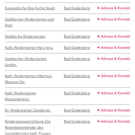
Evangelische Kita Arche Noah
Bad Godesberg
Adresse & Kontakt
Städtischer Kindergarten und
Bad Godesberg
Adresse & Kontakt
Hort
Städtische Kindergärten
Bad Godesberg
Adresse & Kontakt
Kath. Kindergarten Herz Jesu
Bad Godesberg
Adresse & Kontakt
Städtischer Kindergarten
Bad Godesberg
Adresse & Kontakt
Lindstr.
Kath. Kindergarten Albertus-
Bad Godesberg
Adresse & Kontakt
Magnus-Str.
Kath. Kindergarten
Bad Godesberg
Adresse & Kontakt
Klosterbergstr.
Ev. Kindergarten Zanderstr.
Bad Godesberg
Adresse & Kontakt
Kindertageseinrichtung Die
Bad Godesberg
Adresse & Kontakt
Regenbogenkinder des
Sozialdienstes kath. Frauen