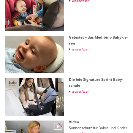
wei­ter­le­sen
Ge­tes­tet – das Me­dibi­no Ba­by­kis­
sen
wei­ter­le­sen
Die Joie Si­gna­tu­re Sprint Ba­by­
scha­le
wei­ter­le­sen
Video
Son­nen­schutz für Babys und Kin­der