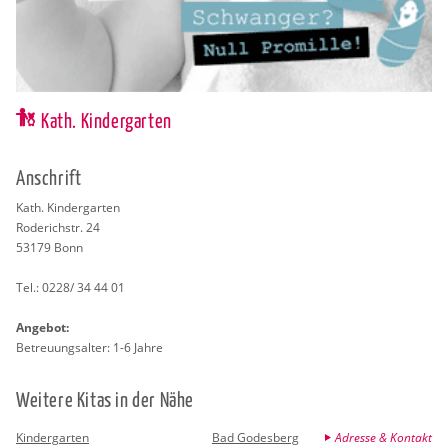
Kath. Kindergarten
An­schrift
Kath. Kin­der­gar­ten
Ro­de­rich­str. 24
53179
Bonn
Tel.:
0228/ 34 44 01
An­ge­bot:
Be­treu­ungs­al­ter: 1-6 Jahre
Wei­te­re Kitas in der Nähe
Kindergarten
Bad Godesberg
Adresse & Kontakt