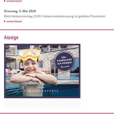
wei­ter­le­sen
Diens­tag, 5. Mai 2026
Welt-Heb­am­men­tag 2026: Heb­am­men­be­treu­ung ist ge­leb­te Prä­ven­ti­on
wei­ter­le­sen
Anzeige