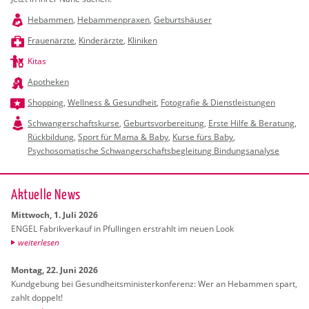
Hebammen
,
Hebammenpraxen
,
Geburtshäuser
Frauenärzte
,
Kinderärzte
,
Kliniken
Kitas
Apotheken
Shopping
,
Wellness & Gesundheit
,
Fotografie & Dienstleistungen
Schwangerschaftskurse
,
Geburtsvorbereitung
,
Erste Hilfe & Beratung
,
Rückbildung
,
Sport für Mama & Baby
,
Kurse fürs Baby
,
Psychosomatische Schwangerschaftsbegleitung Bindungsanalyse
Ak­tu­el­le News
Mitt­woch, 1. Juli 2026
ENGEL Fa­brik­ver­kauf in Pful­lin­gen er­strahlt im neuen Look
wei­ter­le­sen
Mon­tag, 22. Juni 2026
Kund­ge­bung bei Ge­sund­heits­mi­nis­ter­kon­fe­renz: Wer an Heb­am­men spart,
zahlt dop­pelt!