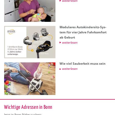
wei­ter­le­sen
Mo­du­la­res Au­to­kin­der­sitz-Sys­
tem für vier Jahre Fahr­kom­fort
ab Ge­burt
wei­ter­le­sen
Wie viel Sau­ber­keit muss sein
wei­ter­le­sen
Wichtige Adressen in Bonn
Jetzt in Ihrer Nähe suchen: