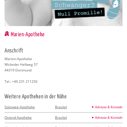
Marien-Apotheke
An­schrift
Ma­ri­en-Apo­the­ke
Wi­cke­der Hell­weg 57
44319
Dort­mund
Tel.:
+49 231 211250
Wei­te­re Apo­the­ken in der Nähe
Spitzweg-Apotheke
Brackel
Adresse & Kontakt
Ostend Apotheke
Brackel
Adresse & Kontakt