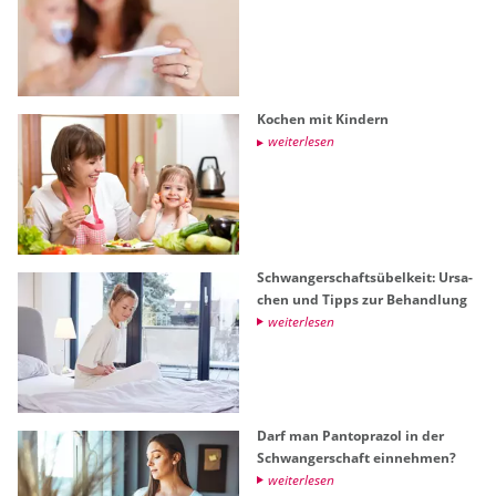
Ko­chen mit Kin­dern
wei­ter­le­sen
Schwan­ger­schafts­übel­keit: Ur­sa­
chen und Tipps zur Be­hand­lung
wei­ter­le­sen
Darf man Pan­to­pra­zol in der
Schwan­ger­schaft ein­neh­men?
wei­ter­le­sen