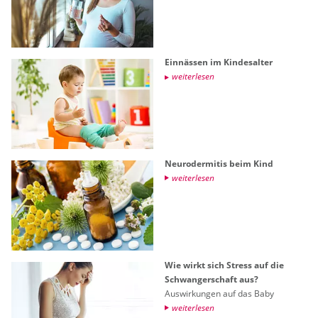
Ein­näs­sen im Kin­des­al­ter
wei­ter­le­sen
Neu­ro­der­mi­tis beim Kind
wei­ter­le­sen
Wie wirkt sich Stress auf die
Schwan­ger­schaft aus?
Aus­wir­kun­gen auf das Baby
wei­ter­le­sen