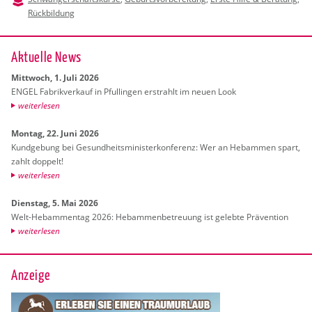
Rückbildung
Ak­tu­el­le News
Mitt­woch, 1. Juli 2026
ENGEL Fa­brik­ver­kauf in Pful­lin­gen er­strahlt im neuen Look
wei­ter­le­sen
Mon­tag, 22. Juni 2026
Kund­ge­bung bei Ge­sund­heits­mi­nis­ter­kon­fe­renz: Wer an Heb­am­men spart,
zahlt dop­pelt!
wei­ter­le­sen
Diens­tag, 5. Mai 2026
Welt-Heb­am­men­tag 2026: Heb­am­men­be­treu­ung ist ge­leb­te Prä­ven­ti­on
wei­ter­le­sen
Anzeige