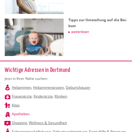
Tipps zur Um­stel­lung auf die Bei­
kost
wei­ter­le­sen
Wichtige Adressen in Dortmund
Jetzt in Ihrer Nähe suchen:
Hebammen
,
Hebammenpraxen
,
Geburtshäuser
Frauenärzte
,
Kinderärzte
,
Kliniken
Kitas
Apotheken
Shopping
,
Wellness & Gesundheit
Schwangerschaftskurse
,
Geburtsvorbereitung
,
Erste Hilfe & Beratung
,