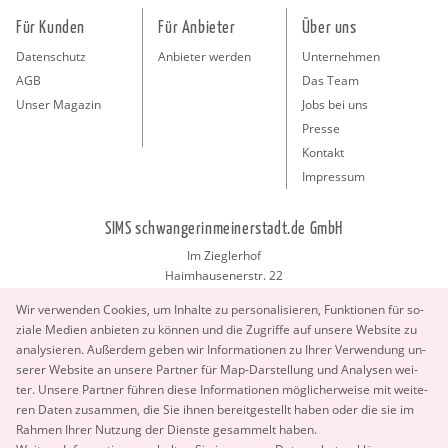
Für Kunden
Für Anbieter
Über uns
Datenschutz
Anbieter werden
Unternehmen
AGB
Das Team
Unser Magazin
Jobs bei uns
Presse
Kontakt
Impressum
SIMS schwangerinmeinerstadt.de GmbH
Im Zieglerhof
Haimhausenerstr. 22
85386 Deutenhausen bei München
Wir ver­wen­den Coo­kies, um In­hal­te zu per­so­na­li­sie­ren, Funk­tio­nen für so­
info@schwangerinmeinerstadt.de
zia­le Me­di­en an­bie­ten zu kön­nen und die Zu­grif­fe auf un­se­re Web­site zu
ana­ly­sie­ren. Au­ßer­dem geben wir In­for­ma­tio­nen zu Ihrer Ver­wen­dung un­
se­rer Web­site an un­se­re Part­ner für Map-Dar­stel­lung und Ana­ly­sen wei­
ter. Un­se­re Part­ner füh­ren diese In­for­ma­tio­nen mög­li­cher­wei­se mit wei­te­
ren Daten zu­sam­men, die Sie ihnen be­reit­ge­stellt haben oder die sie im
Rah­men Ihrer Nut­zung der Diens­te ge­sam­melt haben.