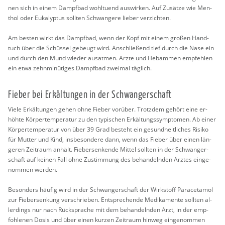
nen sich in einem Dampf­bad wohl­tu­end aus­wir­ken. Auf Zu­sät­ze wie Men­
thol oder Eu­ka­lyp­tus soll­ten Schwan­ge­re lie­ber ver­zich­ten.
Am bes­ten wirkt das Dampf­bad, wenn der Kopf mit einem gro­ßen Hand­
tuch über die Schüs­sel ge­beugt wird. An­schlie­ßend tief durch die Nase ein
und durch den Mund wie­der aus­at­men. Ärzte und Heb­am­men emp­feh­len
ein etwa zehn­mi­nü­ti­ges Dampf­bad zwei­mal täg­lich.
Fie­ber bei Er­käl­tun­gen in der Schwan­ger­schaft
Viele Er­käl­tun­gen gehen ohne Fie­ber vor­über. Trotz­dem ge­hört eine er­
höh­te Kör­per­tem­pe­ra­tur zu den ty­pi­schen Er­käl­tungs­sym­pto­men. Ab einer
Kör­per­tem­pe­ra­tur von über 39 Grad be­steht ein ge­sund­heit­li­ches Ri­si­ko
für Mut­ter und Kind, ins­be­son­de­re dann, wenn das Fie­ber über einen län­
ge­ren Zeit­raum an­hält. Fie­ber­sen­ken­de Mit­tel soll­ten in der Schwan­ger­
schaft auf kei­nen Fall ohne Zu­stim­mung des be­han­deln­den Arz­tes ein­ge­
nom­men wer­den.
Be­son­ders häu­fig wird in der Schwan­ger­schaft der Wirk­stoff Par­acet­amol
zur Fie­ber­sen­kung ver­schrie­ben. Ent­spre­chen­de Me­di­ka­men­te soll­ten al­
ler­dings nur nach Rück­spra­che mit dem be­han­deln­den Arzt, in der emp­
foh­le­nen Dosis und über einen kur­zen Zeit­raum hin­weg ein­ge­nom­men