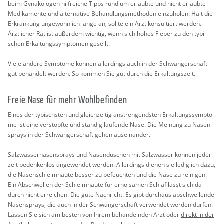
beim Gy­nä­ko­lo­gen hilf­rei­che Tipps rund um er­laub­te und nicht er­laub­te
Me­di­ka­men­te und al­ter­na­ti­ve Be­hand­lungs­me­tho­den ein­zu­ho­len. Hält die
Er­kran­kung un­ge­wöhn­lich lange an, soll­te ein Arzt kon­sul­tiert wer­den.
Ärzt­li­cher Rat ist au­ßer­dem wich­tig, wenn sich hohes Fie­ber zu den ty­pi­
schen Er­käl­tungs­sym­pto­men ge­sellt.
Viele an­de­re Sym­pto­me kön­nen al­ler­dings auch in der Schwan­ger­schaft
gut be­han­delt wer­den. So kom­men Sie gut durch die Er­käl­tungs­zeit.
Freie Nase für mehr Wohl­be­fin­den
Eines der ty­pischs­ten und gleich­zei­tig an­stren­gends­ten Er­käl­tungs­sym­pto­
me ist eine ver­stopf­te und stän­dig lau­fen­de Nase. Die Mei­nung zu Na­sen­
sprays in der Schwan­ger­schaft gehen aus­ein­an­der.
Salz­was­ser­na­sen­sprays und Na­sen­du­schen mit Salz­was­ser kön­nen je­der­
zeit be­den­ken­los an­ge­wen­det wer­den. Al­ler­dings die­nen sie le­dig­lich dazu,
die Na­sen­schleim­häu­te bes­ser zu be­feuch­ten und die Nase zu rei­ni­gen.
Ein Ab­schwel­len der Schleim­häu­te für er­hol­sa­men Schlaf lässt sich da­
durch nicht er­rei­chen. Die gute Nach­richt: Es gibt durch­aus ab­schwel­len­de
Na­sen­sprays, die auch in der Schwan­ger­schaft ver­wen­det wer­den dür­fen.
Las­sen Sie sich am bes­ten von Ihrem be­han­deln­den Arzt oder
di­rekt in der