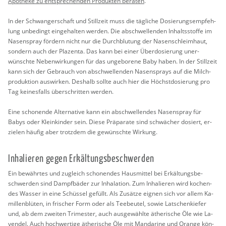
Apo­the­ke zu ent­spre­chen­den Pro­duk­ten be­ra­ten
.
In der Schwan­ger­schaft und Still­zeit muss die täg­li­che Do­sie­rungs­emp­feh­
lung un­be­dingt ein­ge­hal­ten wer­den. Die ab­schwel­len­den In­halts­stof­fe im
Na­sen­spray för­dern nicht nur die Durch­blu­tung der Na­sen­schleim­haut,
son­dern auch der Pla­zen­ta. Das kann bei einer Über­do­sie­rung un­er­
wünsch­te Ne­ben­wir­kun­gen für das un­ge­bo­re­ne Baby haben. In der Still­zeit
kann sich der Ge­brauch von ab­schwel­len­den Na­sen­sprays auf die Milch­
pro­duk­ti­on aus­wir­ken. Des­halb soll­te auch hier die Höchst­do­sie­rung pro
Tag kei­nes­falls über­schrit­ten wer­den.
Eine scho­nen­de Al­ter­na­ti­ve kann ein ab­schwel­len­des Na­sen­spray für
Babys oder Klein­kin­der sein. Diese Prä­pa­ra­te sind schwä­cher do­siert, er­
zie­len häu­fig aber trotz­dem die ge­wünsch­te Wir­kung.
In­ha­lie­ren gegen Er­käl­tungs­be­schwer­den
Ein be­währ­tes und zu­gleich scho­nen­des Haus­mit­tel bei Er­käl­tungs­be­
schwer­den sind Dampf­bä­der zur In­ha­la­ti­on. Zum In­ha­lie­ren wird ko­chen­
des Was­ser in eine Schüs­sel ge­füllt. Als Zu­sät­ze eig­nen sich vor allem Ka­
mil­len­blü­ten, in fri­scher Form oder als Tee­beu­tel, sowie Lat­schen­kie­fer
und, ab dem zwei­ten Tri­mes­ter, auch aus­ge­wähl­te äthe­ri­sche Öle wie La­
ven­del. Auch hoch­wer­ti­ge äthe­ri­sche Öle mit Man­da­ri­ne und Oran­ge kön­