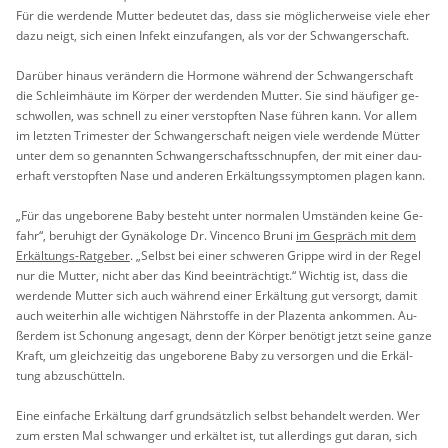
Für die wer­den­de Mut­ter be­deu­tet das, dass sie mög­li­cher­wei­se viele eher
dazu neigt, sich einen In­fekt ein­zu­fan­gen, als vor der Schwan­ger­schaft.
Dar­über hin­aus ver­än­dern die Hor­mo­ne wäh­rend der Schwan­ger­schaft
die Schleim­häu­te im Kör­per der wer­den­den Mut­ter. Sie sind häu­fi­ger ge­
schwol­len, was schnell zu einer ver­stopf­ten Nase füh­ren kann. Vor allem
im letz­ten Tri­mes­ter der Schwan­ger­schaft nei­gen viele wer­den­de Müt­ter
unter dem so ge­nann­ten Schwan­ger­schafts­schnup­fen, der mit einer dau­
er­haft ver­stopf­ten Nase und an­de­ren Er­käl­tungs­sym­pto­men pla­gen kann.
„Für das un­ge­bo­re­ne Baby be­steht unter nor­ma­len Um­stän­den keine Ge­
fahr“, be­ru­higt der Gy­nä­ko­lo­ge Dr. Vin­cen­co Bruni
im Ge­spräch mit dem
Er­käl­tungs-Rat­ge­ber
. „Selbst bei einer schwe­ren Grip­pe wird in der Regel
nur die Mut­ter, nicht aber das Kind be­ein­träch­tigt.“ Wich­tig ist, dass die
wer­den­de Mut­ter sich auch wäh­rend einer Er­käl­tung gut ver­sorgt, damit
auch wei­ter­hin alle wich­ti­gen Nähr­stof­fe in der Pla­zen­ta an­kom­men. Au­
ßer­dem ist Scho­nung an­ge­sagt, denn der Kör­per be­nö­tigt jetzt seine ganze
Kraft, um gleich­zei­tig das un­ge­bo­re­ne Baby zu ver­sor­gen und die Er­käl­
tung ab­zu­schüt­teln.
Eine ein­fa­che Er­käl­tung darf grund­sätz­lich selbst be­han­delt wer­den. Wer
zum ers­ten Mal schwan­ger und er­käl­tet ist, tut al­ler­dings gut daran, sich