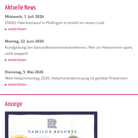
Ak­tu­el­le News
Mitt­woch, 1. Juli 2026
ENGEL Fa­brik­ver­kauf in Pful­lin­gen er­strahlt im neuen Look
wei­ter­le­sen
Mon­tag, 22. Juni 2026
Kund­ge­bung bei Ge­sund­heits­mi­nis­ter­kon­fe­renz: Wer an Heb­am­men spart,
zahlt dop­pelt!
wei­ter­le­sen
Diens­tag, 5. Mai 2026
Welt-Heb­am­men­tag 2026: Heb­am­men­be­treu­ung ist ge­leb­te Prä­ven­ti­on
wei­ter­le­sen
Anzeige