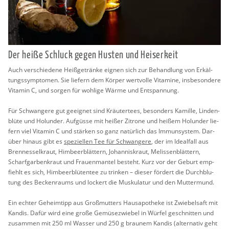
Der heiße Schluck gegen Hus­ten und Hei­ser­keit
Auch ver­schie­de­ne Hei­ß­ge­trän­ke eig­nen sich zur Be­hand­lung von Er­käl­
tungs­sym­pto­men. Sie lie­fern dem Kör­per wert­vol­le Vit­ami­ne, ins­be­son­de­re
Vit­amin C, und sor­gen für woh­li­ge Wärme und Ent­span­nung.
Für Schwan­ge­re gut ge­eig­net sind Kräu­ter­tees, be­son­ders Ka­mil­le, Lin­den­
blü­te und Ho­lun­der. Auf­güs­se mit hei­ßer Zi­tro­ne und hei­ßem Ho­lun­der lie­
fern viel Vit­amin C und stär­ken so ganz na­tür­lich das Im­mun­sys­tem. Dar­
über hin­aus gibt es
spe­zi­el­len Tee für Schwan­ge­re
, der im Ide­al­fall aus
Bren­nes­sel­kraut, Him­beer­blät­tern, Jo­han­nis­kraut, Me­lis­sen­blät­tern,
Scharf­gar­ben­kraut und Frau­en­man­tel be­steht. Kurz vor der Ge­burt emp­
fiehlt es sich, Him­beer­blü­ten­tee zu trin­ken – die­ser för­dert die Durch­blu­
tung des Be­cken­raums und lo­ckert die Mus­ku­la­tur und den Mut­ter­mund.
Ein ech­ter Ge­heim­tipp aus Gro­ßmut­ters Haus­apo­the­ke ist Zwie­bel­saft mit
Kan­dis. Dafür wird eine große Ge­mü­se­zwie­bel in Wür­fel ge­schnit­ten und
zu­sam­men mit 250 ml Was­ser und 250 g brau­nem Kan­dis (al­ter­na­tiv geht