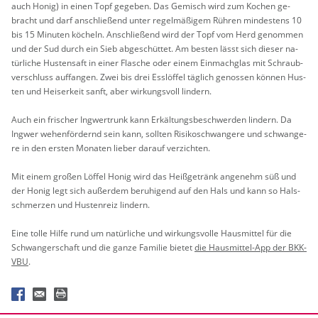
auch Honig) in einen Topf ge­ge­ben. Das Ge­misch wird zum Ko­chen ge­
bracht und darf an­schlie­ßend unter re­gel­mä­ßi­gem Rüh­ren min­des­tens 10
bis 15 Mi­nu­ten kö­cheln. An­schlie­ßend wird der Topf vom Herd ge­nom­men
und der Sud durch ein Sieb ab­ge­schüt­tet. Am bes­ten lässt sich die­ser na­
tür­li­che Hus­ten­saft in einer Fla­sche oder einem Ein­mach­glas mit Schraub­
ver­schluss auf­fan­gen. Zwei bis drei Ess­löf­fel täg­lich ge­nos­sen kön­nen Hus­
ten und Hei­ser­keit sanft, aber wir­kungs­voll lin­dern.
Auch ein fri­scher Ing­wer­trunk kann Er­käl­tungs­be­schwer­den lin­dern. Da
Ing­wer we­hen­för­dernd sein kann, soll­ten Ri­si­ko­schwan­ge­re und schwan­ge­
re in den ers­ten Mo­na­ten lie­ber dar­auf ver­zich­ten.
Mit einem gro­ßen Löf­fel Honig wird das Hei­ß­ge­tränk an­ge­nehm süß und
der Honig legt sich au­ßer­dem be­ru­hi­gend auf den Hals und kann so Hals­
schmer­zen und Hus­ten­reiz lin­dern.
Eine tolle Hilfe rund um na­tür­li­che und wir­kungs­vol­le Haus­mit­tel für die
Schwan­ger­schaft und die ganze Fa­mi­lie bie­tet
die Haus­mit­tel-App der BKK-
VBU
.