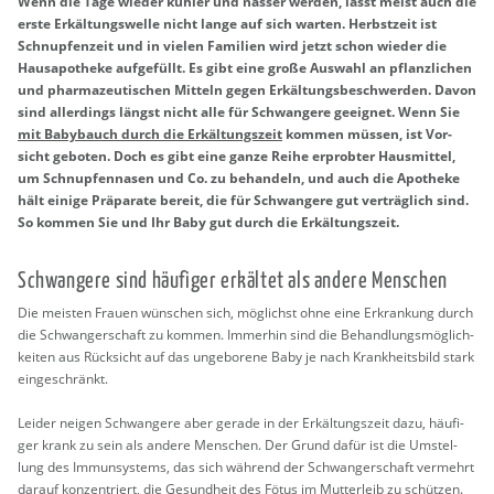
Wenn die Tage wie­der küh­ler und nas­ser wer­den, lässt meist auch die
erste Er­käl­tungs­wel­le nicht lange auf sich war­ten. Herbst­zeit ist
Schnup­fen­zeit und in vie­len Fa­mi­li­en wird jetzt schon wie­der die
Haus­apo­the­ke auf­ge­füllt. Es gibt eine große Aus­wahl an pflanz­li­chen
und phar­ma­zeu­ti­schen Mit­teln gegen Er­käl­tungs­be­schwer­den. Davon
sind al­ler­dings längst nicht alle für Schwan­ge­re ge­eig­net. Wenn Sie
mit Ba­by­bauch durch die Er­käl­tungs­zeit
kom­men müs­sen, ist Vor­
sicht ge­bo­ten. Doch es gibt eine ganze Reihe er­prob­ter Haus­mit­tel,
um Schnup­fen­na­sen und Co. zu be­han­deln, und auch die Apo­the­ke
hält ei­ni­ge Prä­pa­ra­te be­reit, die für Schwan­ge­re gut ver­träg­lich sind.
So kom­men Sie und Ihr Baby gut durch die Er­käl­tungs­zeit.
Schwan­ge­re sind häu­fi­ger er­käl­tet als an­de­re Men­schen
Die meis­ten Frau­en wün­schen sich, mög­lichst ohne eine Er­kran­kung durch
die Schwan­ger­schaft zu kom­men. Im­mer­hin sind die Be­hand­lungs­mög­lich­
kei­ten aus Rück­sicht auf das un­ge­bo­re­ne Baby je nach Krank­heits­bild stark
ein­ge­schränkt.
Lei­der nei­gen Schwan­ge­re aber ge­ra­de in der Er­käl­tungs­zeit dazu, häu­fi­
ger krank zu sein als an­de­re Men­schen. Der Grund dafür ist die Um­stel­
lung des Im­mun­sys­tems, das sich wäh­rend der Schwan­ger­schaft ver­mehrt
dar­auf kon­zen­triert, die Ge­sund­heit des Fötus im Mut­ter­leib zu schüt­zen.