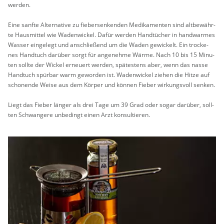
wer­den.
Eine sanf­te Al­ter­na­ti­ve zu fie­ber­sen­ken­den Me­di­ka­men­ten sind alt­be­währ­
te Haus­mit­tel wie Wa­den­wi­ckel. Dafür wer­den Hand­tü­cher in hand­war­mes
Was­ser ein­ge­legt und an­schlie­ßend um die Waden ge­wi­ckelt. Ein tro­cke­
nes Hand­tuch dar­über sorgt für an­ge­neh­me Wärme. Nach 10 bis 15 Mi­nu­
ten soll­te der Wi­ckel er­neu­ert wer­den, spä­tes­tens aber, wenn das nasse
Hand­tuch spür­bar warm ge­wor­den ist. Wa­den­wi­ckel zie­hen die Hitze auf
scho­nen­de Weise aus dem Kör­per und kön­nen Fie­ber wir­kungs­voll sen­ken.
Liegt das Fie­ber län­ger als drei Tage um 39 Grad oder sogar dar­über, soll­
ten Schwan­ge­re un­be­dingt einen Arzt kon­sul­tie­ren.