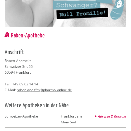
Raben-Apotheke
An­schrift
Raben-Apo­the­ke
Schwei­zer Str. 55
60594
Frank­furt
Tel.:
+49 69 62 14 14
E-Mail:
raben.​apo.​ffm@​pharma-​online.​de
Wei­te­re Apo­the­ken in der Nähe
Schweizer-Apotheke
Frankfurt am
Adresse & Kontakt
Main Süd