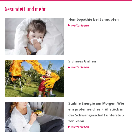
Ge­sund­eit und mehr
Ho­möo­pa­thie bei Schnup­fen
wei­ter­le­sen
Si­che­res Gril­len
wei­ter­le­sen
Sta­bi­le En­er­gie am Mor­gen: Wie
ein pro­te­in­rei­ches Früh­stück in
der Schwan­ger­schaft un­ter­stüt­
zen kann
wei­ter­le­sen