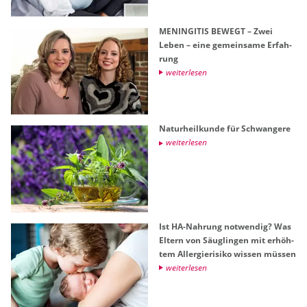
ME­NIN­GI­TIS BE­WEGT – Zwei
Leben – eine ge­mein­sa­me Er­fah­
rung
wei­ter­le­sen
Na­tur­heil­kun­de für Schwan­ge­re
wei­ter­le­sen
Ist HA-Nah­rung not­wen­dig? Was
El­tern von Säug­lin­gen mit er­höh­
tem All­er­gie­ri­si­ko wis­sen müs­sen
wei­ter­le­sen