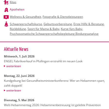
Kitas
Apotheken
Wellness & Gesundheit
,
Fotografie & Dienstleistungen
Schwangerschaftskurse
,
Geburtsvorbereitung
,
Erste Hilfe & Beratung
,
Rückbildung
,
Sport für Mama & Baby
,
Kurse fürs Baby
,
Psychosomatische Schwangerschaftsbegleitung Bindungsanalyse
Ak­tu­el­le News
Mitt­woch, 1. Juli 2026
ENGEL Fa­brik­ver­kauf in Pful­lin­gen er­strahlt im neuen Look
wei­ter­le­sen
Mon­tag, 22. Juni 2026
Kund­ge­bung bei Ge­sund­heits­mi­nis­ter­kon­fe­renz: Wer an Heb­am­men spart,
zahlt dop­pelt!
wei­ter­le­sen
Diens­tag, 5. Mai 2026
Welt-Heb­am­men­tag 2026: Heb­am­men­be­treu­ung ist ge­leb­te Prä­ven­ti­on