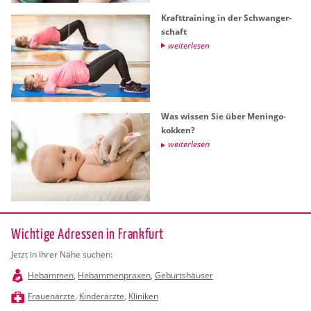
Kraft­trai­ning in der Schwan­ger­
schaft
wei­ter­le­sen
Was wis­sen Sie über Me­nin­go­
kok­ken?
wei­ter­le­sen
Wichtige Adressen in Frankfurt
Jetzt in Ihrer Nähe suchen:
Hebammen
,
Hebammenpraxen
,
Geburtshäuser
Frauenärzte
,
Kinderärzte
,
Kliniken