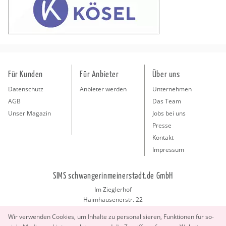
Für Kunden
Für Anbieter
Über uns
Datenschutz
Anbieter werden
Unternehmen
AGB
Das Team
Unser Magazin
Jobs bei uns
Presse
Kontakt
Impressum
SIMS schwangerinmeinerstadt.de GmbH
Im Zieglerhof
Haimhausenerstr. 22
85386 Deutenhausen bei München
Wir ver­wen­den Coo­kies, um In­hal­te zu per­so­na­li­sie­ren, Funk­tio­nen für so­
info@schwangerinmeinerstadt.de