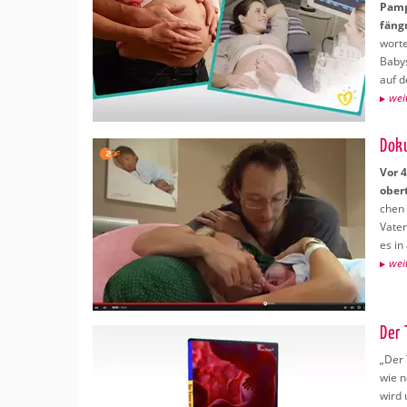
Pam­p
fäng­
wor­t
Babys
auf d
wei­
Do­k
Vor 4
ober­
chen 
Vater
es in 
wei­
Der 
„Der 
wie n
wird 