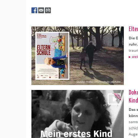
Erledigungen
Dokus, Videos, Filme etc.
Beratung
Kolumnen & Blogs & Podcasts
El­te
Kurse
Webinare
Die D
ruhr.
Regionale Tipps
trau­r
wei­
Do­k
Kin
Das s
kön­n
sam­t
schic
Au­ge