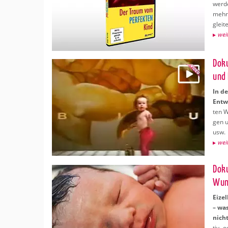
wer­d
meh­r
glei­t
wei­
Do­k
und 
In de
Ent­w
ten W
gen u
usw.
wei­
Do­k
Wun
Ei­ze
– was
nicht
tiv- 