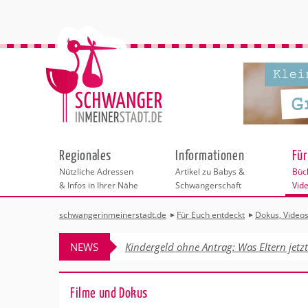
Regionales
Informationen
Für
Nützliche Adressen
Artikel zu Babys &
Büch
& Infos in Ihrer Nähe
Schwangerschaft
Vid
schwangerinmeinerstadt.de
Für Euch entdeckt
Dokus, Videos,
Städteauswahl
Bücher
Videos
CDs
NEWS
Kindergeld ohne Antrag: Was Eltern jetz
DVDs & Filme
Adressen
Produkte
Hebammen-Vid
Filme und Doku
Filme und Dokus
Behördengänge &
Apps