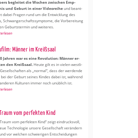
ers be­glei­tet die Wo­chen zwi­schen Emp­
nis und Ge­burt in einer Vi­deo­rei­he
und be­ant­
et dabei Fra­gen rund um die Ent­wick­lung des
, Schwan­ger­schafts­sym­pto­me, die Vor­be­rei­tung
en Ge­burts­ter­min und wei­te­res.
ter­le­sen
u­film: Män­ner im Kreiß­saal
0 Jah­ren war es eine Re­vo­lu­ti­on: Män­ner er­
ten den Kreiß­saal.
Heute gilt es in vie­len west­li­
Ge­sell­schaf­ten als „nor­mal“, dass der wer­den­de
 bei der Ge­burt sei­nes Kin­des dabei ist, wäh­rend
an­de­ren Kul­tu­ren immer noch un­üb­lich ist.
ter­le­sen
Traum vom per­fek­ten Kind
Traum vom per­fek­ten Kind“ zeigt ein­drucks­voll,
eue Tech­no­lo­gie un­se­re Ge­sell­schaft ver­än­dern
und vor wel­chen schwie­ri­gen Ent­schei­dun­gen