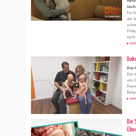
herum
läuft
Für K
der f
schne
Frida
nicht
wei­
Do­k
Das A
Das e
um. D
Paare
Baby
wei­
Die 
Über