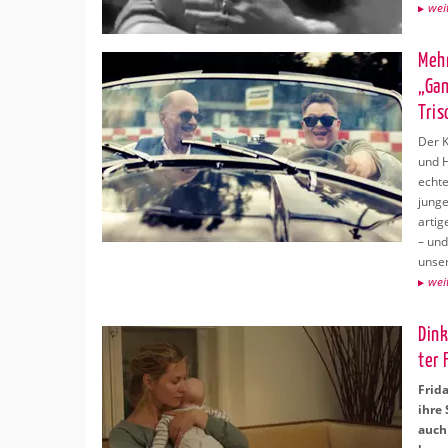
wei­
Mehr
„Gan
Tri­
Der K
und H
echte 
jun­g
ar­ti
– und
un­se­
wei­
Dink
ter 
Frida
ihre 
auch