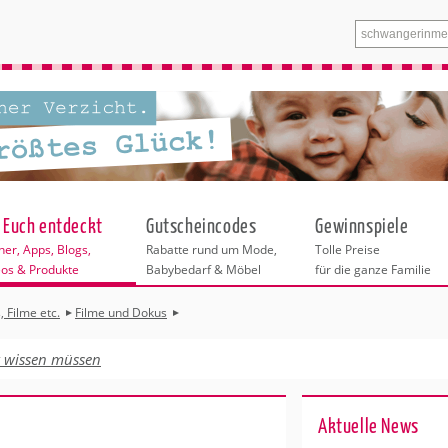
 Euch entdeckt
Gutscheincodes
Gewinnspiele
er, Apps, Blogs,
Rabatte rund um Mode,
Tolle Preise
eos & Produkte
Babybedarf & Möbel
für die ganze Familie
 Filme etc.
Filme und Dokus
Bitte wählen Sie zuerst eine Stadt aus.
t wissen müssen
Alle weiteren Angebote in dieser Rubrik
eos
beziehen sich auf die ausgewählte Stadt.
s
Ak­tu­el­le News