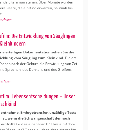
en­de El­tern nun ste­hen. Über Mo­na­te wur­den
e­re Paare, die ein Kind er­war­ten, haut­nah be­
et
ter­le­sen
u­film: Die Ent­wick­lung von Säug­lin­gen
Klein­kin­dern
r vier­tei­li­gen Do­ku­men­ta­ti­on sehen Sie die
ick­lung vom Säug­ling zum Klein­kind.
Die ers­
o­chen nach der Ge­burt, die Ent­wick­lung von Zei­
nd Spre­chen, des Den­kens und des Grei­fens
ter­le­sen
u­film: Le­bens­ent­schei­dun­gen – Unser
sch­kind
ll­ent­nah­me, Em­bryo­trans­fer, un­zäh­li­ge Tests
 ist, wenn die Schwan­ger­schaft den­noch
 ein­tritt?
Gibt es einen Plan B? Etwa ein Ad­op­
oder Pfle­ge­kind? Oder ein Leben ohne ei­ge­ne Kin­