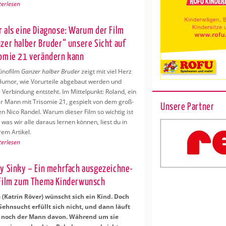
ter­le­sen
 als eine Dia­gno­se: Warum der Film
­zer hal­ber Bru­der“ un­se­re Sicht auf
so­mie 21 ver­än­dern kann
i­no­film
Gan­zer hal­ber Bru­der
zeigt mit viel Herz
umor, wie Vor­ur­tei­le ab­ge­baut wer­den und
Ver­bin­dung ent­steht. Im Mit­tel­punkt: Ro­land, ein
er Mann mit Tri­so­mie 21, ge­spielt von dem gro­ß­
Unsere Partner
­gen Nico Ran­del. Warum die­ser Film so wich­tig ist
 was wir alle dar­aus ler­nen kön­nen, liest du in
rem Ar­ti­kel.
ter­le­sen
y Sinky – Ein mehr­fach aus­ge­zeich­ne­
Film zum Thema Kin­der­wunsch
 (Kat­rin Röver) wünscht sich ein Kind. Doch
Sehn­sucht er­füllt sich nicht, und dann läuft
 noch der Mann davon. Wäh­rend um sie