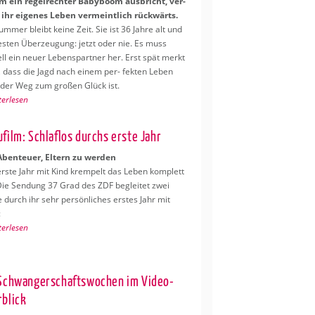
 ein re­gel­rech­ter Ba­by­boom aus­bricht, ver­
 ihr ei­ge­nes Leben ver­meint­lich rück­wärts.
um­mer bleibt keine Zeit. Sie ist 36 Jahre alt und
es­ten Über­zeu­gung: jetzt oder nie. Es muss
ll ein neuer Le­bens­part­ner her. Erst spät merkt
, dass die Jagd nach einem per- fek­ten Leben
 der Weg zum gro­ßen Glück ist.
ter­le­sen
u­film: Schlaf­los durchs erste Jahr
ben­teu­er, El­tern zu wer­den
rste Jahr mit Kind krem­pelt das Leben kom­plett
ie Sen­dung 37 Grad des ZDF be­glei­tet zwei
 durch ihr sehr per­sön­li­ches ers­tes Jahr mit
:
ter­le­sen
Schwan­ger­schafts­wo­chen im Video-
­blick