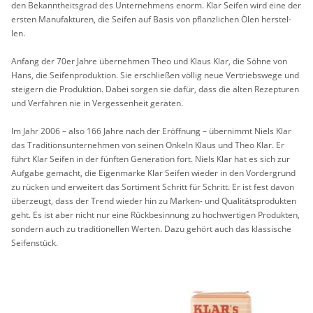
den Be­kannt­heits­grad des Un­ter­neh­mens enorm. Klar Sei­fen wird eine der
ers­ten Ma­nu­fak­tu­ren, die Sei­fen auf Basis von pflanz­li­chen Ölen her­stel­
len.
An­fang der 70er Jahre über­neh­men Theo und Klaus Klar, die Söhne von
Hans, die Sei­fen­pro­duk­ti­on. Sie er­schlie­ßen völ­lig neue Ver­triebs­we­ge und
stei­gern die Pro­duk­ti­on. Dabei sor­gen sie dafür, dass die alten Re­zep­tu­ren
und Ver­fah­ren nie in Ver­ges­sen­heit ge­ra­ten.
Im Jahr 2006 – also 166 Jahre nach der Er­öff­nung – über­nimmt Niels Klar
das Tra­di­ti­ons­un­ter­neh­men von sei­nen On­keln Klaus und Theo Klar. Er
führt Klar Sei­fen in der fünf­ten Ge­ne­ra­ti­on fort. Niels Klar hat es sich zur
Auf­ga­be ge­macht, die Ei­gen­mar­ke Klar Sei­fen wie­der in den Vor­der­grund
zu rü­cken und er­wei­tert das Sor­ti­ment Schritt für Schritt. Er ist fest davon
über­zeugt, dass der Trend wie­der hin zu Mar­ken- und Qua­li­täts­pro­duk­ten
geht. Es ist aber nicht nur eine Rück­be­sin­nung zu hoch­wer­ti­gen Pro­duk­ten,
son­dern auch zu tra­di­tio­nel­len Wer­ten. Dazu ge­hört auch das klas­si­sche
Sei­fen­stück.