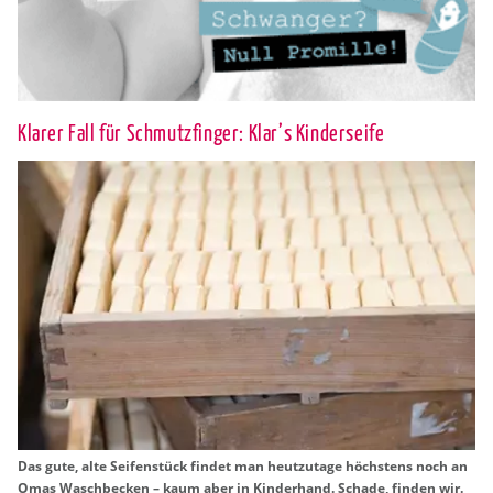
Klarer Fall für Schmutzfinger: Klar’s Kinderseife
Das gute, alte Sei­fen­stück fin­det man heut­zu­ta­ge höchs­tens noch an
Omas Wasch­be­cken – kaum aber in Kin­der­hand. Scha­de, fin­den wir.