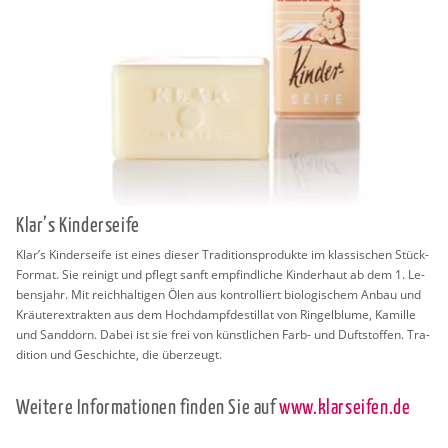
Klar’s Kin­der­sei­fe
Klar’s Kin­der­sei­fe ist eines die­ser Tra­di­ti­ons­pro­duk­te im klas­si­schen Stück-
For­mat. Sie rei­nigt und pflegt sanft emp­find­li­che Kin­der­haut ab dem 1. Le­
bens­jahr. Mit reich­hal­ti­gen Ölen aus kon­trol­liert bio­lo­gi­schem Anbau und
Kräu­ter­ex­trak­ten aus dem Hoch­dampf­de­stil­lat von Rin­gel­blu­me, Ka­mil­le
und Sand­dorn. Dabei ist sie frei von künst­li­chen Farb- und Duft­stof­fen. Tra­
di­ti­on und Ge­schich­te, die über­zeugt.
Wei­te­re In­for­ma­tio­nen fin­den Sie auf
www.​klarseifen.​de