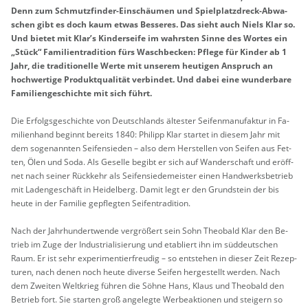
Denn zum Schmutz­fin­der-Ein­schäu­men und Spiel­platz­dreck-Ab­wa­
schen gibt es doch kaum etwas Bes­se­res. Das sieht auch Niels Klar so.
Und bie­tet mit Klar’s Kin­der­sei­fe im wahrs­ten Sinne des Wor­tes ein
„Stück“ Fa­mi­li­en­tra­di­ti­on fürs Wasch­be­cken: Pfle­ge für Kin­der ab 1
Jahr, die tra­di­tio­nel­le Werte mit un­se­rem heu­ti­gen An­spruch an
hoch­wer­ti­ge Pro­dukt­qua­li­tät ver­bin­det. Und dabei eine wun­der­ba­re
Fa­mi­li­en­ge­schich­te mit sich führt.
Die Er­folgs­ge­schich­te von Deutsch­lands äl­tes­ter Sei­fen­ma­nu­fak­tur in Fa­
mi­li­en­hand be­ginnt be­reits 1840: Phil­ipp Klar star­tet in die­sem Jahr mit
dem so­ge­nann­ten Sei­fen­sie­den – also dem Her­stel­len von Sei­fen aus Fet­
ten, Ölen und Soda. Als Ge­sel­le be­gibt er sich auf Wan­der­schaft und er­öff­
net nach sei­ner Rück­kehr als Sei­fen­sie­de­meis­ter einen Hand­werks­be­trieb
mit La­den­ge­schäft in Hei­del­berg. Damit legt er den Grund­stein der bis
heute in der Fa­mi­lie ge­pfleg­ten Sei­fen­tra­di­ti­on.
Nach der Jahr­hun­dert­wen­de ver­grö­ßert sein Sohn Theo­bald Klar den Be­
trieb im Zuge der In­dus­tria­li­sie­rung und eta­bliert ihn im süd­deut­schen
Raum. Er ist sehr ex­pe­ri­men­tier­freu­dig – so ent­ste­hen in die­ser Zeit Re­zep­
tu­ren, nach denen noch heute di­ver­se Sei­fen her­ge­stellt wer­den. Nach
dem Zwei­ten Welt­krieg füh­ren die Söhne Hans, Klaus und Theo­bald den
Be­trieb fort. Sie star­ten groß an­ge­leg­te Wer­be­ak­tio­nen und stei­gern so