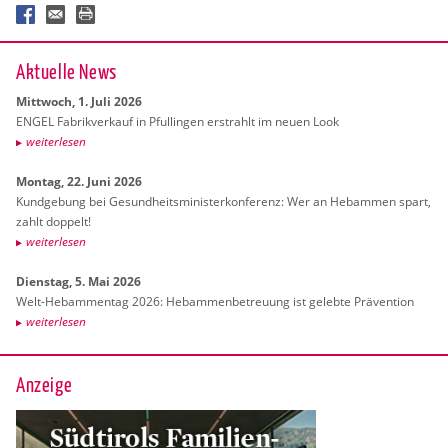
Ak­tu­el­le News
Mitt­woch, 1. Juli 2026
ENGEL Fa­brik­ver­kauf in Pful­lin­gen er­strahlt im neuen Look
wei­ter­le­sen
Mon­tag, 22. Juni 2026
Kund­ge­bung bei Ge­sund­heits­mi­nis­ter­kon­fe­renz: Wer an Heb­am­men spart,
zahlt dop­pelt!
wei­ter­le­sen
Diens­tag, 5. Mai 2026
Welt-Heb­am­men­tag 2026: Heb­am­men­be­treu­ung ist ge­leb­te Prä­ven­ti­on
wei­ter­le­sen
Anzeige