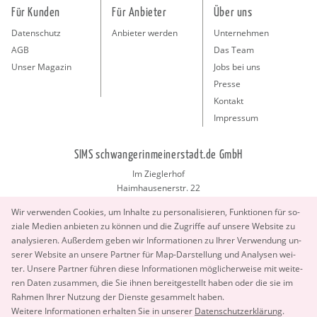
Für Kunden
Für Anbieter
Über uns
Datenschutz
Anbieter werden
Unternehmen
AGB
Das Team
Unser Magazin
Jobs bei uns
Presse
Kontakt
Impressum
SIMS schwangerinmeinerstadt.de GmbH
Im Zieglerhof
Haimhausenerstr. 22
85386 Deutenhausen bei München
Wir ver­wen­den Coo­kies, um In­hal­te zu per­so­na­li­sie­ren, Funk­tio­nen für so­
info@schwangerinmeinerstadt.de
zia­le Me­di­en an­bie­ten zu kön­nen und die Zu­grif­fe auf un­se­re Web­site zu
ana­ly­sie­ren. Au­ßer­dem geben wir In­for­ma­tio­nen zu Ihrer Ver­wen­dung un­
se­rer Web­site an un­se­re Part­ner für Map-Dar­stel­lung und Ana­ly­sen wei­
ter. Un­se­re Part­ner füh­ren diese In­for­ma­tio­nen mög­li­cher­wei­se mit wei­te­
ren Daten zu­sam­men, die Sie ihnen be­reit­ge­stellt haben oder die sie im
Rah­men Ihrer Nut­zung der Diens­te ge­sam­melt haben.
Wei­te­re In­for­ma­tio­nen er­hal­ten Sie in un­se­rer
Copyright 2026 © SIMS schwangerinmeinerstadt.de GmbH.
Da­ten­schut­z­er­klä­rung
.