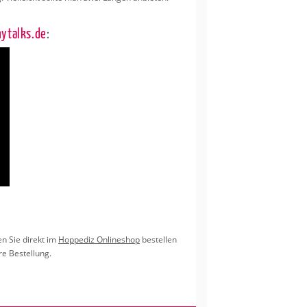
y­talks.de
:
en Sie di­rekt im
Hop­pe­diz On­line­shop
be­stel­len
e Be­stel­lung.