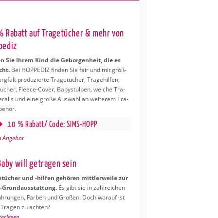
 Ra­batt auf Tra­ge­tü­cher & mehr von
pe­diz
 Sie Ihrem Kind die Ge­bor­gen­heit, die es
cht.
Bei HOP­PE­DIZ fin­den Sie fair und mit grö­ß­
rg­falt pro­du­zier­te Tra­ge­tü­cher, Tra­ge­hil­fen,
tü­cher, Fleece-Cover, Ba­by­s­tul­pen, wei­che Tra­
er­alls und eine große Aus­wahl an wei­te­rem Tra­
be­hör.
10 % Ra­batt/ Code:
SIMS-HOPP
 An­ge­bot
Baby will ge­tra­gen sein
e­tü­cher und -hil­fen ge­hö­ren mitt­ler­wei­le zur
Grund­aus­stat­tung.
Es gibt sie in zahl­rei­chen
üh­run­gen, Far­ben und Grö­ßen. Doch wor­auf ist
Tra­gen zu ach­ten?
ter­le­sen