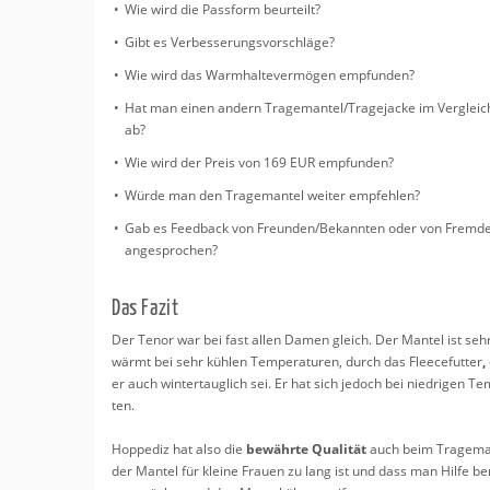
Wie wird die Pass­form be­ur­teilt?
Paidi Babybett F
Ostergeschenke 
Gibt es Ver­bes­se­rungs­vor­schlä­ge?
Aktionen und B
Wie wird das Warm­hal­te­ver­mö­gen emp­fun­den?
Kindertag
Hat man einen an­dern Tra­ge­man­tel/Tra­ge­ja­cke im Ver­gleic
Weihnachtsgesc
ab?
Joie i-Spin 360 
Cord im Herbst
Wie wird der Preis von 169 EUR emp­fun­den?
Ringana Frisch
Würde man den Tra­ge­man­tel wei­ter emp­feh­len?
Tipp für Fasch
Gab es Feed­back von Freun­den/Be­kann­ten oder von Frem­d
PAIDI Eefje: Das
an­ge­spro­chen?
Kinderzimmer
Erfahrungsberi
Das Fazit
einrichten
Wickelkommode: 
Der Tenor war bei fast allen Damen gleich. Der Man­tel ist seh
sind!
wärmt bei sehr küh­len Tem­pe­ra­tu­ren, durch das Fleece­fut­ter
,
Ab wann benöti
er auch win­ter­taug­lich sei. Er hat sich je­doch bei nied­ri­gen T
Buggy
ten.
Joie Signature 
Blumen für Schw
Hop­pe­diz hat also die
be­währ­te Qua­li­tät
auch beim Tra­ge­man­t
der Man­tel für klei­ne Frau­en zu lang ist und dass man Hilfe b
WonderFold Ki