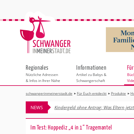
Regionales
Informationen
Für
Nützliche Adressen
Artikel zu Babys &
Büch
& Infos in Ihrer Nähe
Schwangerschaft
Vid
schwangerinmeinerstadt.de
Für Euch entdeckt
Produkte
H
Städteauswahl
Bücher
Hoppediz Trage
Schmusefreund
NEWS
Kindergeld ohne Antrag: Was Eltern jetz
Bondolino
Adressen
Produkte
Klar Seifen
HOPPEDIZ Trag
Im Test: Hoppediz „4 in 1“ Tragemantel
Behördengänge &
Apps
Lässig Little Wa