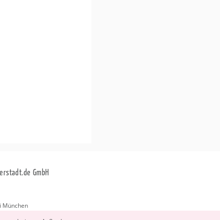
erstadt.de GmbH
i München
stadt.de