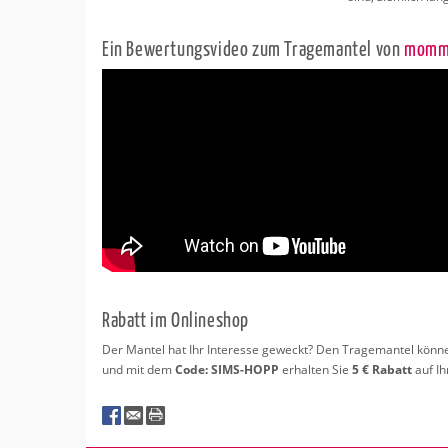
Ein Be­wer­tungs­vi­deo zum Tra­ge­man­tel von
mom­m
Ra­batt im On­line­shop
Der Man­tel hat Ihr In­ter­es­se ge­weckt? Den Tra­ge­man­tel kön­n
und mit dem
Code: SIMS-HOPP
er­hal­ten Sie
5 € Ra­batt
auf Ihr