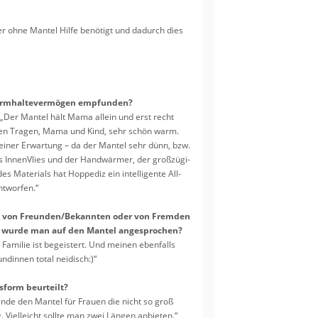
unter Blumenspaß
wagen passt zu uns?
r ohne Man­tel Hilfe be­nö­tigt und da­durch dies
 Erfahrungsbericht
ytrage Harmony
kleidung
erie
m­hal­te­ver­mö­gen emp­fun­den?
: „Der Man­tel hält Mama al­lein und erst recht
KinderVan im Kita-
en Tra­gen, Mama und Kind, sehr schön warm.
gsbericht
­ner Er­war­tung – da der Man­tel sehr dünn, bzw.
bytrage Harmony
s In­nen­Vlies und der Hand­wär­mer, der gro­ß­zü­gi­
 Ma­te­ri­als hat Hop­pe­diz ein in­tel­li­gen­te All­
wippe Bliss
nt­wor­fen.“
htenpaar
e-Overall
 von Freun­den/Be­kann­ten oder von Frem­den
 ENGEL
. wurde man auf den Man­tel an­ge­spro­chen?
Fa­mi­lie ist be­geis­tert. Und mei­nen eben­falls
­din­nen total nei­disch:)“
­form be­ur­teilt?
h finde den Man­tel für Frau­en die nicht so groß
. Viel­leicht soll­te man zwei Län­gen an­bie­ten.“