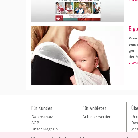
Er­g
Warum
was i
gent­
der Me
wei­
Für Kunden
Für Anbieter
Übe
Datenschutz
Anbieter werden
Unt
AGB
Das
Unser Magazin
Jobs
Pre