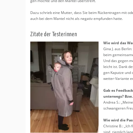
gen möch­te und den Man­tel über­streift.
Play-Doh-Set B
Welcher Kinder
Dazu schrieb eine Mut­ter, dass Sie beim Rü­cken­tra­gen mit ode
PAIDI Little Flo
auch bei dem Man­tel nicht als ne­ga­tiv emp­fun­den hatte.
Babybjörn Bab
Tipps für Jungs
Zi­ta­te der Tes­te­rin­nen
WonderFold L-S
Wie wird das War
Bambino Mio
Gina J. aus Ber­lin
Wonderfold W6 
beim ge­mein­sa­m
Alltag Erfahrun
Und das gegen mei
Produkttest Ba
leicht ist. Dank de
BabyBjörn
gen Ka­put­ze und des
BabyBjörn Baby
wet­ter-Va­ri­an­te e
Playmobil Trac
ENGEL Wollfleec
Gab es Feed­back
Tragejacke von
un­ter­wegs? Bzw
An­drea S.: „Meine 
schwan­ge­ren Freun
Wie wird die Pass
Chris­ti­ne B.: „Ic
sind, ziem­lich lang