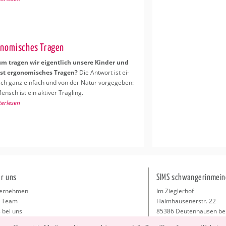
o­no­mi­sches Tra­gen
 tra­gen wir ei­gent­lich un­se­re Kin­der und
st er­go­no­mi­sches Tra­gen?
Die Ant­wort ist ei­
lich ganz ein­fach und von der Natur vor­ge­ge­ben:
nsch ist ein ak­ti­ver Trag­ling.
ter­le­sen
r uns
SIMS schwangerinmein
ernehmen
Im Zieglerhof
 Team
Haimhausenerstr. 22
 bei uns
85386 Deutenhausen be
sse
info@schwangerinmeiner