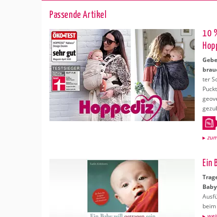
Pas­sen­de Ar­ti­kel
10 %
Hop­
Geben
brau
ter So
Puck­
ge­ov
ge­zu­
zum
Ein 
Tra­g
Baby-
Aus­f
beim 
wei­