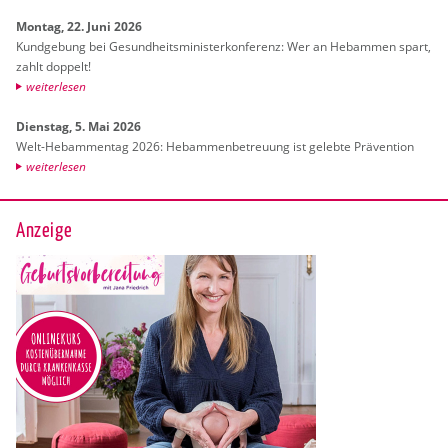
Mon­tag, 22. Juni 2026
Kund­ge­bung bei Ge­sund­heits­mi­nis­ter­kon­fe­renz: Wer an Heb­am­men spart,
zahlt dop­pelt!
wei­ter­le­sen
Diens­tag, 5. Mai 2026
Welt-Heb­am­men­tag 2026: Heb­am­men­be­treu­ung ist ge­leb­te Prä­ven­ti­on
wei­ter­le­sen
Anzeige