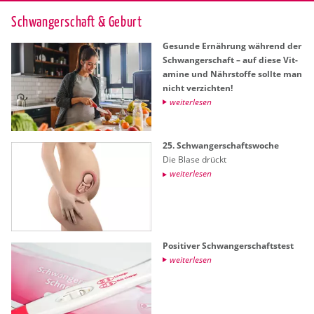
Schwan­ger­schaft & Ge­burt
Ge­sun­de Er­näh­rung wäh­rend der
Schwan­ger­schaft – auf diese Vit­
ami­ne und Nähr­stof­fe soll­te man
nicht ver­zich­ten!
wei­ter­le­sen
25. Schwan­ger­schafts­wo­che
Die Blase drückt
wei­ter­le­sen
Po­si­ti­ver Schwan­ger­schafts­test
wei­ter­le­sen