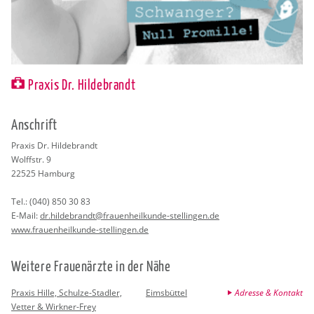
Praxis Dr. Hildebrandt
An­schrift
Pra­xis Dr. Hil­de­brandt
Wolffstr. 9
22525
Ham­burg
Tel.:
(040) 850 30 83
E-Mail:
dr.​hildebrandt@​fra​uenh​eilk​unde-​stellingen.​de
www.​fra​uenh​eilk​unde-​stellingen.​de
Wei­te­re Frau­en­ärz­te in der Nähe
Praxis Hille, Schulze-Stadler,
Eimsbüttel
Adresse & Kontakt
Vetter & Wirkner-Frey