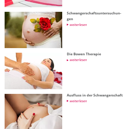
Schwan­ger­schafts­un­ter­su­chun­
gen
wei­ter­le­sen
Die Bowen The­ra­pie
wei­ter­le­sen
Aus­fluss in der Schwan­ger­schaft
wei­ter­le­sen