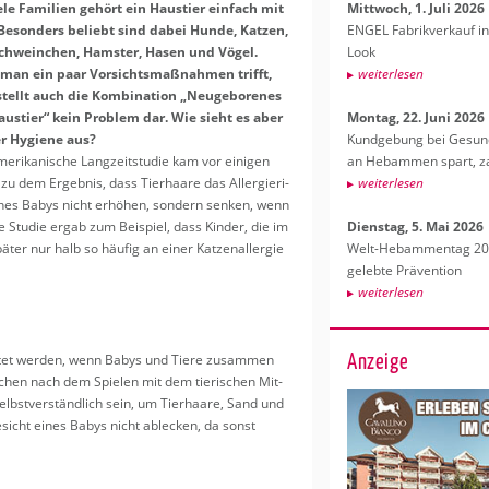
le Fa­mi­li­en ge­hört ein Haus­tier ein­fach mit
Mitt­woch, 1. Juli 2026
Vor­schu­le
Mut­ter­m
eit
Be­son­ders be­liebt sind dabei Hunde, Kat­zen,
ENGEL Fa­brik­ver­kauf in
Lern­in­hal­te
Glo­bu­li 
a
chwein­chen, Hams­ter, Hasen und Vögel.
Look
wei­ter­le­sen
wei­ter­l
an ein paar Vor­sichts­maß­nah­men trifft,
wei­ter­le­sen
tellt auch die Kom­bi­na­ti­on „Neu­ge­bo­re­nes
us­tier“ kein Pro­blem dar. Wie sieht es aber
Mon­tag, 22. Juni 2026
r Hy­gie­ne aus?
Kund­ge­bung bei Ge­sund­
e­ri­ka­ni­sche Lang­zeit­stu­die kam vor ei­ni­gen
an Heb­am­men spart, za
 zu dem Er­geb­nis, dass Tier­haa­re das All­er­gie­ri­
wei­ter­le­sen
ines Babys nicht er­hö­hen, son­dern sen­ken, wenn
ie Stu­die ergab zum Bei­spiel, dass Kin­der, die im
Diens­tag, 5. Mai 2026
ter nur halb so häu­fig an einer Kat­zen­all­er­gie
Welt-Heb­am­men­tag 202
ge­leb­te Prä­ven­ti­on
wei­ter­le­sen
Anzeige
ach­tet wer­den, wenn Babys und Tiere zu­sam­men
­schen nach dem Spie­len mit dem tie­ri­schen Mit­
elbst­ver­ständ­lich sein, um Tier­haa­re, Sand und
sicht eines Babys nicht ab­le­cken, da sonst