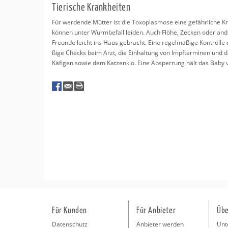
Tie­ri­sche Krank­hei­ten
Für wer­den­de Müt­ter ist die To­xo­plas­mo­se eine ge­fähr­li­che 
kön­nen unter Wurm­be­fall lei­den. Auch Flöhe, Ze­cken oder an­de­
Freun­de leicht ins Haus ge­bracht. Eine re­gel­mä­ßi­ge Kon­trol­le 
ßi­ge Checks beim Arzt, die Ein­hal­tung von Impf­ter­mi­nen und d
Kä­fi­gen sowie dem Kat­zen­klo. Eine Ab­sper­rung hält das Baby vo
Für Kunden
Für Anbieter
Übe
Datenschutz
Anbieter werden
Unt