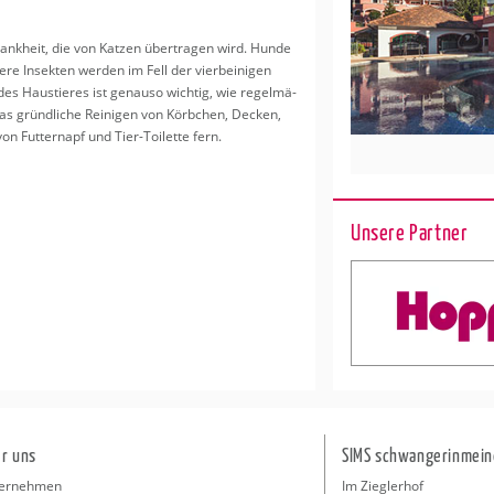
Krank­heit, die von Kat­zen über­tra­gen wird. Hunde
re In­sek­ten wer­den im Fell der vier­bei­ni­gen
des Haus­tie­res ist ge­nau­so wich­tig, wie re­gel­mä­
as gründ­li­che Rei­ni­gen von Körb­chen, De­cken,
n Fut­ter­napf und Tier-Toi­let­te fern.
Unsere Partner
r uns
SIMS schwangerinmein
ernehmen
Im Zieglerhof