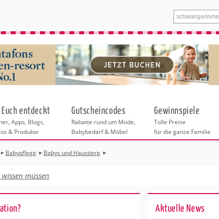
 Euch entdeckt
Gutscheincodes
Gewinnspiele
er, Apps, Blogs,
Rabatte rund um Mode,
Tolle Preise
eos & Produkte
Babybedarf & Möbel
für die ganze Familie
Babypflege
Babys und Haustiere
Bitte wählen Sie zuerst eine Stadt aus.
t wissen müssen
ost
Alle weiteren Angebote in dieser Rubrik
inder
beziehen sich auf die ausgewählte Stadt.
rwegs
ation?
Ak­tu­el­le News
Kindern