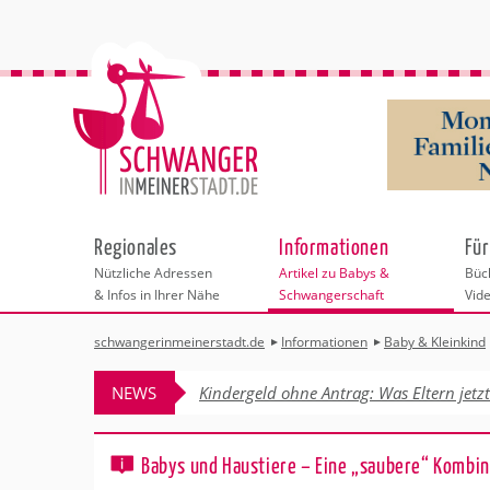
Regionales
Informationen
Für
Nützliche Adressen
Artikel zu Babys &
Büch
& Infos in Ihrer Nähe
Schwangerschaft
Vid
schwangerinmeinerstadt.de
Informationen
Baby & Kleinkind
Städteauswahl
Kinderwunsch
Stillen
Schreibabys
NEWS
Kindergeld ohne Antrag: Was Eltern jetz
Abstillen & Beik
Adressen
Schwangerschaft
Sicherheit für K
Sicherheit unte
Behördengänge &
Geburt
Babys und Haustiere – Eine „saubere“ Kombin
Ernährung bei 