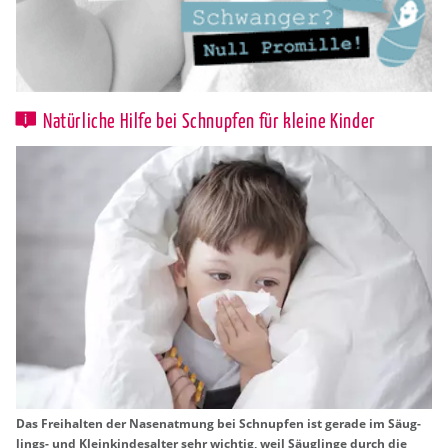
Natürliche Hilfe bei Schnupfen für kleine Kinder
Das Frei­hal­ten der Na­sen­at­mung bei Schnup­fen ist ge­ra­de im Säug­
lings- und Klein­kin­des­al­ter sehr wich­tig, weil Säug­lin­ge durch die