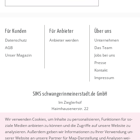
Für Kunden
Für Anbieter
Über uns
Datenschutz
Anbieter werden
Unternehmen
AGB
Das Team
Unser Magazin
Jobs bei uns
Presse
Kontakt
Impressum
SIMS schwangerinmeinerstadt.de GmbH
Im Zieglerhof
Haimhausenerstr. 22
85386 Deutenhausen bei München
Wir ver­wen­den Coo­kies, um In­hal­te zu per­so­na­li­sie­ren, Funk­tio­nen für so­
info@schwangerinmeinerstadt.de
zia­le Me­di­en an­bie­ten zu kön­nen und die Zu­grif­fe auf un­se­re Web­site zu
ana­ly­sie­ren. Au­ßer­dem geben wir In­for­ma­tio­nen zu Ihrer Ver­wen­dung un­
se­rer Web­site an un­se­re Part­ner für Map-Dar­stel­lung und Ana­ly­sen wei­