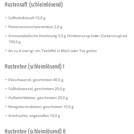
Hus­ten­saft (schleim­lö­send)
Sü­ßholz­dick­saft 10,0 g
Po­me­r­an­zen­scha­len­tink­tur 2,0 g
Am­mo­ni­aka­li­sche Anis­lö­sung 5,0 g Him­beer­si­rup (oder Zu­cker­si­rup) ad
100,0 g
bis zu 4-mal tgl. ein Tee­löf­fel in Milch oder Tee ge­löst
Hus­ten­tee (schleim­lö­send) I
Ei­bi­schwur­zel, ge­schnit­ten 40,0 g
Sü­ßholz­wur­zel, ge­schnit­ten 20,0 g
Huf­lat­tich­blät­ter, ge­schnit­ten 20,0 g
Kö­nigs­ker­zen­blü­ten, ge­schnit­ten 10,0 g
Anis­früch­te, an­ge­sto­ßen 10,0 g
Hus­ten­tee (schleim­lö­send) II