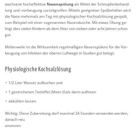
wach­se­ne hoch­ef­fek­ti­ve
Na­sen­spü­lung
als Mit­tel der Schnup­fen­be­hand­
lung und -vor­beu­gung zu­rück­grei­fen. Mit­tels ge­eig­ne­ter Spül­be­häl­ter wird
die Nase mehr­mals am Tag mit phy­sio­lo­gi­scher Koch­salz­lö­sung ge­spült,
zum Bei­spiel mit einer so­ge­nann­ten Na­sen­du­sche. Mit etwas Übung ge­
lingt dies vie­len Kin­dern ab dem Alter von sie­ben oder acht Jah­ren schon
gut.
Mitt­ler­wei­le ist die Wirk­sam­keit re­gel­mä­ßi­gen Na­sen­spü­lens für die Vor­
beu­gung von In­fek­ten der obe­ren Luft­we­ge in Stu­di­en gut be­legt.
Phy­sio­lo­gi­sche Koch­salz­lö­sung
1/2 Liter Was­ser auf­ko­chen und
1 ge­stri­che­nen Tee­löf­fel (Meer-)Salz darin auf­lö­sen
ab­küh­len las­sen
Wich­tig: Diese Zu­be­rei­tung darf ma­xi­mal 24 Stun­den ver­wen­det wer­den,
da­nach neu
an­set­zen.