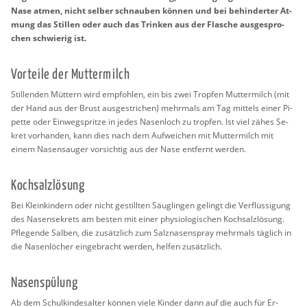
Nase atmen, nicht sel­ber schnau­ben kön­nen und bei be­hin­der­ter At­
mung das Stil­len oder auch das Trin­ken aus der Fla­sche aus­ge­spro­
chen schwie­rig ist.
Vor­tei­le der Mut­ter­milch
Stil­len­den Müt­tern wird emp­foh­len, ein bis zwei Trop­fen Mut­ter­milch (mit
der Hand aus der Brust aus­ge­stri­chen) mehr­mals am Tag mit­tels einer Pi­
pet­te oder Ein­weg­sprit­ze in jedes Na­sen­loch zu trop­fen. Ist viel zähes Se­
kret vor­han­den, kann dies nach dem Auf­wei­chen mit Mut­ter­milch mit
einem Na­sen­sau­ger vor­sich­tig aus der Nase ent­fernt wer­den.
Koch­salz­lö­sung
Bei Klein­kin­dern oder nicht ge­still­ten Säug­lin­gen ge­lingt die Ver­flüs­si­gung
des Na­sen­se­krets am bes­ten mit einer phy­sio­lo­gi­schen Koch­salz­lö­sung.
Pfle­gen­de Sal­ben, die zu­sätz­lich zum Salz­na­sen­spray mehr­mals täg­lich in
die Na­sen­lö­cher ein­ge­bracht wer­den, hel­fen zu­sätz­lich.
Na­sen­spü­lung
Ab dem Schul­kin­des­al­ter kön­nen viele Kin­der dann auf die auch für Er­