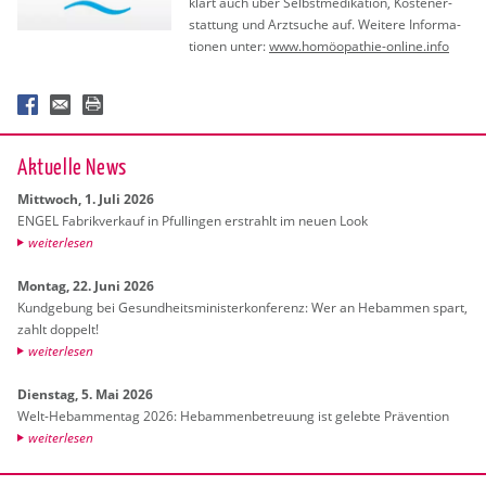
klärt auch über Selbst­me­di­ka­ti­on, Kos­ten­er­
stat­tung und Arzt­su­che auf. Wei­te­re In­for­ma­
tio­nen unter:
www.​homöo­pa­thie-on­line.info
Ak­tu­el­le News
Mitt­woch, 1. Juli 2026
ENGEL Fa­brik­ver­kauf in Pful­lin­gen er­strahlt im neuen Look
wei­ter­le­sen
Mon­tag, 22. Juni 2026
Kund­ge­bung bei Ge­sund­heits­mi­nis­ter­kon­fe­renz: Wer an Heb­am­men spart,
zahlt dop­pelt!
wei­ter­le­sen
Diens­tag, 5. Mai 2026
Welt-Heb­am­men­tag 2026: Heb­am­men­be­treu­ung ist ge­leb­te Prä­ven­ti­on
wei­ter­le­sen