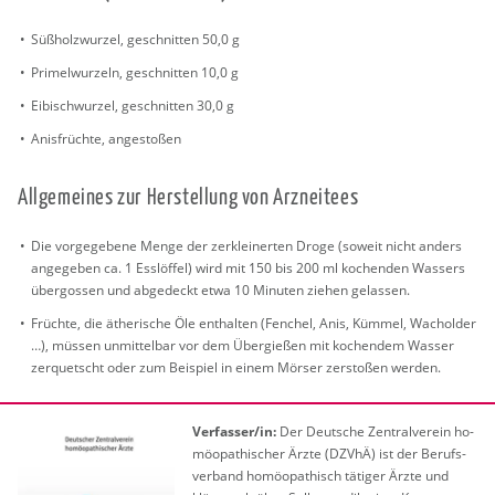
Sü­ßholz­wur­zel, ge­schnit­ten 50,0 g
Pri­mel­wur­zeln, ge­schnit­ten 10,0 g
Ei­bi­schwur­zel, ge­schnit­ten 30,0 g
Anis­früch­te, an­ge­sto­ßen
All­ge­mei­nes zur Her­stel­lung von Arz­nei­tees
Die vor­ge­ge­be­ne Menge der zer­klei­ner­ten Droge (so­weit nicht an­ders
an­ge­ge­ben ca. 1 Ess­löf­fel) wird mit 150 bis 200 ml ko­chen­den Was­sers
über­gos­sen und ab­ge­deckt etwa 10 Mi­nu­ten zie­hen ge­las­sen.
Früch­te, die äthe­ri­sche Öle ent­hal­ten (Fen­chel, Anis, Küm­mel, Wa­chol­der
…), müs­sen un­mit­tel­bar vor dem Über­gie­ßen mit ko­chen­dem Was­ser
zer­quetscht oder zum Bei­spiel in einem Mör­ser zer­sto­ßen wer­den.
Ver­fas­ser/in:
Der Deut­sche Zen­tral­ver­ein ho­
möo­pa­thi­scher Ärzte (DZVhÄ) ist der Be­rufs­
ver­band ho­möo­pa­thisch tä­ti­ger Ärzte und