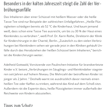
Be­son­ders in der kal­ten Jah­res­zeit steigt die Zahl der Ver­
brü­hungs­un­fäl­le
Das In­ha­lie­ren über einer Schüs­sel mit hei­ßem Was­ser oder die heiße
Tasse Tee sind nur Bei­spie­le der zahl­rei­chen Un­fall­ge­fah­ren. „Heiße Flüs­
sig­kei­ten schä­di­gen be­reits ab 52 °C die Kin­der­haut. Und kaum je­mand
weiß, dass schon eine Tasse Tee aus­reicht, um bis zu 30 % der Haut eines
Klein­kin­des zu ver­brü­hen “, weiß Prof. Dr. Karin Rothe, Di­rek­to­rin der Kli­nik
für Kin­der­chir­ur­gie in der Cha­ri­té, Ber­lin. „Zu­sätz­lich zu den vie­len Ver­brü­
hun­gen bei Klein­kin­dern sehen wir ge­ra­de jetzt in den Kli­ni­ken ge­häuft Un­
fäl­le durch das Her­ab­zie­hen der hei­ßen Schüs­sel beim In­ha­lie­ren,” be­rich­
tet die Kin­der­chir­ur­gin wei­ter.
Adel­heid Gott­wald, Vor­sit­zen­de von Pau­lin­chen-In­itia­ti­ve für brand­ver­letz­te
Kin­der e.V. be­tont „Ver­brü­hun­gen im Säug­lings- und Klein­kind­al­ter sta­gnie­
ren seit Jah­ren auf hohem Ni­veau. Die Mehr­zahl der be­trof­fe­nen Kin­der ist
jün­ger als 2 Jahre .” Des­halb warnt sie aus­drück­lich davor nie­mals einen
hei­ßen Tee oder Kaf­fee zu trin­ken, wäh­rend das Kind auf dem Schoß sitzt.
Au­ßer­dem rät die Ex­per­tin dazu, heiße Flüs­sig­kei­ten immer au­ßer­halb der
Reich­wei­te von Kin­dern ab­zu­stel­len.
Tipps zum Schutz