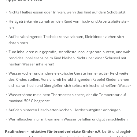
Nichts Hei­ßes essen oder trin­ken, wenn das Kind auf dem Schoß sitzt
Hei­ß­ge­trän­ke nie zu nah an den Rand von Tisch- und Ar­beits­plat­te stel­
len
Auf her­ab­hän­gen­de Tisch­de­cken ver­zich­ten, Klein­kin­der zie­hen sich
daran hoch
Zum In­ha­lie­ren nur ge­prüf­te, stand­fes­te In­ha­lier­ge­rä­te nut­zen, und wäh­
rend des In­ha­lie­rens beim Kind blei­ben. Nicht über einer Schüs­sel mit
hei­ßem Was­ser in­ha­lie­ren!
Was­ser­ko­cher und an­de­re elek­tri­sche Ge­rä­te immer außer Reich­wei­te
des Kin­des stel­len. Vor­sicht mit her­ab­hän­gen­den Ka­beln! Kin­der zie­hen
sich daran hoch und über­gie­ßen sich selbst mit ko­chend hei­ßem Was­ser
Was­ser­häh­ne mit einem Ther­mo­stat si­chern, der die Tem­pe­ra­tur auf
ma­xi­mal 50° C be­grenzt
Auf den hin­te­ren Herd­plat­ten ko­chen. Herd­schutz­git­ter an­brin­gen
Wärm­fla­schen nur mit war­mem Was­ser be­fül­len und gut ver­schlie­ßen
Pau­lin­chen – In­itia­ti­ve für brand­ver­letz­te Kin­der e.V.
berät und be­glei­