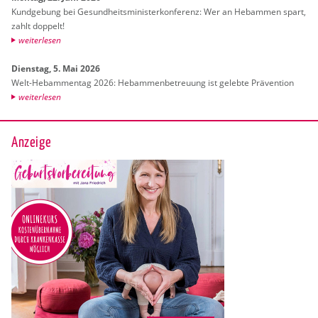
Kund­ge­bung bei Ge­sund­heits­mi­nis­ter­kon­fe­renz: Wer an Heb­am­men spart,
zahlt dop­pelt!
wei­ter­le­sen
Diens­tag, 5. Mai 2026
Welt-Heb­am­men­tag 2026: Heb­am­men­be­treu­ung ist ge­leb­te Prä­ven­ti­on
wei­ter­le­sen
Anzeige