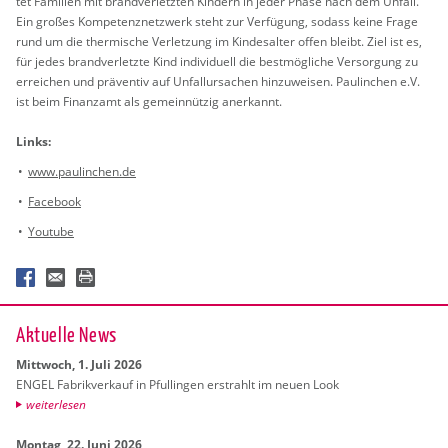
tet Fa­mi­li­en mit brand­ver­letz­ten Kin­dern in jeder Phase nach dem Un­fall.
Ein gro­ßes Kom­pe­tenz­netz­werk steht zur Ver­fü­gung, so­dass keine Frage
rund um die ther­mi­sche Ver­let­zung im Kin­des­al­ter offen bleibt. Ziel ist es,
für jedes brand­ver­letz­te Kind in­di­vi­du­ell die best­mög­li­che Ver­sor­gung zu
er­rei­chen und prä­ven­tiv auf Un­fall­ur­sa­chen hin­zu­wei­sen. Pau­lin­chen e.V.
ist beim Fi­nanz­amt als ge­mein­nüt­zig an­er­kannt.
Links:
www.​paulinchen.​de
Face­book
You­tube
Ak­tu­el­le News
Mitt­woch, 1. Juli 2026
ENGEL Fa­brik­ver­kauf in Pful­lin­gen er­strahlt im neuen Look
wei­ter­le­sen
Mon­tag, 22. Juni 2026