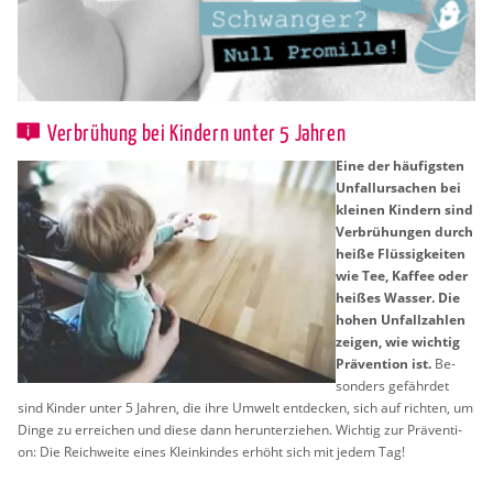
Verbrühung bei Kindern unter 5 Jahren
Eine der häu­figs­ten
Un­fall­ur­sa­chen bei
klei­nen Kin­dern sind
Ver­brü­hun­gen durch
heiße Flüs­sig­kei­ten
wie Tee, Kaf­fee oder
hei­ßes Was­ser. Die
hohen Un­fall­zah­len
zei­gen, wie wich­tig
Prä­ven­ti­on ist.
Be­
son­ders ge­fähr­det
sind Kin­der unter 5 Jah­ren, die ihre Um­welt ent­de­cken, sich auf rich­ten, um
Dinge zu er­rei­chen und diese dann her­un­ter­zie­hen. Wich­tig zur Prä­ven­ti­
on: Die Reich­wei­te eines Klein­kin­des er­höht sich mit jedem Tag!