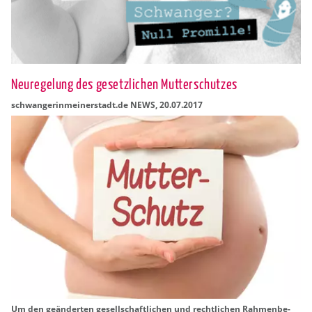
Neuregelung des gesetzlichen Mutterschutzes
schwan­ge­rin­mei­ner­stadt.de NEWS
,
20.07.2017
Um den ge­än­der­ten ge­sell­schaft­li­chen und recht­li­chen Rah­men­be­