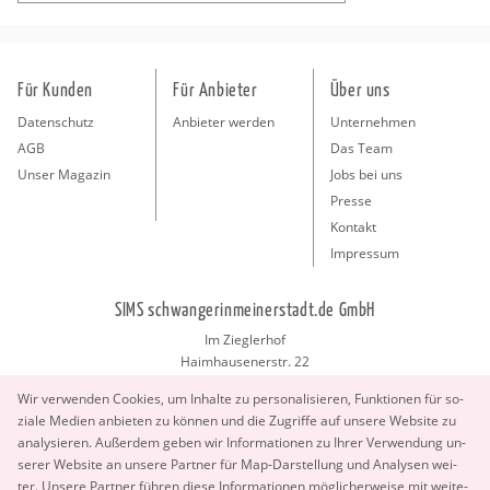
Für Kunden
Für Anbieter
Über uns
Datenschutz
Anbieter werden
Unternehmen
AGB
Das Team
Unser Magazin
Jobs bei uns
Presse
Kontakt
Impressum
SIMS schwangerinmeinerstadt.de GmbH
Im Zieglerhof
Haimhausenerstr. 22
85386 Deutenhausen bei München
Wir ver­wen­den Coo­kies, um In­hal­te zu per­so­na­li­sie­ren, Funk­tio­nen für so­
info@schwangerinmeinerstadt.de
zia­le Me­di­en an­bie­ten zu kön­nen und die Zu­grif­fe auf un­se­re Web­site zu
ana­ly­sie­ren. Au­ßer­dem geben wir In­for­ma­tio­nen zu Ihrer Ver­wen­dung un­
se­rer Web­site an un­se­re Part­ner für Map-Dar­stel­lung und Ana­ly­sen wei­
ter. Un­se­re Part­ner füh­ren diese In­for­ma­tio­nen mög­li­cher­wei­se mit wei­te­