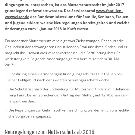
din­gun­gen zu ent­spre­chen, ist das Mut­ter­schutz­recht im Jahr 2017
grund­le­gend re­for­miert wor­den. Das Ser­vice­por­tal
www.​familien-​
wegweiser.​de
des Bun­des­mi­nis­te­ri­ums für Fa­mi­lie, Se­nio­ren, Frau­en
und Ju­gend er­klärt, wel­che Neu­re­ge­lun­gen be­reits gel­ten und wel­che
Än­de­run­gen zum 1. Ja­nu­ar 2018 in Kraft tre­ten.
Ein mo­der­ner Mut­ter­schutz ver­ei­nigt zwei Ziel­set­zun­gen: Er schützt die
Ge­sund­heit der schwan­ge­ren und stil­len­den Frau und ihres Kin­des und er­
mög­licht ihr – so­weit dies ver­ant­wort­bar ist – die Fort­füh­rung ihrer Er­
werbs­tä­tig­keit. Fol­gen­de Än­de­run­gen gel­ten be­reits seit dem 30. Mai
2017:
Ein­füh­rung eines vier­mo­na­ti­gen Kün­di­gungs­schut­zes für Frau­en bei
einer Fehl­ge­burt nach der zwölf­ten Schwan­ger­schafts­wo­che.
Die Schutz­frist nach der Ent­bin­dung für Müt­ter von Kin­dern mit Be­hin­de­
rung kann, bei ent­spre­chen­dem An­trag der Mut­ter, auf 12 Wo­chen ver­
län­gert wer­den.
Die Re­ge­lun­gen zur Ge­fahr­stoff­kenn­zeich­nung wer­den an uni­ons­recht­li­
che Vor­ga­ben an­ge­passt.
Neu­re­ge­lun­gen zum Mut­ter­schutz ab 2018