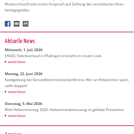
Mut­ter­schutz­fris­ten einen An­spruch auf Zah­lung des ver­ein­bar­ten Kran­
ken­ta­ge­gel­des.
Ak­tu­el­le News
Mitt­woch, 1. Juli 2026
ENGEL Fa­brik­ver­kauf in Pful­lin­gen er­strahlt im neuen Look
wei­ter­le­sen
Mon­tag, 22. Juni 2026
Kund­ge­bung bei Ge­sund­heits­mi­nis­ter­kon­fe­renz: Wer an Heb­am­men spart,
zahlt dop­pelt!
wei­ter­le­sen
Diens­tag, 5. Mai 2026
Welt-Heb­am­men­tag 2026: Heb­am­men­be­treu­ung ist ge­leb­te Prä­ven­ti­on
wei­ter­le­sen