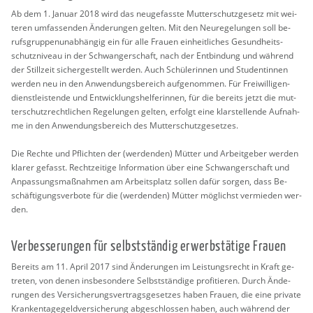
Ab dem 1. Ja­nu­ar 2018 wird das neu­ge­fass­te Mut­ter­schutz­ge­setz mit wei­
te­ren um­fas­sen­den Än­de­run­gen gel­ten. Mit den Neu­re­ge­lun­gen soll be­
rufs­grup­pen­un­ab­hän­gig ein für alle Frau­en ein­heit­li­ches Ge­sund­heits­
schutz­ni­veau in der Schwan­ger­schaft, nach der Ent­bin­dung und wäh­rend
der Still­zeit si­cher­ge­stellt wer­den. Auch Schü­le­rin­nen und Stu­den­tin­nen
wer­den neu in den An­wen­dungs­be­reich auf­ge­nom­men. Für Frei­wil­li­gen­
dienst­leis­ten­de und Ent­wick­lungs­hel­fe­rin­nen, für die be­reits jetzt die mut­
ter­schutz­recht­li­chen Re­ge­lun­gen gel­ten, er­folgt eine klar­stel­len­de Auf­nah­
me in den An­wen­dungs­be­reich des Mut­ter­schutz­ge­set­zes.
Die Rech­te und Pflich­ten der (wer­den­den) Müt­ter und Ar­beit­ge­ber wer­den
kla­rer ge­fasst. Recht­zei­ti­ge In­for­ma­ti­on über eine Schwan­ger­schaft und
An­pas­sungs­maß­nah­men am Ar­beits­platz sol­len dafür sor­gen, dass Be­
schäf­ti­gungs­ver­bo­te für die (wer­den­den) Müt­ter mög­lichst ver­mie­den wer­
den.
Ver­bes­se­run­gen für selbst­stän­dig er­werbs­tä­ti­ge Frau­en
Be­reits am 11. April 2017 sind Än­de­run­gen im Leis­tungs­recht in Kraft ge­
tre­ten, von denen ins­be­son­de­re Selbst­stän­di­ge pro­fi­tie­ren. Durch Än­de­
run­gen des Ver­si­che­rungs­ver­trags­ge­set­zes haben Frau­en, die eine pri­va­te
Kran­ken­ta­ge­geld­ver­si­che­rung ab­ge­schlos­sen haben, auch wäh­rend der