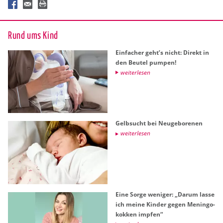
Rund ums Kind
Ein­fa­cher geht’s nicht: Di­rekt in
den Beu­tel pum­pen!
wei­ter­le­sen
Gelb­sucht bei Neu­ge­bo­re­nen
wei­ter­le­sen
Eine Sorge we­ni­ger: „Darum lasse
ich meine Kin­der gegen Me­nin­go­
kok­ken imp­fen“