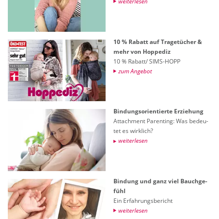
wei­ter­le­sen
10 % Ra­batt auf Tra­ge­tü­cher &
mehr von Hop­pe­diz
10 % Ra­batt/ SIMS-HOPP
zum An­ge­bot
Bin­dungs­ori­en­tier­te Er­zie­hung
At­tach­ment Par­en­ting: Was be­deu­
tet es wirk­lich?
wei­ter­le­sen
Bin­dung und ganz viel Bauch­ge­
fühl
Ein Er­fah­rungs­be­richt
wei­ter­le­sen