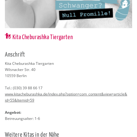
Kita Cheburashka Tiergarten
An­schrift
Kita Che­burash­ka Tier­gar­ten
Wils­na­cker Str. 40
10559
Ber­lin
Tel.:
(030) 39 88 66 17
www.​kit​ache​bura​shka.​de/​index.​php?​option=com_​content&​vie​w=art​icle&​
id=55&​Itemid=59
An­ge­bot:
Be­treu­ungs­al­ter: 1-6
Wei­te­re Kitas in der Nähe