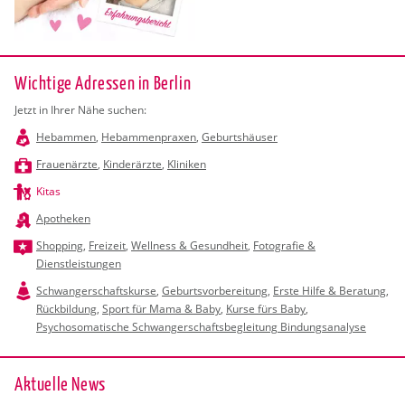
Wichtige Adressen in Berlin
Jetzt in Ihrer Nähe suchen:
Hebammen
,
Hebammenpraxen
,
Geburtshäuser
Frauenärzte
,
Kinderärzte
,
Kliniken
Kitas
Apotheken
Shopping
,
Freizeit
,
Wellness & Gesundheit
,
Fotografie &
Dienstleistungen
Schwangerschaftskurse
,
Geburtsvorbereitung
,
Erste Hilfe & Beratung
,
Rückbildung
,
Sport für Mama & Baby
,
Kurse fürs Baby
,
Psychosomatische Schwangerschaftsbegleitung Bindungsanalyse
Ak­tu­el­le News