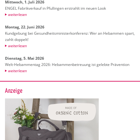
Mitt­woch, 1. Juli 2026
ENGEL Fa­brik­ver­kauf in Pful­lin­gen er­strahlt im neuen Look
wei­ter­le­sen
Mon­tag, 22. Juni 2026
Kund­ge­bung bei Ge­sund­heits­mi­nis­ter­kon­fe­renz: Wer an Heb­am­men spart,
zahlt dop­pelt!
wei­ter­le­sen
Diens­tag, 5. Mai 2026
Welt-Heb­am­men­tag 2026: Heb­am­men­be­treu­ung ist ge­leb­te Prä­ven­ti­on
wei­ter­le­sen
Anzeige