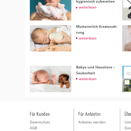
hy­gie­nisch zu­be­rei­ten
wei­ter­le­sen
Mut­ter­milch-Er­satz­nah­
rung
wei­ter­le­sen
Babys und Haus­tie­re –
Sau­ber­keit
wei­ter­le­sen
Für Kunden
Für Anbieter
Übe
Datenschutz
Anbieter werden
Unt
AGB
Das