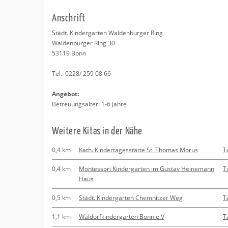
Erledigungen
Kitas
Psychosomatisc
An­schrift
Schwangerschaf
Apotheken
Beratung
Bindungsanalys
Städt. Kin­der­gar­ten Wal­den­bur­ger Ring
Wal­den­bur­ger Ring 30
Kurse
53119
Bonn
Tel.:
0228/ 259 08 66
Regionale Tipps
An­ge­bot:
Be­treu­ungs­al­ter: 1-6 Jahre
Wei­te­re Kitas in der Nähe
0,4 km
Kath. Kindertagesstätte St. Thomas Morus
T
0,4 km
Montessori Kindergarten im Gustav Heinemann
T
Haus
0,5 km
Städt. Kindergarten Chemnitzer Weg
T
1,1 km
Waldorfkindergarten Bonn e.V
T