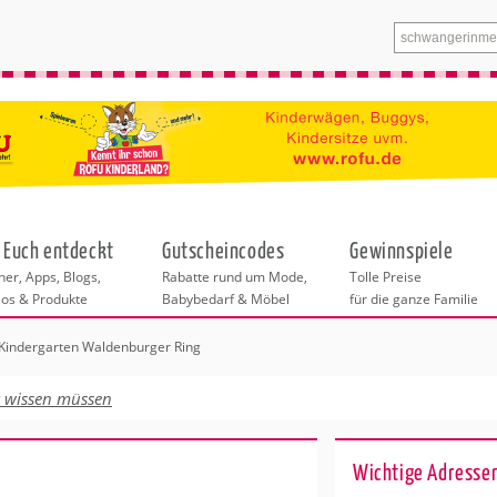
 Euch entdeckt
Gutscheincodes
Gewinnspiele
er, Apps, Blogs,
Rabatte rund um Mode,
Tolle Preise
eos & Produkte
Babybedarf & Möbel
für die ganze Familie
 Kindergarten Waldenburger Ring
tskurse
xen
ante Links
itung
t wissen müssen
entren Bonn
eratung
undheit
enstleistungen
 & Baby
Wichtige Adressen