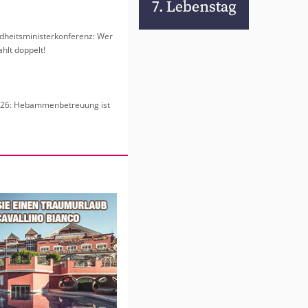
heits­mi­nis­ter­kon­fe­renz: Wer
hlt dop­pelt!
6: Heb­am­men­be­treu­ung ist