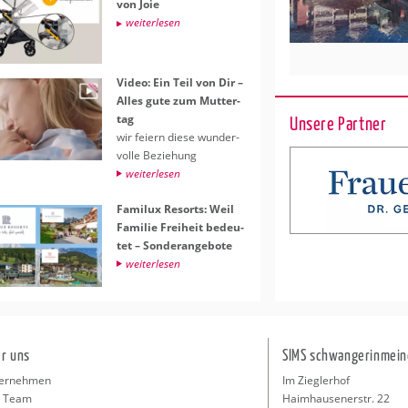
von Joie
wei­ter­le­sen
Video: Ein Teil von Dir –
Alles gute zum Mut­ter­
tag
Unsere Partner
wir fei­ern diese wun­der­
vol­le Be­zie­hung
wei­ter­le­sen
Fa­mi­lux Re­sorts: Weil
Fa­mi­lie Frei­heit be­deu­
tet – Son­der­an­ge­bo­te
wei­ter­le­sen
r uns
SIMS schwangerinmein
ernehmen
Im Zieglerhof
 Team
Haimhausenerstr. 22