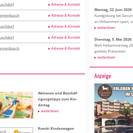
uschdorf
Adresse & Kontakt
Mon­tag, 22. Juni 2026
annenbusch
Adresse & Kontakt
Kund­ge­bung bei Ge­sund­
an Heb­am­men spart, za
uschdorf
Adresse & Kontakt
wei­ter­le­sen
uschdorf
Adresse & Kontakt
Diens­tag, 5. Mai 2026
Welt-Heb­am­men­tag 202
annenbusch
Adresse & Kontakt
ge­leb­te Prä­ven­ti­on
wei­ter­le­sen
Anzeige
Ak­tio­nen und Be­schäf­
ti­gungs­tipps zum Kin­
der­tag
wei­ter­le­sen
Kombi Kin­der­wa­gen