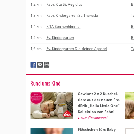
1,2 km
Kath. Kita St. Aegidius
B
1,3 km
Kath. Kindergarten St. Theresia
T
1,4 km
KITA Sternenhimmel
B
1,5 km
Ev. Kindergarten
B
1,6 km
Ev. Kindergarten Die kleinen Apostel
T
Rund ums Kind
Ge­winnt 2 x 2 Ku­schel­
tie­re aus der neuen Fre­
dE­rik „Hello Litt­le One“
Kol­lek­ti­on von Fehn!
zum Ge­winn­spiel
Fläsch­chen fürs Baby