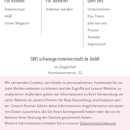
Für Kunden
Für Anbieter
Über uns
Datenschutz
Anbieter werden
Unternehmen
AGB
Das Team
Unser Magazin
Jobs bei uns
Presse
Kontakt
Impressum
SIMS schwangerinmeinerstadt.de GmbH
Im Zieglerhof
Haimhausenerstr. 22
85386 Deutenhausen bei München
Wir ver­wen­den Coo­kies, um In­hal­te zu per­so­na­li­sie­ren, Funk­tio­nen für so­
info@schwangerinmeinerstadt.de
zia­le Me­di­en an­bie­ten zu kön­nen und die Zu­grif­fe auf un­se­re Web­site zu
ana­ly­sie­ren. Au­ßer­dem geben wir In­for­ma­tio­nen zu Ihrer Ver­wen­dung un­
se­rer Web­site an un­se­re Part­ner für Map-Dar­stel­lung und Ana­ly­sen wei­
ter. Un­se­re Part­ner füh­ren diese In­for­ma­tio­nen mög­li­cher­wei­se mit wei­te­
ren Daten zu­sam­men, die Sie ihnen be­reit­ge­stellt haben oder die sie im
Rah­men Ihrer Nut­zung der Diens­te ge­sam­melt haben.
Copyright 2026 © SIMS schwangerinmeinerstadt.de GmbH.
Wei­te­re In­for­ma­tio­nen er­hal­ten Sie in un­se­rer
Da­ten­schut­z­er­klä­rung
.
All Rights Reserved.