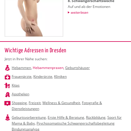
8. Schwan­ger­schafts­wo­che
Auf und ab der Emo­tio­nen
wei­ter­le­sen
Wichtige Adressen in Dresden
Jetzt in Ihrer Nähe suchen:
Hebammen
,
Hebammenpraxen
,
Geburtshäuser
Frauenärzte
,
Kinderärzte
,
Kliniken
Kitas
Apotheken
Shopping
,
Freizeit
,
Wellness & Gesundheit
,
Fotografie &
Dienstleistungen
Geburtsvorbereitung
,
Erste Hilfe & Beratung
,
Rückbildung
,
Sport für
Mama & Baby
,
Psychosomatische Schwangerschaftsbegleitung
Bindungsanalyse