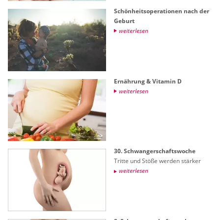
Schön­heits­ope­ra­tio­nen nach der
Ge­burt
wei­ter­le­sen
Er­näh­rung & Vit­amin D
wei­ter­le­sen
30. Schwan­ger­schafts­wo­che
Trit­te und Stöße wer­den stär­ker
wei­ter­le­sen