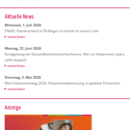
Ak­tu­el­le News
Mitt­woch, 1. Juli 2026
ENGEL Fa­brik­ver­kauf in Pful­lin­gen er­strahlt im neuen Look
wei­ter­le­sen
Mon­tag, 22. Juni 2026
Kund­ge­bung bei Ge­sund­heits­mi­nis­ter­kon­fe­renz: Wer an Heb­am­men spart,
zahlt dop­pelt!
wei­ter­le­sen
Diens­tag, 5. Mai 2026
Welt-Heb­am­men­tag 2026: Heb­am­men­be­treu­ung ist ge­leb­te Prä­ven­ti­on
wei­ter­le­sen
Anzeige