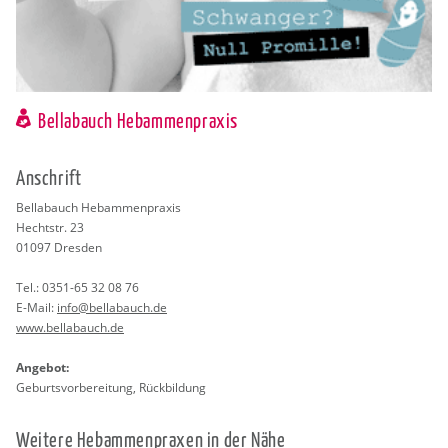
Bellabauch Hebammenpraxis
An­schrift
Bel­la­bauch Heb­am­men­pra­xis
Hechtstr. 23
01097
Dres­den
Tel.:
0351-65 32 08 76
E-Mail:
info@​bellabauch.​de
www.​bellabauch.​de
An­ge­bot:
Ge­burts­vor­be­rei­tung, Rück­bil­dung
Wei­te­re Heb­am­men­pra­xen in der Nähe