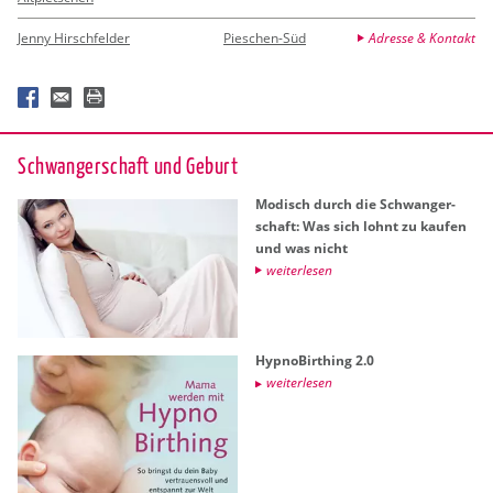
Jenny Hirschfelder
Pieschen-Süd
Adresse & Kontakt
Schwan­ger­schaft und Ge­burt
Mo­disch durch die Schwan­ger­
schaft: Was sich lohnt zu kau­fen
und was nicht
wei­ter­le­sen
Hyp­no­Bir­thing 2.0
wei­ter­le­sen