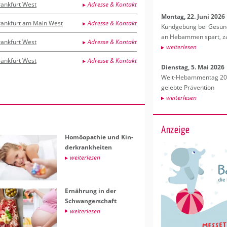
rankfurt West
Adresse & Kontakt
Mon­tag, 22. Juni 2026
rankfurt am Main West
Adresse & Kontakt
Kund­ge­bung bei Ge­sund­
an Heb­am­men spart, za
rankfurt West
Adresse & Kontakt
wei­ter­le­sen
rankfurt West
Adresse & Kontakt
Diens­tag, 5. Mai 2026
Welt-Heb­am­men­tag 202
ge­leb­te Prä­ven­ti­on
wei­ter­le­sen
Anzeige
Ho­möo­pa­thie und Kin­
der­krank­hei­ten
wei­ter­le­sen
Er­näh­rung in der
Schwan­ger­schaft
wei­ter­le­sen