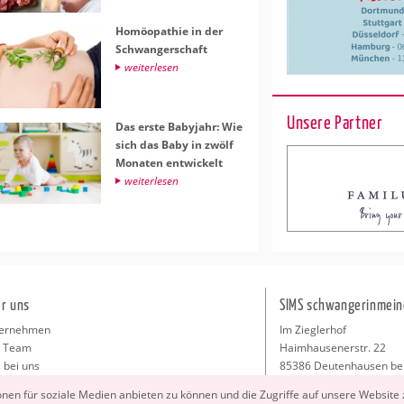
Ho­möo­pa­thie in der
Schwan­ger­schaft
wei­ter­le­sen
Unsere Partner
Das erste Ba­by­jahr: Wie
sich das Baby in zwölf
Mo­na­ten ent­wi­ckelt
wei­ter­le­sen
r uns
SIMS schwangerinmein
ernehmen
Im Zieglerhof
 Team
Haimhausenerstr. 22
 bei uns
85386 Deutenhausen be
sse
info@schwangerinmeiner
io­nen für so­zia­le Me­di­en an­bie­ten zu kön­nen und die Zu­grif­fe auf un­se­re Web­site
takt