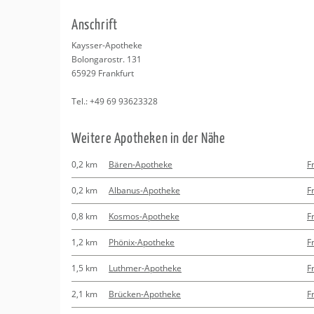
Erledigungen
Kitas
Psychosomatisc
An­schrift
Schwangerschaf
Apotheken
Beratung
Bindungsanalys
Kays­ser-Apo­the­ke
Bo­lon­ga­rostr. 131
Kurse
65929
Frank­furt
Tel.:
+49 69 93623328
Regionale Tipps
Wei­te­re Apo­the­ken in der Nähe
0,2 km
Bären-Apotheke
F
0,2 km
Albanus-Apotheke
F
0,8 km
Kosmos-Apotheke
F
1,2 km
Phönix-Apotheke
F
1,5 km
Luthmer-Apotheke
F
2,1 km
Brücken-Apotheke
F