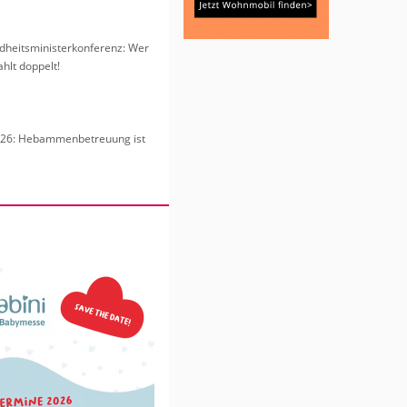
heits­mi­nis­ter­kon­fe­renz: Wer
hlt dop­pelt!
6: Heb­am­men­be­treu­ung ist