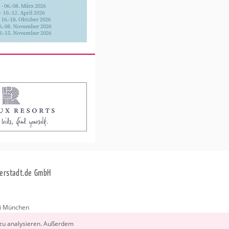
erstadt.de GmbH
i München
stadt.de
 zu ana­ly­sie­ren. Au­ßer­dem