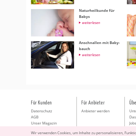
Na­tur­heil­kun­de für
Babys
wei­ter­le­sen
An­schnal­len mit Ba­by­
bauch
wei­ter­le­sen
Für Kunden
Für Anbieter
Übe
Datenschutz
Anbieter werden
Unt
AGB
Das
Unser Magazin
Jobs
Pre
Wir ver­wen­den Coo­kies, um In­hal­te zu per­so­na­li­sie­ren, Funk­t
Kon