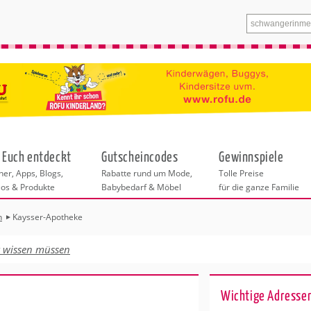
 Euch entdeckt
Gutscheincodes
Gewinnspiele
er, Apps, Blogs,
Rabatte rund um Mode,
Tolle Preise
eos & Produkte
Babybedarf & Möbel
für die ganze Familie
n
Kaysser-Apotheke
n
tskurse
xen
ante Links
itung
t wissen müssen
ntren Frankfurt
eratung
undheit
enstleistungen
 & Baby
ankfurt
Wichtige Adressen