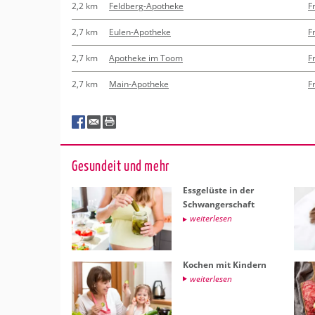
2,2 km
Feldberg-Apotheke
F
2,7 km
Eulen-Apotheke
F
2,7 km
Apotheke im Toom
F
2,7 km
Main-Apotheke
F
Ge­sund­eit und mehr
Ess­ge­lüs­te in der
Schwan­ger­schaft
wei­ter­le­sen
Ko­chen mit Kin­dern
wei­ter­le­sen