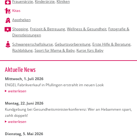
Frauenärzte
,
Kinderärzte
,
Kliniken
Kitas
Apotheken
Shopping
,
Freizeit & Betreuung
,
Wellness & Gesundheit
,
Fotografie &
Dienstleistungen
Schwangerschaftskurse
,
Geburtsvorbereitung
,
Erste Hilfe & Beratung
,
Rückbildung
,
Sport für Mama & Baby
,
Kurse fürs Baby
Ak­tu­el­le News
Mitt­woch, 1. Juli 2026
ENGEL Fa­brik­ver­kauf in Pful­lin­gen er­strahlt im neuen Look
wei­ter­le­sen
Mon­tag, 22. Juni 2026
Kund­ge­bung bei Ge­sund­heits­mi­nis­ter­kon­fe­renz: Wer an Heb­am­men spart,
zahlt dop­pelt!
wei­ter­le­sen
Diens­tag, 5. Mai 2026