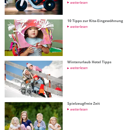
wei­ter­le­sen
10 Tipps zur Kita-Ein­ge­wöh­nung
wei­ter­le­sen
Win­ter­ur­laub Hotel Tipps
wei­ter­le­sen
Spiel­zeug­freie Zeit
wei­ter­le­sen