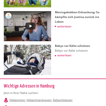
Me­nin­go­kok­ken-Er­kran­kung: So
kämpf­te sich Jus­ti­na zu­rück ins
Leben
wei­ter­le­sen
Babys vor Kälte schüt­zen
Babys vor Kälte schüt­zen
wei­ter­le­sen
Wichtige Adressen in Hamburg
Jetzt in Ihrer Nähe suchen:
Hebammen
,
Hebammenpraxen
,
Geburtshäuser