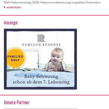
Welt-Heb­am­men­tag 2026: Heb­am­men­be­treu­ung ist ge­leb­te Prä­ven­ti­on
wei­ter­le­sen
Anzeige
Unsere Partner