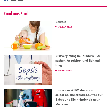
Rund ums Kind
Bei­kost
wei­ter­le­sen
Blut­ver­gif­tung bei Kin­dern – Ur­
sa­chen, An­zei­chen und Be­hand­
lung
wei­ter­le­sen
Das woom WOW, das erste
selbst-ba­lan­cie­ren­de Lauf­rad für
Babys und Klein­kin­der ab neun
Mo­na­ten