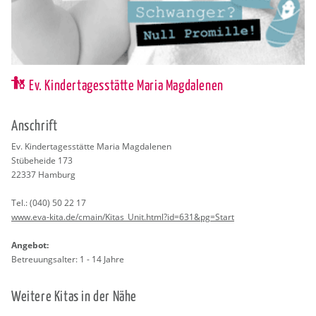
Ev. Kindertagesstätte Maria Magdalenen
An­schrift
Ev. Kin­der­ta­ges­stät­te Maria Mag­da­le­nen
Stübehei­de 173
22337
Ham­burg
Tel.:
(040) 50 22 17
www.​eva-​kita.​de/​cmain/​Kitas_​Unit.​html?​id=631&​pg=Start
An­ge­bot:
Be­treu­ungs­al­ter: 1 - 14 Jahre
Wei­te­re Kitas in der Nähe