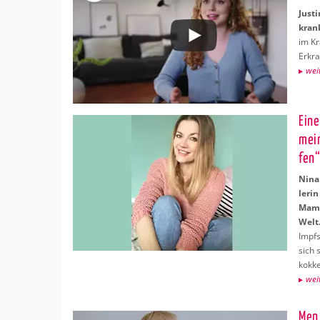
Jus­t
kran
im Kr
Er­kr
wei­
Eine
mein
fen
Nina 
le­ri
Mama.
Welt
Impf­
sich s
kok­ke
wei­
Me­n