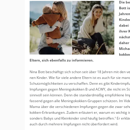
Erledigungen
Die be­
Kinder Gesundh
Baby & Kleinkind
Bott i
Erziehung & Kit
Jah­re
Beratung
Schlafen
Kin­de
Kurse
Spielen
dabei 
Kurse
Frühchen
ihrer K
Psychische Gesundheit für
nächs­
Babypflege
daher 
Regionale Tipps
Schwangere und Eltern
Tragen
Mi­cha­
kok­ke
Familie
El­tern, sich eben­falls zu in­for­mie­ren.
Nina Bott be­schäf­tigt sich schon seit über 18 Jah­ren mit den ve
nen Kin­der. Wie für viele an­de­re El­tern ist es auch für sie man
Schutz­mög­lich­kei­ten zu ver­schaf­fen. Denn es gibt Kin­derimp­fu
Imp­fun­gen gegen Me­nin­go­kok­ken B und ACWY, die nicht im Sta
sinn­voll sein kön­nen. Denn die stan­dard­mä­ßig emp­foh­le­ne I
fas­send gegen alle Me­nin­go­kok­ken-Grup­pen schüt­zen. Im Video 
Mama über die ver­schie­de­nen Imp­fun­gen gegen die zwar sehr se
kok­ken-Er­kran­kun­gen. Zudem er­läu­tert er, warum es wich­tig i
son­ders Babys und Klein­kin­der sind häu­fig be­trof­fen.¹ Er er­
auch durch meh­re­re Imp­fun­gen nicht über­for­dert wird.