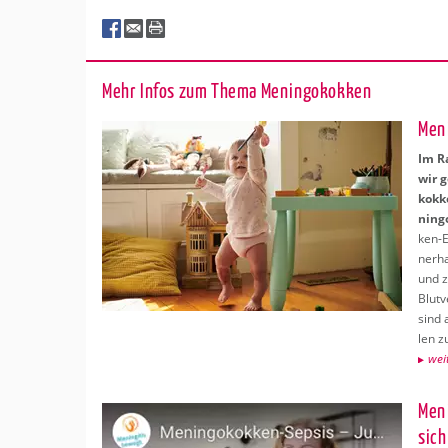
Mehr Infos zum Thema Me­nin­go­kok­ken
Me­n
Im R
wir g
kok­k
nin­g
ken-E
ner­ha
und z
Blut­v
sind a
len zu
wei­
Me­n
sich