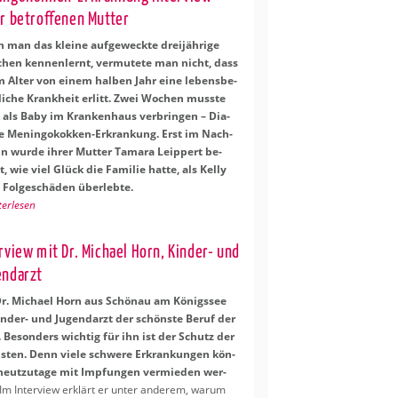
r be­trof­fe­nen Mut­ter
man das klei­ne auf­ge­weck­te drei­jäh­ri­ge
hen ken­nen­lernt, ver­mu­te­te man nicht, dass
m Alter von einem hal­ben Jahr eine le­bens­be­
li­che Krank­heit er­litt. Zwei Wo­chen muss­te
 als Baby im Kran­ken­haus ver­brin­gen – Dia­
e Me­nin­go­kok­ken-Er­kran­kung. Erst im Nach­
in wurde ihrer Mut­ter Ta­ma­ra Leip­pert be­
, wie viel Glück die Fa­mi­lie hatte, als Kelly
Fol­ge­schä­den über­leb­te.
ter­le­sen
er­view mit Dr. Mi­cha­el Horn, Kin­der- und
end­arzt
r. Mi­cha­el Horn aus Schön­au am Kö­nigs­see
in­der- und Ju­gend­arzt der schöns­te Beruf der
 Be­son­ders wich­tig für ihn ist der Schutz der
s­ten. Denn viele schwe­re Er­kran­kun­gen kön­
eut­zu­ta­ge mit Imp­fun­gen ver­mie­den wer­
Im In­ter­view er­klärt er unter an­de­rem, warum