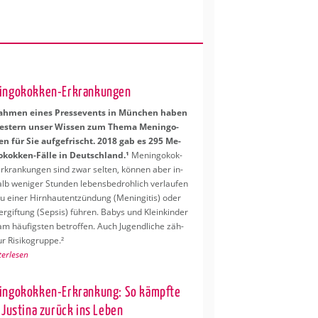
in­go­kok­ken-Er­kran­kun­gen
ah­men eines Pres­se­vents in Mün­chen haben
es­tern unser Wis­sen zum Thema Me­nin­go­
en für Sie auf­ge­frischt. 2018 gab es 295 Me­
o­kok­ken-Fälle in Deutsch­land.¹
Me­nin­go­kok­
r­kran­kun­gen sind zwar sel­ten, kön­nen aber in­
lb we­ni­ger Stun­den le­bens­be­droh­lich ver­lau­fen
u einer Hirn­haut­ent­zün­dung (Me­nin­gi­tis) oder
er­gif­tung (Sep­sis) füh­ren. Babys und Klein­kin­der
m häu­figs­ten be­trof­fen. Auch Ju­gend­li­che zäh­
r Ri­si­ko­grup­pe.²
ter­le­sen
in­go­kok­ken-Er­kran­kung: So kämpf­te
 Jus­ti­na zu­rück ins Leben