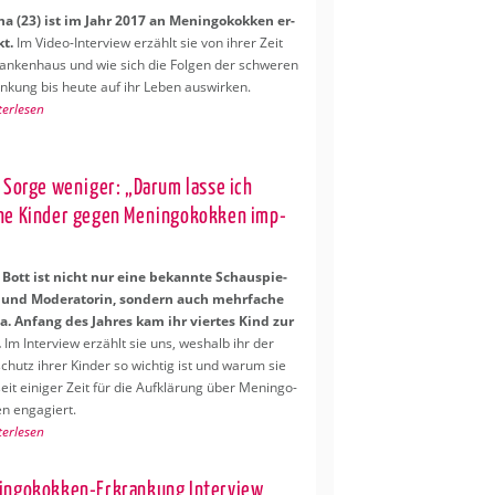
i­na (23) ist im Jahr 2017 an Me­nin­go­kok­ken er­
kt.
Im Video-In­ter­view er­zählt sie von ihrer Zeit
an­ken­haus und wie sich die Fol­gen der schwe­ren
an­kung bis heute auf ihr Leben aus­wir­ken.
ter­le­sen
 Sorge we­ni­ger: „Darum lasse ich
e Kin­der gegen Me­nin­go­kok­ken imp­
“
Bott ist nicht nur eine be­kann­te Schau­spie­
n und Mo­de­ra­to­rin, son­dern auch mehr­fa­che
 An­fang des Jah­res kam ihr vier­tes Kind zur
.
Im In­ter­view er­zählt sie uns, wes­halb ihr der
schutz ihrer Kin­der so wich­tig ist und warum sie
eit ei­ni­ger Zeit für die Auf­klä­rung über Me­nin­go­
n en­ga­giert.
ter­le­sen
in­go­kok­ken-Er­kran­kung In­ter­view