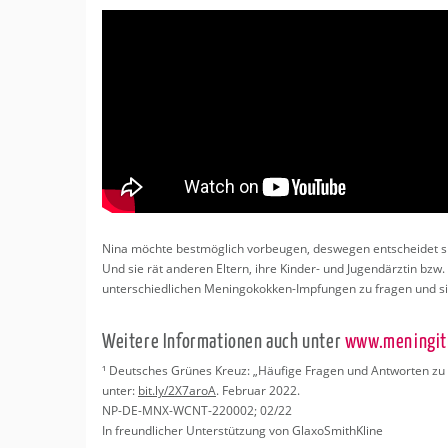
Nina möch­te best­mög­lich vor­beu­gen, des­we­gen ent­schei­det sie
Und sie rät an­de­ren El­tern, ihre Kin­der- und Ju­gend­ärz­tin bzw
un­ter­schied­li­chen Me­nin­go­kok­ken-Imp­fun­gen zu fra­gen und si
Wei­te­re In­for­ma­tio­nen auch unter
www.​meningiti
¹ Deut­sches Grü­nes Kreuz: „Häu­fi­ge Fra­gen und Ant­wor­ten zu M
unter:
bit.​ly/​2X7aroA
. Fe­bru­ar 2022.
NP-DE-MNX-WCNT-220002; 02/22
In freund­li­cher Un­ter­stüt­zung von Gla­xoS­mith­Kli­ne