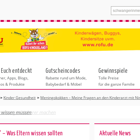
 Euch entdeckt
Gutscheincodes
Gewinnspiele
er, Apps, Blogs,
Rabatte rund um Mode,
Tolle Preise
eos & Produkte
Babybedarf & Möbel
für die ganze Familie
Kinder Gesundheit
Meningokokken – Meine Fragen an den Kinderarzt mit Ni
Bitte wählen Sie zuerst eine Stadt aus.
btreibungen sicherer machen
ost
Alle weiteren Angebote in dieser Rubrik
inder
beziehen sich auf die ausgewählte Stadt.
rwegs
“ – Was Eltern wissen sollten
Ak­tu­el­le News
Kindern