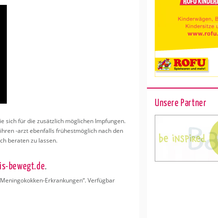
Unsere Partner
 sich für die zu­sätz­lich mög­li­chen Imp­fun­gen.
. ihren -arzt eben­falls frü­hest­mög­lich nach den
ch be­ra­ten zu las­sen.
s-​bewegt.​de
.
e­nin­go­kok­ken-Er­kran­kun­gen“. Ver­füg­bar