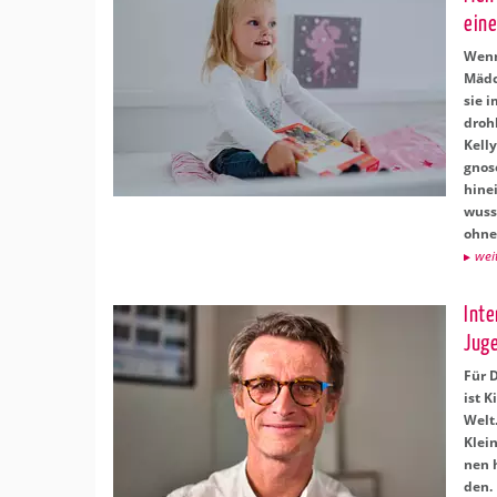
eine
Wenn 
Mäd­c
sie i
droh­
Kelly
gno­s
hin­e
wusst
ohne 
wei­
In­t
Ju­g
Für D
ist K
Welt.
Klein
nen h
den.