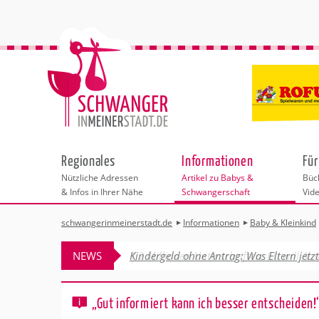
Regionales
Informationen
Für
Nützliche Adressen
Artikel zu Babys &
Büch
& Infos in Ihrer Nähe
Schwangerschaft
Vid
schwangerinmeinerstadt.de
Informationen
Baby & Kleinkind
Städteauswahl
Kinderwunsch
Stillen
Schreibabys
NEWS
1,2 Millionen Unterschriften: EU will A
Abstillen & Beik
Adressen
Schwangerschaft
Sicherheit für K
Sicherheit unte
Behördengänge &
Geburt
„Gut informiert kann ich besser entscheiden!
Ernährung bei 