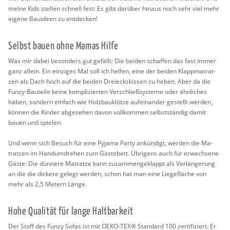
meine Kids stel­len schnell fest: Es gibt dar­über hin­aus noch sehr viel mehr
ei­ge­ne Bau­ide­en zu ent­de­cken!
Selbst bauen ohne Mamas Hilfe
Was mir dabei be­son­ders gut ge­fällt: Die bei­den schaf­fen das fast immer
ganz al­lein. Ein ein­zi­ges Mal soll ich hel­fen, eine der bei­den Klapp­ma­trat­
zen als Dach hoch auf die bei­den Drei­ecks­kis­sen zu heben. Aber da die
Funzy-Bau­tei­le keine kom­pli­zier­ten Ver­schließ­sys­te­me oder ähn­li­ches
haben, son­dern ein­fach wie Holz­bau­klöt­ze auf­ein­an­der ge­stellt wer­den,
kön­nen die Kin­der ab­ge­se­hen davon voll­kom­men selbst­stän­dig damit
bauen und spie­len.
Und wenn sich Be­such für eine Py­ja­ma Party an­kün­digt, wer­den die Ma­
trat­zen im Hand­um­dre­hen zum Gäs­te­bett. Üb­ri­gens auch für er­wach­se­ne
Gäste: Die dün­ne­re Ma­trat­ze kann zu­sam­men­ge­klappt als Ver­län­ge­rung
an die die di­cke­re ge­legt wer­den, schon hat man eine Lie­ge­flä­che von
mehr als 2,5 Me­tern Länge.
Hohe Qua­li­tät für lange Halt­bar­keit
Der Stoff des Funzy Sofas ist mit OEKO-TEX® Stan­dard 100 zer­ti­fi­ziert. Er