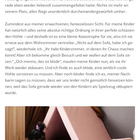
ra­de eben wie­der lie­be­voll zu­sam­men­ge­fal­tet hatte: Nichts ist mehr an
sei­nem Platz, alles fliegt un­or­dent­lich durch­ein­an­der­ge­wür­felt umher.
Zu­min­dest aus mei­ner er­wach­se­nen, fan­ta­sie­lo­sen Sicht. Für meine Kin­der
hat na­tür­lich alles seine ab­so­lut rich­ti­ge Ord­nung in ihrer per­fekt schüt­zen­
den Höhle – und des­halb ist es eine klei­ne Ka­ta­stro­phe für sie, also ich sie
er­neut aus dem Wohn­zim­mer ver­trei­be: „Nicht auf dem Sofa, habe ich ge­
sagt!“, wie­der­ho­le ich. „Ihr habt Kin­der­zim­mer, in denen ihr Chaos ma­chen
könnt! Aber ich be­kom­me gleich Be­such und wir wol­len auf dem Sofa sit­
zen.“ „Och menno, das ist blöde“, mau­len meine Kin­der nun, als sie ihr
Werk wie­der ab­bau­en. Und ich finde es auch blöde, eine wirk­lich coole
Höhle zer­stö­ren zu müs­sen. Aber noch blö­der finde ich es, mei­ner Nach­
ba­rin sagen zu müs­sen, dass wir uns lei­der nicht ge­müt­lich hin­set­zen kön­
nen, weil das Sofa ge­ra­de wie­der von den Kin­dern als Spiel­zeug ok­ku­piert
wurde.