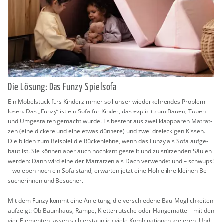
Die Lö­sung: Das Funzy Spiel­so­fa
Ein Mö­bel­stück fürs Kin­der­zim­mer soll unser wie­der­keh­ren­des Pro­blem
lösen: Das „Funzy“ ist ein Sofa für Kin­der, das ex­pli­zit zum Bauen, Toben
und Um­ge­stal­ten ge­macht wurde. Es be­steht aus zwei klapp­ba­ren Ma­trat­
zen (eine di­cke­re und eine etwas dün­ne­re) und zwei drei­ecki­gen Kis­sen.
Die bil­den zum Bei­spiel die Rü­cken­leh­ne, wenn das Funzy als Sofa auf­ge­
baut ist. Sie kön­nen aber auch hoch­kant ge­stellt und zu stüt­zen­den Säu­len
wer­den: Dann wird eine der Ma­trat­zen als Dach ver­wen­det und – schwups!
– wo eben noch ein Sofa stand, er­war­ten jetzt eine Höhle ihre klei­nen Be­
su­che­rin­nen und Be­su­cher.
Mit dem Funzy kommt eine An­lei­tung, die ver­schie­de­ne Bau-Mög­lich­kei­ten
auf­zeigt: Ob Baum­haus, Rampe, Klet­ter­rut­sche oder Hän­ge­mat­te – mit den
vier Ele­men­ten las­sen sich er­staun­lich viele Kom­bi­na­tio­nen kre­ieren. Und