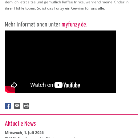
dem ich jetzt sitze und ge­müt­lich Kaf­fee trin­ke, wäh­rend meine Kin­der in
ihrer Höhle toben. So ist das Funzy ein Ge­winn für uns alle.
Mehr In­for­ma­tio­nen unter
my­fun­zy.de
.
Ak­tu­el­le News
Mitt­woch, 1. Juli 2026