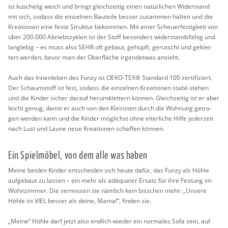
ist ku­sche­lig weich und bringt gleich­zei­tig einen na­tür­li­chen Wi­der­stand
mit sich, so­dass die ein­zel­nen Bau­tei­le bes­ser zu­sam­men hal­ten und die
Krea­tio­nen eine feste Struk­tur be­kom­men. Mit einer Scheu­er­fes­tig­keit von
über 200.000 Ab­riebs­zy­klen ist der Stoff be­son­ders wi­der­stands­fä­hig und
lang­le­big – es muss also SEHR oft ge­baut, ge­hüpft, ge­rutscht und ge­klet­
tert wer­den, bevor man der Ober­flä­che ir­gend­et­was an­sieht.
Auch das In­nen­le­ben des Funzy ist OEKO-TEX® Stan­dard 100 zer­ti­fi­ziert.
Der Schaum­stoff ist fest, so­dass die ein­zel­nen Krea­tio­nen sta­bil ste­hen
und die Kin­der si­cher dar­auf her­um­klet­tern kön­nen. Gleich­zei­tig ist er aber
leicht genug, damit er auch von den Kleins­ten durch die Woh­nung ge­tra­
gen wer­den kann und die Kin­der mög­lichst ohne el­ter­li­che Hilfe je­der­zeit
nach Lust und Laune neue Krea­tio­nen schaf­fen kön­nen.
Ein Spiel­mö­bel, von dem alle was haben
Meine bei­den Kin­der ent­schei­den sich heute dafür, das Funzy als Höhle
auf­ge­baut zu las­sen – ein mehr als ad­äqua­ter Er­satz für ihre Fes­tung im
Wohn­zim­mer. Die ver­mis­sen sie näm­lich kein biss­chen mehr: „Un­se­re
Höhle ist VIEL bes­ser als deine, Mama!“, fin­den sie.
„Meine“ Höhle darf jetzt also end­lich wie­der ein nor­ma­les Sofa sein, auf