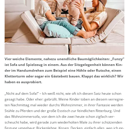
Vier wei­che Ele­men­te, na­he­zu un­end­li­che Bau­mög­lich­kei­ten: „Funzy“
ist Sofa und Spiel­zeug in einem. Aus der Sitz­ge­le­gen­heit kön­nen Kin­
der im Hand­um­dre­hen zum Bei­spiel eine Höhle oder Rut­sche, einen
Klet­ter­turm oder sogar ein Gäs­te­bett bauen. Klappt das wirk­lich? Wir
haben es aus­pro­biert.
„Nicht auf dem Sofa!“ – Ich weiß nicht, wie oft ich die­sen Satz heute schon
ge­sagt habe. Oder eher: ge­brüllt. Meine Kin­der toben an die­sem ver­reg­ne­
ten Nach­mit­tag mal wie­der durchs Wohn­zim­mer, in ihrer Fan­ta­sie wer­den
Stüh­le zu Pfer­den und der große Ess­tisch zur feind­li­chen Rit­ter­burg. Und
das Wohn­zim­mer­so­fa, von dem ich die zwei heute schon zig­fach ver­
scheucht habe, wird ge­ra­de zum wie­der­hol­ten Male zu ihrer schüt­zen­den
Fes­tung um­ge­baut: Rü­cken­leh­ne, Kis­sen, De­cken, ein­fach alles, was ich ge­