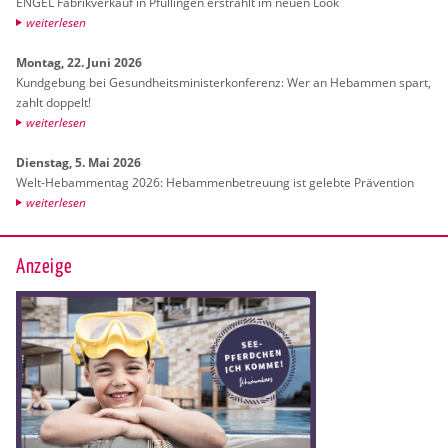
ENGEL Fa­brik­ver­kauf in Pful­lin­gen er­strahlt im neuen Look
wei­ter­le­sen
Mon­tag, 22. Juni 2026
Kund­ge­bung bei Ge­sund­heits­mi­nis­ter­kon­fe­renz: Wer an Heb­am­men spart,
zahlt dop­pelt!
wei­ter­le­sen
Diens­tag, 5. Mai 2026
Welt-Heb­am­men­tag 2026: Heb­am­men­be­treu­ung ist ge­leb­te Prä­ven­ti­on
wei­ter­le­sen
Anzeige