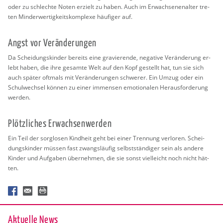
oder zu schlech­te Noten er­zielt zu haben. Auch im Er­wach­se­nen­al­ter tre­
ten Min­der­wer­tig­keits­kom­ple­xe häu­fi­ger auf.
Angst vor Ver­än­de­run­gen
Da Schei­dungs­kin­der be­reits eine gra­vie­ren­de, ne­ga­ti­ve Ver­än­de­rung er­
lebt haben, die ihre ge­sam­te Welt auf den Kopf ge­stellt hat, tun sie sich
auch spä­ter oft­mals mit Ver­än­de­run­gen schwe­rer. Ein Umzug oder ein
Schul­wech­sel kön­nen zu einer im­mensen emo­tio­na­len Her­aus­for­de­rung
wer­den.
Plötz­li­ches Er­wach­sen­wer­den
Ein Teil der sorg­lo­sen Kind­heit geht bei einer Tren­nung ver­lo­ren. Schei­
dungs­kin­der müs­sen fast zwangs­läu­fig selbst­stän­di­ger sein als an­de­re
Kin­der und Auf­ga­ben über­neh­men, die sie sonst viel­leicht noch nicht hät­
ten.
Ak­tu­el­le News