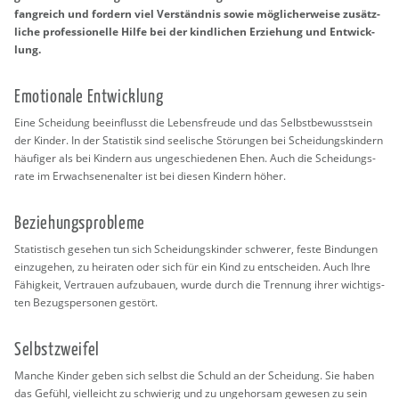
fang­reich und for­dern viel Ver­ständ­nis sowie mög­li­cher­wei­se zu­sätz­
li­che pro­fes­sio­nel­le Hilfe bei der kind­li­chen Er­zie­hung und Ent­wick­
lung.
Emo­tio­na­le Ent­wick­lung
Eine Schei­dung be­ein­flusst die Le­bens­freu­de und das Selbst­be­wusst­sein
der Kin­der. In der Sta­tis­tik sind see­li­sche Stö­run­gen bei Schei­dungs­kin­dern
häu­fi­ger als bei Kin­dern aus un­ge­schie­de­nen Ehen. Auch die Schei­dungs­
ra­te im Er­wach­se­nen­al­ter ist bei die­sen Kin­dern höher.
Be­zie­hungs­pro­ble­me
Sta­tis­tisch ge­se­hen tun sich Schei­dungs­kin­der schwe­rer, feste Bin­dun­gen
ein­zu­ge­hen, zu hei­ra­ten oder sich für ein Kind zu ent­schei­den. Auch Ihre
Fä­hig­keit, Ver­trau­en auf­zu­bau­en, wurde durch die Tren­nung ihrer wich­tigs­
ten Be­zugs­per­so­nen ge­stört.
Selbst­zwei­fel
Man­che Kin­der geben sich selbst die Schuld an der Schei­dung. Sie haben
das Ge­fühl, viel­leicht zu schwie­rig und zu un­ge­hor­sam ge­we­sen zu sein