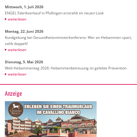
Mitt­woch, 1. Juli 2026
ENGEL Fa­brik­ver­kauf in Pful­lin­gen er­strahlt im neuen Look
wei­ter­le­sen
Mon­tag, 22. Juni 2026
Kund­ge­bung bei Ge­sund­heits­mi­nis­ter­kon­fe­renz: Wer an Heb­am­men spart,
zahlt dop­pelt!
wei­ter­le­sen
Diens­tag, 5. Mai 2026
Welt-Heb­am­men­tag 2026: Heb­am­men­be­treu­ung ist ge­leb­te Prä­ven­ti­on
wei­ter­le­sen
Anzeige