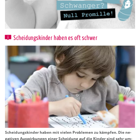
Scheidungskinder haben es oft schwer
Schei­dungs­kin­der haben mit vie­len Pro­ble­men zu kämp­fen. Die ne­
ga­ti­ven Aus­wir­kun­gen einer Schei­dung auf die Kin­der sind sehr um­