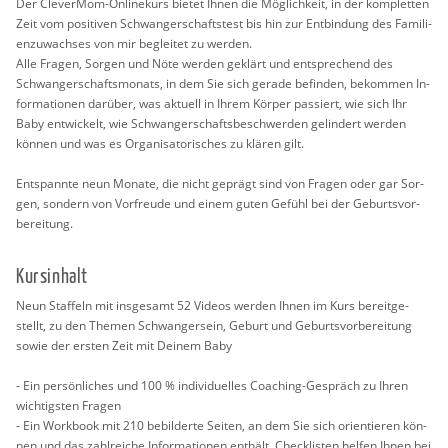
Der Cle­ver­Mom-On­line­kurs bie­tet Ihnen die Mög­lich­keit, in der kom­plet­ten
Zeit vom po­si­ti­ven Schwan­ger­schafts­test bis hin zur Ent­bin­dung des Fa­mi­li­
en­zu­wach­ses von mir be­glei­tet zu wer­den.
Alle Fra­gen, Sor­gen und Nöte wer­den ge­klärt und ent­spre­chend des
Schwan­ger­schafts­mo­nats, in dem Sie sich ge­ra­de be­fin­den, be­kom­men In­
for­ma­tio­nen dar­über, was ak­tu­ell in Ihrem Kör­per pas­siert, wie sich Ihr
Baby ent­wi­ckelt, wie Schwan­ger­schafts­be­schwer­den ge­lin­dert wer­den
kön­nen und was es Or­ga­ni­sa­to­ri­sches zu klä­ren gilt.
Ent­spann­te neun Mo­na­te, die nicht ge­prägt sind von Fra­gen oder gar Sor­
gen, son­dern von Vor­freu­de und einem guten Ge­fühl bei der Ge­burts­vor­
be­rei­tung.
Kurs­in­halt
Neun Staf­feln mit ins­ge­samt 52 Vi­de­os wer­den Ihnen im Kurs be­reit­ge­
stellt, zu den The­men Schwan­ger­sein, Ge­burt und Ge­burts­vor­be­rei­tung
sowie der ers­ten Zeit mit Dei­nem Baby
- Ein per­sön­li­ches und 100 % in­di­vi­du­el­les Coa­ching-Ge­spräch zu Ihren
wich­tigs­ten Fra­gen
- Ein Work­book mit 210 be­bil­der­te Sei­ten, an dem Sie sich ori­en­tie­ren kön­
nen und das zahl­rei­che In­for­ma­tio­nen ent­hält. Check­lis­ten hel­fen Ihnen bei