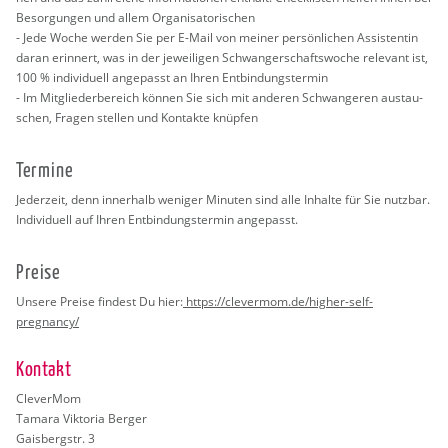
Be­sor­gun­gen und allem Or­ga­ni­sa­to­ri­schen
- Jede Woche wer­den Sie per E-Mail von mei­ner per­sön­li­chen As­sis­ten­tin
daran er­in­nert, was in der je­wei­li­gen Schwan­ger­schafts­wo­che re­le­vant ist,
100 % in­di­vi­du­ell an­ge­passt an Ihren Ent­bin­dungs­ter­min
- Im Mit­glie­der­be­reich kön­nen Sie sich mit an­de­ren Schwan­ge­ren aus­tau­
schen, Fra­gen stel­len und Kon­tak­te knüp­fen
Ter­mi­ne
Je­der­zeit, denn in­ner­halb we­ni­ger Mi­nu­ten sind alle In­hal­te für Sie nutz­bar.
In­di­vi­du­ell auf Ihren Ent­bin­dungs­ter­min an­ge­passt.
Prei­se
Un­se­re Prei­se fin­dest Du hier:
https://​clevermom.​de/​higher-​self-​
pregnancy/
Kon­takt
Cle­ver­Mom
Ta­ma­ra Vik­to­ria Ber­ger
Gais­berg­str. 3