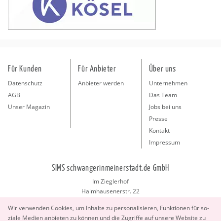
Für Kunden
Für Anbieter
Über uns
Datenschutz
Anbieter werden
Unternehmen
AGB
Das Team
Unser Magazin
Jobs bei uns
Presse
Kontakt
Impressum
SIMS schwangerinmeinerstadt.de GmbH
Im Zieglerhof
Haimhausenerstr. 22
85386 Deutenhausen bei München
Wir ver­wen­den Coo­kies, um In­hal­te zu per­so­na­li­sie­ren, Funk­tio­nen für so­
info@schwangerinmeinerstadt.de
zia­le Me­di­en an­bie­ten zu kön­nen und die Zu­grif­fe auf un­se­re Web­site zu