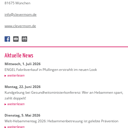
81675 Mün­chen
info@​clevermom.​de
www.​clevermom.​de
Ak­tu­el­le News
Mitt­woch, 1. Juli 2026
ENGEL Fa­brik­ver­kauf in Pful­lin­gen er­strahlt im neuen Look
wei­ter­le­sen
Mon­tag, 22. Juni 2026
Kund­ge­bung bei Ge­sund­heits­mi­nis­ter­kon­fe­renz: Wer an Heb­am­men spart,
zahlt dop­pelt!
wei­ter­le­sen
Diens­tag, 5. Mai 2026
Welt-Heb­am­men­tag 2026: Heb­am­men­be­treu­ung ist ge­leb­te Prä­ven­ti­on
wei­ter­le­sen