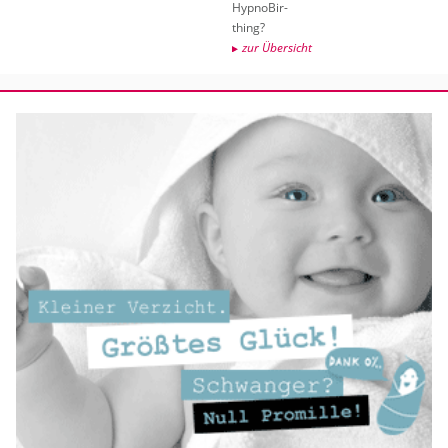
Hyp­no­Bir­
thing?
zur Über­sicht