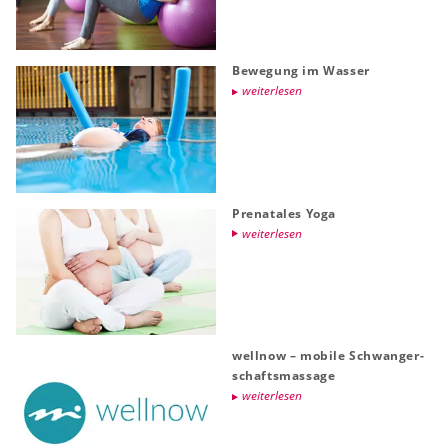
Be­we­gung im Was­ser
wei­ter­le­sen
Pre­na­ta­les Yoga
wei­ter­le­sen
well­now – mo­bi­le Schwan­ger­
schafts­mas­sa­ge
wei­ter­le­sen