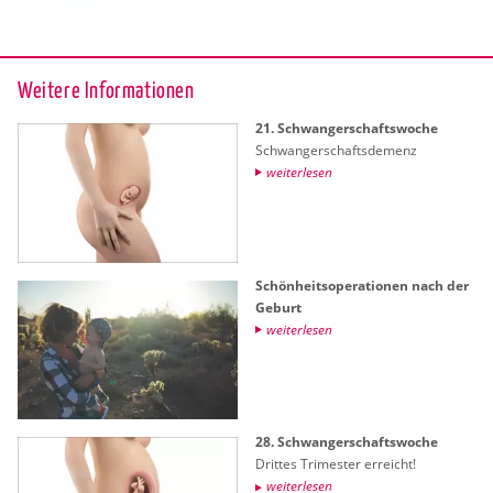
Wei­te­re In­for­ma­tio­nen
21. Schwan­ger­schafts­wo­che
Schwan­ger­schafts­de­menz
wei­ter­le­sen
Schön­heits­ope­ra­tio­nen nach der
Ge­burt
wei­ter­le­sen
28. Schwan­ger­schafts­wo­che
Drit­tes Tri­mes­ter er­reicht!
wei­ter­le­sen