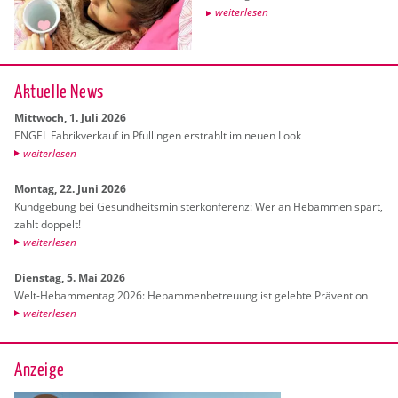
wei­ter­le­sen
Ak­tu­el­le News
Mitt­woch, 1. Juli 2026
ENGEL Fa­brik­ver­kauf in Pful­lin­gen er­strahlt im neuen Look
wei­ter­le­sen
Mon­tag, 22. Juni 2026
Kund­ge­bung bei Ge­sund­heits­mi­nis­ter­kon­fe­renz: Wer an Heb­am­men spart,
zahlt dop­pelt!
wei­ter­le­sen
Diens­tag, 5. Mai 2026
Welt-Heb­am­men­tag 2026: Heb­am­men­be­treu­ung ist ge­leb­te Prä­ven­ti­on
wei­ter­le­sen
Anzeige