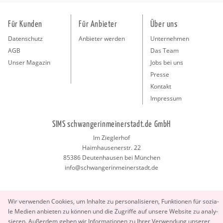
Für Kunden
Für Anbieter
Über uns
Datenschutz
Anbieter werden
Unternehmen
AGB
Das Team
Unser Magazin
Jobs bei uns
Presse
Kontakt
Impressum
SIMS schwangerinmeinerstadt.de GmbH
Im Zieglerhof
Haimhausenerstr. 22
85386 Deutenhausen bei München
info@schwangerinmeinerstadt.de
Wir ver­wen­den Coo­kies, um In­hal­te zu per­so­na­li­sie­ren, Funk­tio­nen für so­zia­
le Me­di­en an­bie­ten zu kön­nen und die Zu­grif­fe auf un­se­re Web­site zu ana­ly­
sie­ren. Au­ßer­dem geben wir In­for­ma­tio­nen zu Ihrer Ver­wen­dung un­se­rer