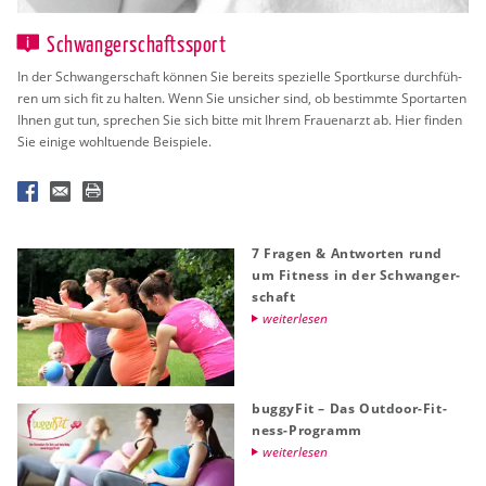
Schwangerschaftssport
In der Schwan­ger­schaft kön­nen Sie be­reits spe­zi­el­le Sport­kur­se durch­füh­
ren um sich fit zu hal­ten. Wenn Sie un­si­cher sind, ob be­stimm­te Sport­ar­ten
Ihnen gut tun, spre­chen Sie sich bitte mit Ihrem Frau­en­arzt ab. Hier fin­den
Sie ei­ni­ge wohl­tu­en­de Bei­spie­le.
7 Fra­gen & Ant­wor­ten rund
um Fit­ness in der Schwan­ger­
schaft
wei­ter­le­sen
bug­gy­Fit – Das Out­door-Fit­
ness-Pro­gramm
wei­ter­le­sen