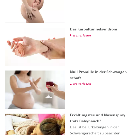
Das Kar­pal­tun­nel­syn­drom
wei­ter­le­sen
Null Pro­mil­le in der Schwan­ger­
schaft
wei­ter­le­sen
Er­käl­tungs­tee und Na­sen­spray
trotz Ba­by­bauch?
Das ist bei Er­käl­tun­gen in der
Schwan­ger­schaft zu be­ach­ten