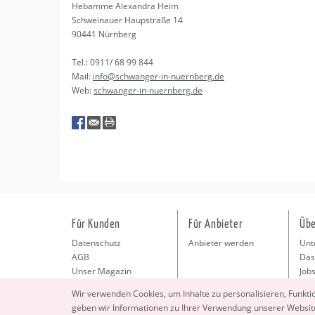
Heb­am­me Alex­an­dra Heim
Schweinau­er Haup­stra­ße 14
90441 Nürn­berg
Tel.: 0911/ 68 99 844
Mail:
info@​schwanger-​in-​nuernberg.​de
Web:
schwan­ger-in-nu­ern­berg.de
Für Kunden
Für Anbieter
Übe
Datenschutz
Anbieter werden
Unt
AGB
Das
Unser Magazin
Jobs
Pre
Wir ver­wen­den Coo­kies, um In­hal­te zu per­so­na­li­sie­ren, Funk­t
Kon
geben wir In­for­ma­tio­nen zu Ihrer Ver­wen­dung un­se­rer Web­site
Imp