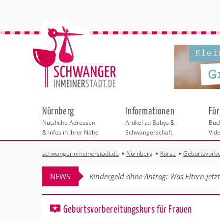
Nürnberg
Informationen
Für
Nützliche Adressen
Artikel zu Babys &
Büch
& Infos in Ihrer Nähe
Schwangerschaft
Vid
schwangerinmeinerstadt.de
Nürnberg
Kurse
Geburtsvorbe
Städteauswahl
Hebammen
Checklisten
Beratungsstelle
Schwangerschaf
Shopping
Hebammenpra
Infos & interess
Geburtsvorbere
Freizeit
NEWS
Kindergeld ohne Antrag: Was Eltern jetz
Geburtshäuser
Kinderwunschz
Erste Hilfe & B
Wellness & Ges
Adressen
Frauenärzte
Rückbildung
Kinderärzte
Sport für Mama
Behördengänge &
Geburtsvorbereitungskurs für Frauen
Kliniken
Kurse fürs Baby