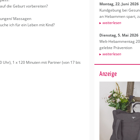
Mon­tag, 22. Juni 2026
auf die Ge­burt vor­be­rei­ten?
Kund­ge­bung bei Ge­sund­
an Heb­am­men spart, za
übun­gen/ Mas­sa­gen
wei­ter­le­sen
au­che ich für ein Leben mit Kind?
Diens­tag, 5. Mai 2026
Welt-Heb­am­men­tag 202
ge­leb­te Prä­ven­ti­on
wei­ter­le­sen
0 Uhr), 1 x 120 Mi­nu­ten mit Part­ner (von 17 bis
Anzeige