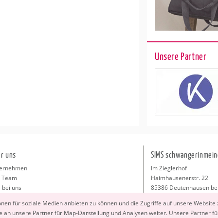
Unsere Partner
r uns
SIMS schwangerinmein
ernehmen
Im Zieglerhof
 Team
Haimhausenerstr. 22
 bei uns
85386 Deutenhausen be
sse
info@schwangerinmeiner
io­nen für so­zia­le Me­di­en an­bie­ten zu kön­nen und die Zu­grif­fe auf un­se­re Web­site
takt
 an un­se­re Part­ner für Map-Dar­stel­lung und Ana­ly­sen wei­ter. Un­se­re Part­ner füh
ressum