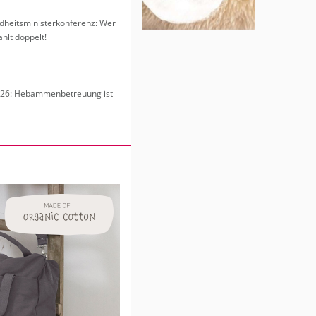
heits­mi­nis­ter­kon­fe­renz: Wer
hlt dop­pelt!
6: Heb­am­men­be­treu­ung ist