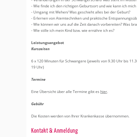
- Wie finde ich den rich­ti­gen Ge­burts­ort und wie kann ich mich 
- Um­gang mit Wehen/ Was ge­schieht alles bei der Ge­burt?
- Er­ler­nen von Atem­tech­ni­ken und prak­ti­sche Ent­span­nungs­
- Wie kön­nen wir uns auf die Zeit da­nach vor­be­rei­ten? Was br
- Wie stil­le ich mein Kind bzw. wie er­näh­re ich es?
Leis­tungs­an­ge­bot
Kurs­zei­ten
6 x 120 Mi­nu­ten für Schwan­ge­re (je­weils von 9.30 Uhr bis 11.3
19 Uhr)
Ter­mi­ne
Eine Über­sicht über alle Ter­mi­ne gibt es
hier
.
Ge­bühr
Die Kos­ten wer­den von Ihrer Kran­ken­kas­se über­nom­men.
Kon­takt & An­mel­dung