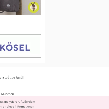
erstadt.de GmbH
i München
stadt.de
 zu ana­ly­sie­ren. Au­ßer­dem
­ren diese In­for­ma­tio­nen