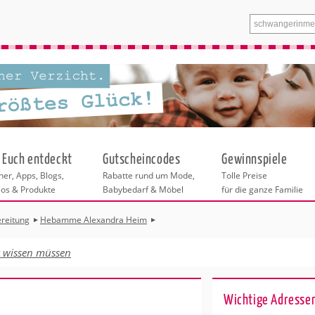
 Euch entdeckt
Gutscheincodes
Gewinnspiele
er, Apps, Blogs,
Rabatte rund um Mode,
Tolle Preise
eos & Produkte
Babybedarf & Möbel
für die ganze Familie
reitung
Hebamme Alexandra Heim
n
tskurse
xen
ante Links
itung
t wissen müssen
entren Nürnberg
eratung
undheit
 & Baby
Wichtige Adressen