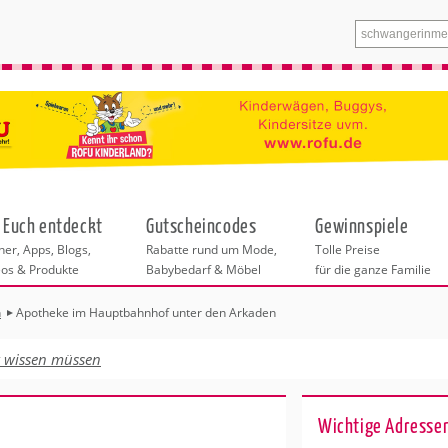
 Euch entdeckt
Gutscheincodes
Gewinnspiele
er, Apps, Blogs,
Rabatte rund um Mode,
Tolle Preise
eos & Produkte
Babybedarf & Möbel
für die ganze Familie
n
Apotheke im Hauptbahnhof unter den Arkaden
n
tskurse
xen
ante Links
itung
t wissen müssen
ntren Berlin
eratung
undheit
enstleistungen
 & Baby
Wichtige Adressen