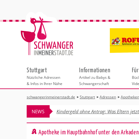
Stuttgart
Informationen
Für
Nützliche Adressen
Artikel zu Babys &
Büch
& Infos in Ihrer Nähe
Schwangerschaft
Vid
schwangerinmeinerstadt.de
Stuttgart
Adressen
Apotheke
Städteauswahl
Hebammen
Checklisten
Beratungsstelle
Schwangerschaf
Shopping
Hebammenpra
Infos & interess
Geburtsvorbere
Freizeit
NEWS
Kindergeld ohne Antrag: Was Eltern jetz
Geburtshäuser
Kinderwunschze
Erste Hilfe & B
Wellness & Ges
Adressen
Frauenärzte
Rückbildung
Fotografie & Di
Kinderärzte
Sport für Mama
Behördengänge &
Apotheke im Hauptbahnhof unter den Arkaden
Kliniken
Kurse fürs Baby