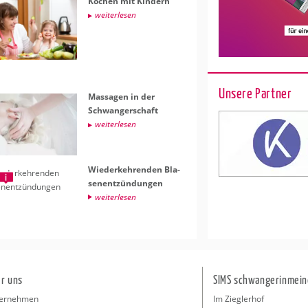
Ko­chen mit Kin­dern
wei­ter­le­sen
Unsere Partner
Mas­sa­gen in der
Schwan­ger­schaft
wei­ter­le­sen
Wie­der­keh­ren­den Bla­
sen­ent­zün­dun­gen
wei­ter­le­sen
r uns
SIMS schwangerinmein
ernehmen
Im Zieglerhof