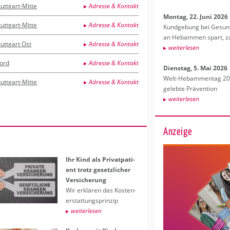
tuttgart-Mitte
Adresse & Kontakt
Mon­tag, 22. Juni 2026
tuttgart-Mitte
Adresse & Kontakt
Kund­ge­bung bei Ge­sund­
an Heb­am­men spart, za
tuttgart Ost
Adresse & Kontakt
wei­ter­le­sen
ord
Adresse & Kontakt
Diens­tag, 5. Mai 2026
Welt-Heb­am­men­tag 202
tuttgart-Mitte
Adresse & Kontakt
ge­leb­te Prä­ven­ti­on
wei­ter­le­sen
Anzeige
Ihr Kind als Pri­vat­pa­ti­
ent trotz ge­setz­li­cher
Ver­si­che­rung
Wir er­klä­ren das Kos­ten­
er­stat­tungs­prin­zip
wei­ter­le­sen