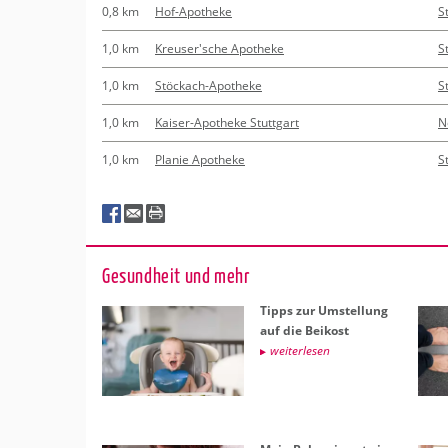
0,8 km
Hof-Apotheke
S
1,0 km
Kreuser'sche Apotheke
S
1,0 km
Stöckach-Apotheke
S
1,0 km
Kaiser-Apotheke Stuttgart
N
1,0 km
Planie Apotheke
S
Ge­sund­heit und mehr
Tipps zur Um­stel­lung
auf die Bei­kost
wei­ter­le­sen