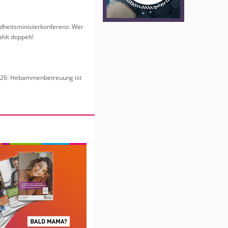
heits­mi­nis­ter­kon­fe­renz: Wer
hlt dop­pelt!
6: Heb­am­men­be­treu­ung ist