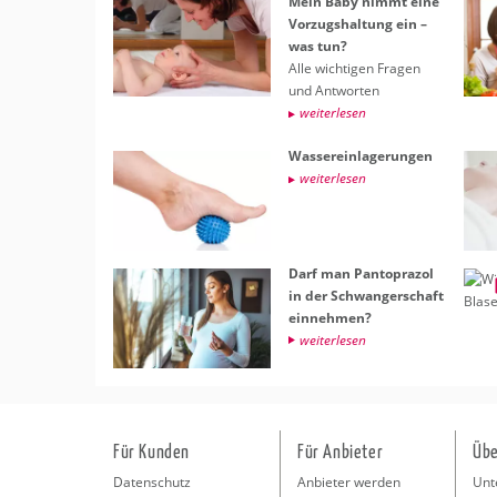
Mein Baby nimmt eine
Vor­zugs­hal­tung ein –
was tun?
Alle wich­ti­gen Fra­gen
und Ant­wor­ten
wei­ter­le­sen
Was­ser­ein­la­ge­run­gen
wei­ter­le­sen
Darf man Pan­to­pra­zol
in der Schwan­ger­schaft
ein­neh­men?
wei­ter­le­sen
Für Kunden
Für Anbieter
Übe
Datenschutz
Anbieter werden
Unt