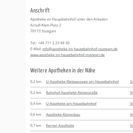
Erledigungen
Kitas
Psychosomatisc
An­schrift
Schwangerschaf
Apotheken
Beratung
Bindungsanalys
Apo­the­ke im Haupt­bahn­hof unter den Ar­ka­den
Ar­nulf-Klett-Platz 2
Kurse
70173
Stutt­gart
Tel.:
+49 711 2 23 94 30
Regionale Tipps
E-Mail:
info@​apotheke-​im-​hau​ptba​hnho​f-​stuttgart.​de
www.​apotheke-​im-​hau​ptba​hnho​f-​stuttgart.​de
Wei­te­re Apo­the­ken in der Nähe
0,2 km
U-Apotheke Klettpassage am Hauptbahnhof
S
0,2 km
Bahnhof-Apotheke Königstraße
S
0,4 km
U-Apotheke am Hauptbahnhof
S
0,6 km
Apotheke-Königsbau
S
0,7 km
Kerner-Apotheke
S