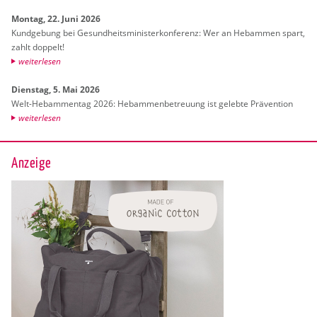
Mon­tag, 22. Juni 2026
Kund­ge­bung bei Ge­sund­heits­mi­nis­ter­kon­fe­renz: Wer an Heb­am­men spart,
zahlt dop­pelt!
wei­ter­le­sen
Diens­tag, 5. Mai 2026
Welt-Heb­am­men­tag 2026: Heb­am­men­be­treu­ung ist ge­leb­te Prä­ven­ti­on
wei­ter­le­sen
Anzeige