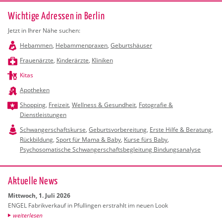
Wichtige Adressen in Berlin
Jetzt in Ihrer Nähe suchen:
Hebammen
,
Hebammenpraxen
,
Geburtshäuser
Frauenärzte
,
Kinderärzte
,
Kliniken
Kitas
Apotheken
Shopping
,
Freizeit
,
Wellness & Gesundheit
,
Fotografie &
Dienstleistungen
Schwangerschaftskurse
,
Geburtsvorbereitung
,
Erste Hilfe & Beratung
,
Rückbildung
,
Sport für Mama & Baby
,
Kurse fürs Baby
,
Psychosomatische Schwangerschaftsbegleitung Bindungsanalyse
Ak­tu­el­le News
Mitt­woch, 1. Juli 2026
ENGEL Fa­brik­ver­kauf in Pful­lin­gen er­strahlt im neuen Look
wei­ter­le­sen