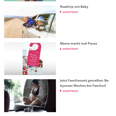
Roadt­rip mit Baby
wei­ter­le­sen
Mama macht mal Pause
wei­ter­le­sen
Jetzt Fa­mi­li­en­zeit ge­nie­ßen: Ba­
by­moon Wo­chen bei Fa­mi­lux!
wei­ter­le­sen