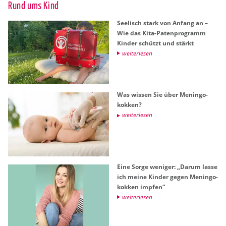
Rund ums Kind
See­lisch stark von An­fang an –
Wie das Kita-Pa­ten­pro­gramm
Kin­der schützt und stärkt
wei­ter­le­sen
Was wis­sen Sie über Me­nin­go­
kok­ken?
wei­ter­le­sen
Eine Sorge we­ni­ger: „Darum lasse
ich meine Kin­der gegen Me­nin­go­
kok­ken imp­fen“
wei­ter­le­sen