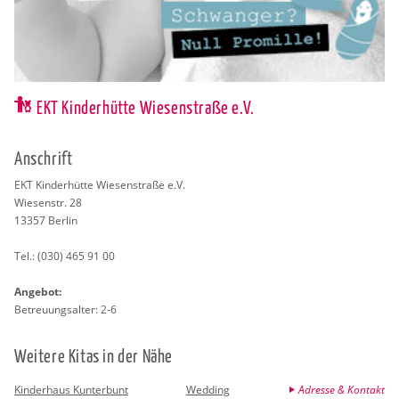
EKT Kinderhütte Wiesenstraße e.V.
An­schrift
EKT Kin­der­hüt­te Wie­sen­stra­ße e.V.
Wie­sen­str. 28
13357
Ber­lin
Tel.:
(030) 465 91 00
An­ge­bot:
Be­treu­ungs­al­ter: 2-6
Wei­te­re Kitas in der Nähe
Kinderhaus Kunterbunt
Wedding
Adresse & Kontakt