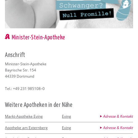
Minister-Stein-Apotheke
An­schrift
Mi­nis­ter-Stein-Apo­the­ke
Bay­ri­sche Str. 154
44339
Dort­mund
Tel.:
+49 231 985108–0
Wei­te­re Apo­the­ken in der Nähe
Markt-Apotheke Eving
Eving
Adresse & Kontakt
Apotheke am Externberg
Eving
Adresse & Kontakt