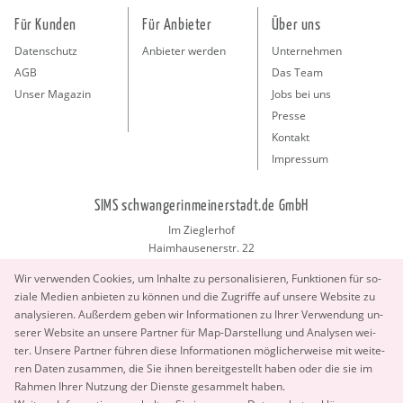
Für Kunden
Für Anbieter
Über uns
Datenschutz
Anbieter werden
Unternehmen
AGB
Das Team
Unser Magazin
Jobs bei uns
Presse
Kontakt
Impressum
SIMS schwangerinmeinerstadt.de GmbH
Im Zieglerhof
Haimhausenerstr. 22
85386 Deutenhausen bei München
Wir ver­wen­den Coo­kies, um In­hal­te zu per­so­na­li­sie­ren, Funk­tio­nen für so­
info@schwangerinmeinerstadt.de
zia­le Me­di­en an­bie­ten zu kön­nen und die Zu­grif­fe auf un­se­re Web­site zu
ana­ly­sie­ren. Au­ßer­dem geben wir In­for­ma­tio­nen zu Ihrer Ver­wen­dung un­
se­rer Web­site an un­se­re Part­ner für Map-Dar­stel­lung und Ana­ly­sen wei­
ter. Un­se­re Part­ner füh­ren diese In­for­ma­tio­nen mög­li­cher­wei­se mit wei­te­
ren Daten zu­sam­men, die Sie ihnen be­reit­ge­stellt haben oder die sie im
Rah­men Ihrer Nut­zung der Diens­te ge­sam­melt haben.