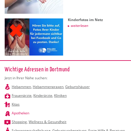
Kin­der­fo­tos im Netz
wei­ter­le­sen
Wichtige Adressen in Dortmund
Jetzt in Ihrer Nähe suchen:
Hebammen
,
Hebammenpraxen
,
Geburtshäuser
Frauenärzte
,
Kinderärzte
,
Kliniken
Kitas
Apotheken
Shopping
,
Wellness & Gesundheit
Schwangerschaftskurse
,
Geburtsvorbereitung
,
Erste Hilfe & Beratung
,