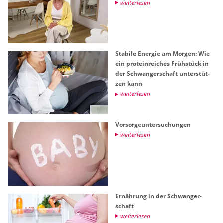
wei­ter­le­sen
Sta­bi­le En­er­gie am Mor­gen: Wie
ein pro­te­in­rei­ches Früh­stück in
der Schwan­ger­schaft un­ter­stüt­
zen kann
wei­ter­le­sen
Vor­sor­ge­un­ter­su­chun­gen
wei­ter­le­sen
Er­näh­rung in der Schwan­ger­
schaft
wei­ter­le­sen