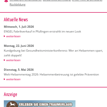
Rückbildung
Ak­tu­el­le News
Mitt­woch, 1. Juli 2026
ENGEL Fa­brik­ver­kauf in Pful­lin­gen er­strahlt im neuen Look
wei­ter­le­sen
Mon­tag, 22. Juni 2026
Kund­ge­bung bei Ge­sund­heits­mi­nis­ter­kon­fe­renz: Wer an Heb­am­men spart,
zahlt dop­pelt!
wei­ter­le­sen
Diens­tag, 5. Mai 2026
Welt-Heb­am­men­tag 2026: Heb­am­men­be­treu­ung ist ge­leb­te Prä­ven­ti­on
wei­ter­le­sen
Anzeige