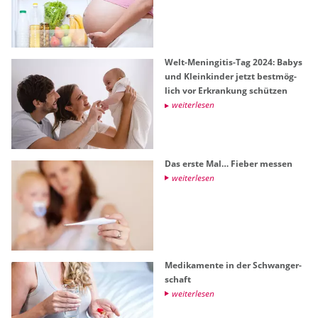
Welt-Me­nin­gi­tis-Tag 2024: Babys
und Klein­kin­der jetzt best­mög­
lich vor Er­kran­kung schüt­zen
wei­ter­le­sen
Das erste Mal… Fie­ber mes­sen
wei­ter­le­sen
Me­di­ka­men­te in der Schwan­ger­
schaft
wei­ter­le­sen