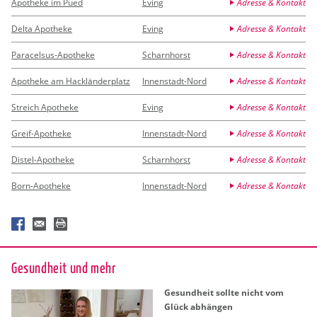
Apotheke im Pued
Eving
Adresse & Kontakt
Delta Apotheke
Eving
Adresse & Kontakt
Paracelsus-Apotheke
Scharnhorst
Adresse & Kontakt
Apotheke am Hackländerplatz
Innenstadt-Nord
Adresse & Kontakt
Streich Apotheke
Eving
Adresse & Kontakt
Greif-Apotheke
Innenstadt-Nord
Adresse & Kontakt
Distel-Apotheke
Scharnhorst
Adresse & Kontakt
Born-Apotheke
Innenstadt-Nord
Adresse & Kontakt
Ge­sund­heit und mehr
Ge­sund­heit soll­te nicht vom
Glück ab­hän­gen