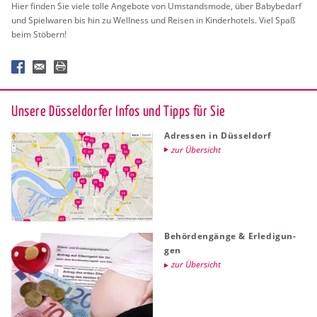
Hier fin­den Sie viele tolle An­ge­bo­te von Um­stands­mo­de, über Ba­by­be­darf
und Spiel­wa­ren bis hin zu Well­ness und Rei­sen in Kin­der­ho­tels. Viel Spaß
beim Stö­bern!
Un­se­re Düs­sel­dor­fer Infos und Tipps für Sie
Adres­sen in Düs­sel­dorf
zur Über­sicht
Be­hör­den­gän­ge & Er­le­di­gun­
gen
zur Über­sicht