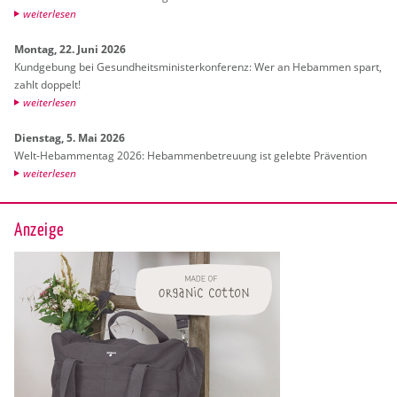
wei­ter­le­sen
Mon­tag, 22. Juni 2026
Kund­ge­bung bei Ge­sund­heits­mi­nis­ter­kon­fe­renz: Wer an Heb­am­men spart,
zahlt dop­pelt!
wei­ter­le­sen
Diens­tag, 5. Mai 2026
Welt-Heb­am­men­tag 2026: Heb­am­men­be­treu­ung ist ge­leb­te Prä­ven­ti­on
wei­ter­le­sen
Anzeige