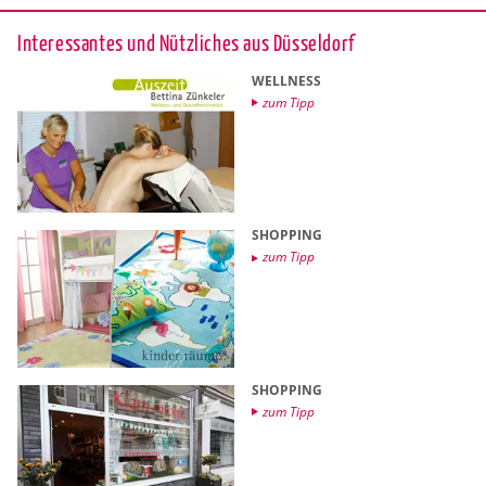
In­ter­es­san­tes und Nütz­li­ches aus Düs­sel­dorf
WELL­NESS
zum Tipp
SHOP­PING
zum Tipp
SHOP­PING
zum Tipp