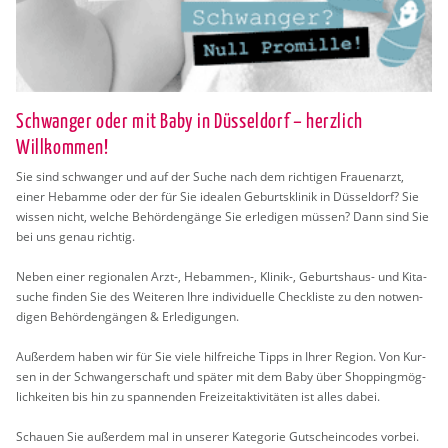
Schwanger oder mit Baby in Düsseldorf – herzlich
Willkommen!
Sie sind schwan­ger und auf der Suche nach dem rich­ti­gen Frau­en­arzt,
einer Heb­am­me oder der für Sie idea­len Ge­burts­kli­nik in Düs­sel­dorf? Sie
wis­sen nicht, wel­che Be­hör­den­gän­ge Sie er­le­di­gen müs­sen? Dann sind Sie
bei uns genau rich­tig.
Neben einer re­gio­na­len Arzt-, Heb­am­men-, Kli­nik-, Ge­burts­haus- und Ki­ta­
su­che fin­den Sie des Wei­te­ren Ihre in­di­vi­du­el­le Check­lis­te zu den not­wen­
di­gen Be­hör­den­gän­gen & Er­le­di­gun­gen.
Au­ßer­dem haben wir für Sie viele hilf­rei­che Tipps in Ihrer Re­gi­on. Von Kur­
sen in der Schwan­ger­schaft und spä­ter mit dem Baby über Shop­ping­mög­
lich­kei­ten bis hin zu span­nen­den Frei­zeit­ak­ti­vi­tä­ten ist alles dabei.
Schau­en Sie au­ßer­dem mal in un­se­rer Ka­te­go­rie Gut­schein­codes vor­bei.