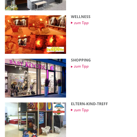
WELL­NESS
zum Tipp
SHOP­PING
zum Tipp
EL­TERN-KIND-TREFF
zum Tipp