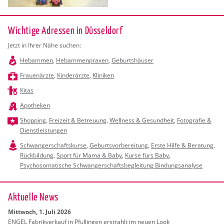
Wichtige Adressen in Düsseldorf
Jetzt in Ihrer Nähe suchen:
Hebammen
,
Hebammenpraxen
,
Geburtshäuser
Frauenärzte
,
Kinderärzte
,
Kliniken
Kitas
Apotheken
Shopping
,
Freizeit & Betreuung
,
Wellness & Gesundheit
,
Fotografie &
Dienstleistungen
Schwangerschaftskurse
,
Geburtsvorbereitung
,
Erste Hilfe & Beratung
,
Rückbildung
,
Sport für Mama & Baby
,
Kurse fürs Baby
,
Psychosomatische Schwangerschaftsbegleitung Bindungsanalyse
Ak­tu­el­le News
Mitt­woch, 1. Juli 2026
ENGEL Fa­brik­ver­kauf in Pful­lin­gen er­strahlt im neuen Look