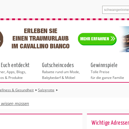
 Euch entdeckt
Gutscheincodes
Gewinnspiele
er, Apps, Blogs,
Rabatte rund um Mode,
Tolle Preise
eos & Produkte
Babybedarf & Möbel
für die ganze Familie
ellness & Gesundheit
Salzgrotte
n
tskurse
xen
ante Links
itung
euung
t wissen müssen
ntren in Düsseldorf
eratung
undheit
enstleistungen
 & Baby
Wichtige Adressen