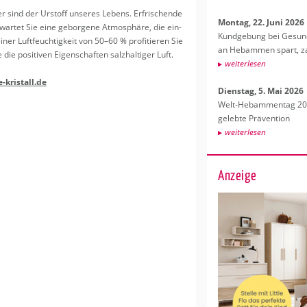
r sind der Ur­stoff un­se­res Le­bens. Er­fri­schen­de
Mon­tag, 22. Juni 2026
­war­tet Sie eine ge­bor­ge­ne At­mo­sphä­re, die ein­
Kund­ge­bung bei Ge­sund­
ner Luft­feuch­tig­keit von 50–60 % pro­fi­tie­ren Sie
an Heb­am­men spart, za
 po­si­ti­ven Ei­gen­schaf­ten salz­hal­ti­ger Luft.
wei­ter­le­sen
​kristall.​de
Diens­tag, 5. Mai 2026
Welt-Heb­am­men­tag 202
ge­leb­te Prä­ven­ti­on
wei­ter­le­sen
Anzeige