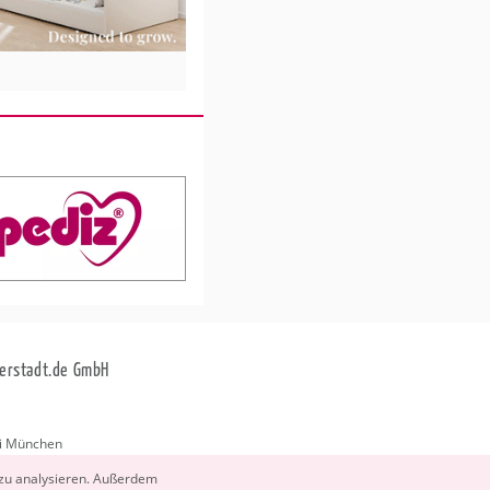
erstadt.de GmbH
i München
stadt.de
 zu ana­ly­sie­ren. Au­ßer­dem