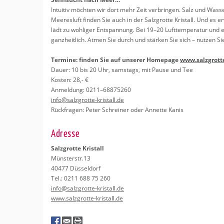
In­tui­tiv möch­ten wir dort mehr Zeit ver­brin­gen. Salz und Was­se
Mee­res­luft fin­den Sie auch in der Salz­grot­te Kris­tall. Und es er
lädt zu woh­li­ger Ent­span­nung. Bei 19–20 Luft­tem­pe­ra­tur und ei
ganz­heit­lich. Atmen Sie durch und stär­ken Sie sich – nut­zen Sie die
Ter­mi­ne: fin­den Sie auf un­se­rer Home­page
www.​salzgrotte-
Dauer: 10 bis 20 Uhr, sams­tags, mit Pause und Tee
Kos­ten: 28,- €
An­mel­dung: 0211–68875260
info@​salzgrotte-​kristall.​de
Rück­fra­gen: Peter Schrei­ner oder An­net­te Kanis
Adres­se
Salz­grot­te Kris­tall
Müns­ter­str.13
40477 Düs­sel­dorf
Tel.: 0211 688 75 260
info@​salzgrotte-​kristall.​de
www.​salzgrotte-​kristall.​de