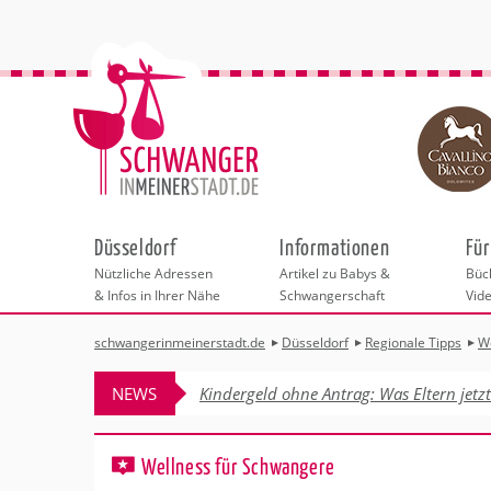
Düsseldorf
Informationen
Für
Nützliche Adressen
Artikel zu Babys &
Büch
& Infos in Ihrer Nähe
Schwangerschaft
Vid
schwangerinmeinerstadt.de
Düsseldorf
Regionale Tipps
W
Städteauswahl
Hebammen
Checklisten
Beratungsstelle
Schwangerschaf
Shopping
Hebammenpra
Infos & interess
Geburtsvorbere
Freizeit & Betr
NEWS
Kindergeld ohne Antrag: Was Eltern jetz
Geburtshäuser
Kinderwunschze
Erste Hilfe & B
Wellness & Ges
Adressen
Frauenärzte
Rückbildung
Fotografie & Di
Kinderärzte
Sport für Mama
Behördengänge &
Wellness für Schwangere
Kliniken
Kurse fürs Baby