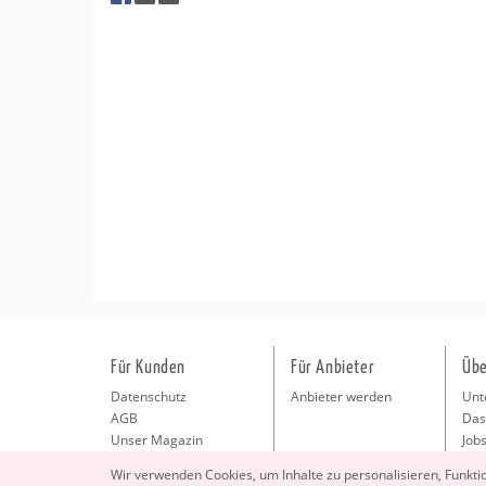
Für Kunden
Für Anbieter
Übe
Datenschutz
Anbieter werden
Unt
AGB
Das
Unser Magazin
Jobs
Pre
Wir ver­wen­den Coo­kies, um In­hal­te zu per­so­na­li­sie­ren, Funk­t
Kon