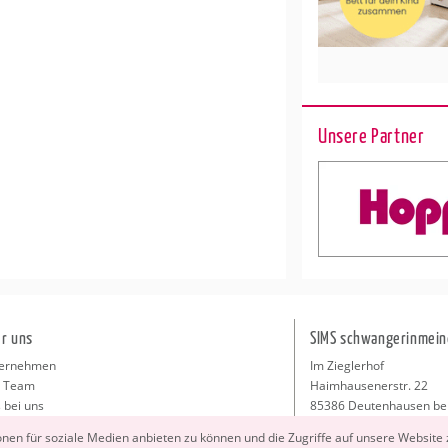
Unsere Partner
r uns
SIMS schwangerinmein
ernehmen
Im Zieglerhof
 Team
Haimhausenerstr. 22
 bei uns
85386 Deutenhausen be
sse
info@schwangerinmeiner
io­nen für so­zia­le Me­di­en an­bie­ten zu kön­nen und die Zu­grif­fe auf un­se­re Web­site
takt