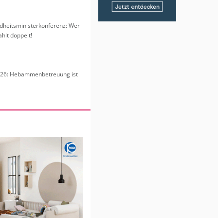
heits­mi­nis­ter­kon­fe­renz: Wer
hlt dop­pelt!
6: Heb­am­men­be­treu­ung ist