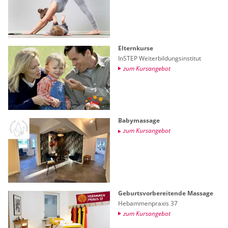
El­tern­kur­se
In­STEP Wei­ter­bil­dungs­in­sti­tut
zum Kurs­an­ge­bot
Ba­by­mas­sa­ge
zum Kurs­an­ge­bot
Ge­burts­vor­be­rei­ten­de Mas­sa­ge
Heb­am­men­pra­xis 37
zum Kurs­an­ge­bot