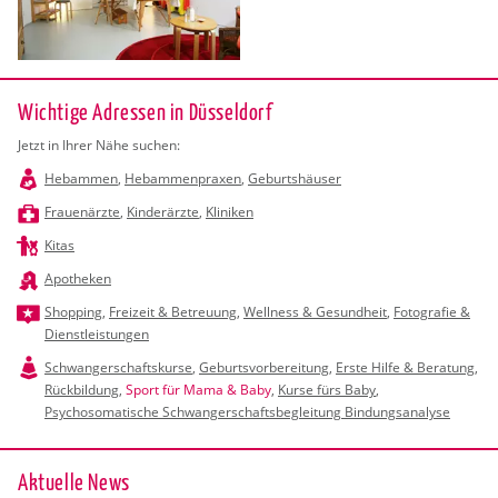
Wichtige Adressen in Düsseldorf
Jetzt in Ihrer Nähe suchen:
Hebammen
,
Hebammenpraxen
,
Geburtshäuser
Frauenärzte
,
Kinderärzte
,
Kliniken
Kitas
Apotheken
Shopping
,
Freizeit & Betreuung
,
Wellness & Gesundheit
,
Fotografie &
Dienstleistungen
Schwangerschaftskurse
,
Geburtsvorbereitung
,
Erste Hilfe & Beratung
,
Rückbildung
,
Sport für Mama & Baby
,
Kurse fürs Baby
,
Psychosomatische Schwangerschaftsbegleitung Bindungsanalyse
Ak­tu­el­le News