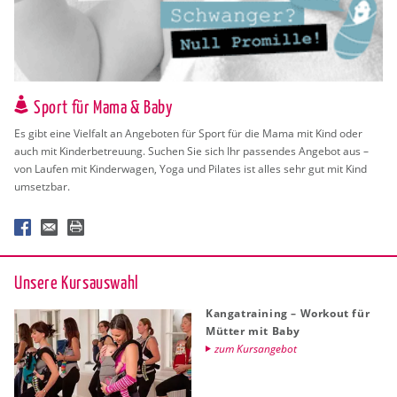
Sport für Mama & Baby
Es gibt eine Viel­falt an An­ge­bo­ten für Sport für die Mama mit Kind oder
auch mit Kin­der­be­treu­ung. Su­chen Sie sich Ihr pas­sen­des An­ge­bot aus –
von Lau­fen mit Kin­der­wa­gen, Yoga und Pi­la­tes ist alles sehr gut mit Kind
um­setz­bar.
Un­se­re Kurs­aus­wahl
Kan­ga­trai­ning – Work­out für
Müt­ter mit Baby
zum Kurs­an­ge­bot