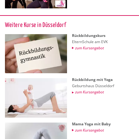
Wei­te­re Kurse in Düs­sel­dorf
Rück­bil­dungs­kurs
El­tern­Schu­le am EVK
zum Kurs­an­ge­bot
Rück­bil­dung mit Yoga
Ge­burts­haus Düs­sel­dorf
zum Kurs­an­ge­bot
Mama Yoga mit Baby
zum Kurs­an­ge­bot