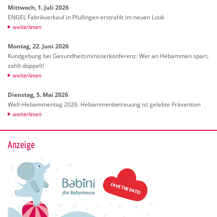
Mitt­woch, 1. Juli 2026
ENGEL Fa­brik­ver­kauf in Pful­lin­gen er­strahlt im neuen Look
wei­ter­le­sen
Mon­tag, 22. Juni 2026
Kund­ge­bung bei Ge­sund­heits­mi­nis­ter­kon­fe­renz: Wer an Heb­am­men spart,
zahlt dop­pelt!
wei­ter­le­sen
Diens­tag, 5. Mai 2026
Welt-Heb­am­men­tag 2026: Heb­am­men­be­treu­ung ist ge­leb­te Prä­ven­ti­on
wei­ter­le­sen
Anzeige