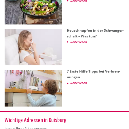
wei­ter­le­sen
Heu­schnup­fen in der Schwan­ger­
schaft – Was tun?
wei­ter­le­sen
7 Erste Hilfe Tipps bei Ver­bren­
nun­gen
wei­ter­le­sen
Wichtige Adressen in Duisburg
Jetzt in Ihrer Nähe suchen: