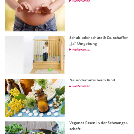
wei­ter­le­sen
Schub­la­den­schutz & Co. schaf­fen
„Ja“-Um­ge­bung
wei­ter­le­sen
Neu­ro­der­mi­tis beim Kind
wei­ter­le­sen
Ve­ga­nes Essen in der Schwan­ger­
schaft