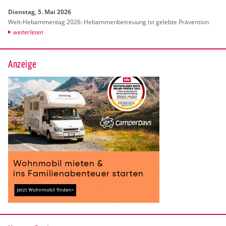
Diens­tag, 5. Mai 2026
Welt-Heb­am­men­tag 2026: Heb­am­men­be­treu­ung ist ge­leb­te Prä­ven­ti­on
wei­ter­le­sen
Anzeige