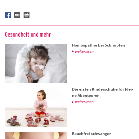
Ge­sund­heit und mehr
Ho­möo­pa­thie bei Schnup­fen
wei­ter­le­sen
Die ers­ten Kin­der­schu­he für klei­
ne Aben­teu­rer
wei­ter­le­sen
Rauch­frei schwan­ger