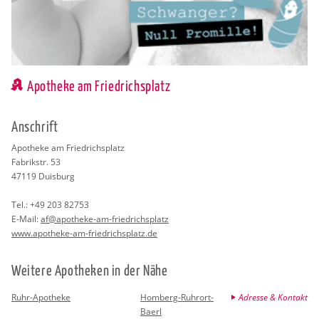
Apotheke am Friedrichsplatz
An­schrift
Apo­the­ke am Fried­richs­platz
Fa­brik­str. 53
47119
Duis­burg
Tel.:
+49 203 82753
E-Mail:
af@​apotheke-am-fried­richs­platz
www.​apotheke-​am-​fri​edri​chsp​latz.​de
Wei­te­re Apo­the­ken in der Nähe
Ruhr-Apotheke
Homberg-Ruhrort-
Adresse & Kontakt
Baerl