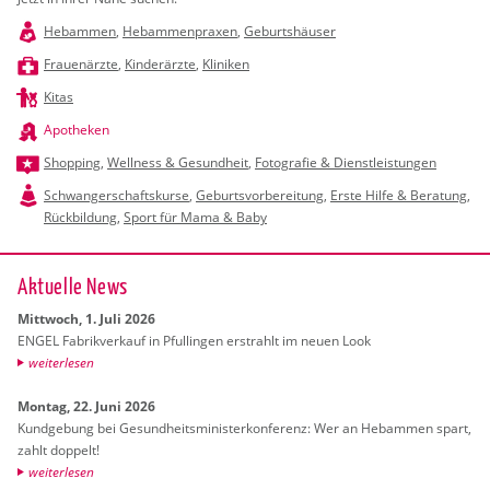
Hebammen
,
Hebammenpraxen
,
Geburtshäuser
Frauenärzte
,
Kinderärzte
,
Kliniken
Kitas
Apotheken
Shopping
,
Wellness & Gesundheit
,
Fotografie & Dienstleistungen
Schwangerschaftskurse
,
Geburtsvorbereitung
,
Erste Hilfe & Beratung
,
Rückbildung
,
Sport für Mama & Baby
Ak­tu­el­le News
Mitt­woch, 1. Juli 2026
ENGEL Fa­brik­ver­kauf in Pful­lin­gen er­strahlt im neuen Look
wei­ter­le­sen
Mon­tag, 22. Juni 2026
Kund­ge­bung bei Ge­sund­heits­mi­nis­ter­kon­fe­renz: Wer an Heb­am­men spart,
zahlt dop­pelt!
wei­ter­le­sen