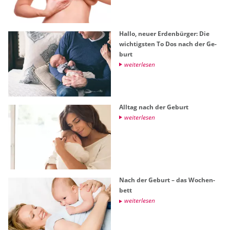
Hallo, neuer Er­den­bür­ger: Die
wich­tigs­ten To Dos nach der Ge­
burt
wei­ter­le­sen
All­tag nach der Ge­burt
wei­ter­le­sen
Nach der Ge­burt – das Wo­chen­
bett
wei­ter­le­sen