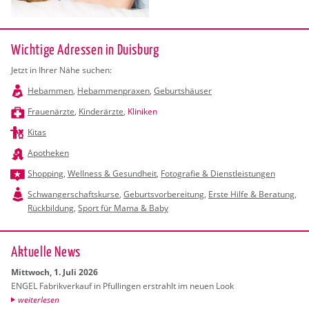
Wichtige Adressen in Duisburg
Jetzt in Ihrer Nähe suchen:
Hebammen
,
Hebammenpraxen
,
Geburtshäuser
Frauenärzte
,
Kinderärzte
,
Kliniken
Kitas
Apotheken
Shopping
,
Wellness & Gesundheit
,
Fotografie & Dienstleistungen
Schwangerschaftskurse
,
Geburtsvorbereitung
,
Erste Hilfe & Beratung
,
Rückbildung
,
Sport für Mama & Baby
Ak­tu­el­le News
Mitt­woch, 1. Juli 2026
ENGEL Fa­brik­ver­kauf in Pful­lin­gen er­strahlt im neuen Look
wei­ter­le­sen