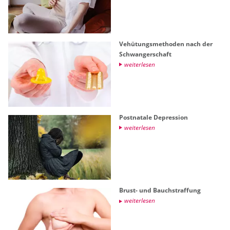
Ve­hü­tungs­me­tho­den nach der
Schwan­ger­schaft
wei­ter­le­sen
Post­na­ta­le De­pres­si­on
wei­ter­le­sen
Brust- und Bauch­straf­fung
wei­ter­le­sen