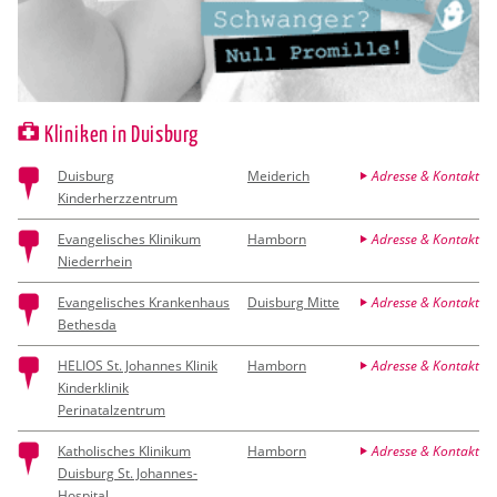
Kliniken in Duisburg
Duisburg
Meiderich
Adresse & Kontakt
Kinderherzzentrum
Evangelisches Klinikum
Hamborn
Adresse & Kontakt
Niederrhein
Evangelisches Krankenhaus
Duisburg Mitte
Adresse & Kontakt
Bethesda
HELIOS St. Johannes Klinik
Hamborn
Adresse & Kontakt
Kinderklinik
Perinatalzentrum
Katholisches Klinikum
Hamborn
Adresse & Kontakt
Duisburg St. Johannes-
Hospital