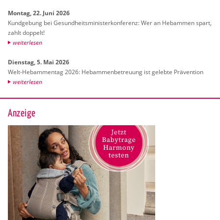
Mon­tag, 22. Juni 2026
Kund­ge­bung bei Ge­sund­heits­mi­nis­ter­kon­fe­renz: Wer an Heb­am­men spart,
zahlt dop­pelt!
wei­ter­le­sen
Diens­tag, 5. Mai 2026
Welt-Heb­am­men­tag 2026: Heb­am­men­be­treu­ung ist ge­leb­te Prä­ven­ti­on
wei­ter­le­sen
Anzeige