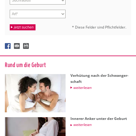
* Diese Fel­der sind Pflicht­fel­der.
jetzt suchen
Rund um die Ge­burt
Ver­hü­tung nach der Schwan­ger­
schaft
wei­ter­le­sen
In­ne­rer Anker unter der Ge­burt
wei­ter­le­sen