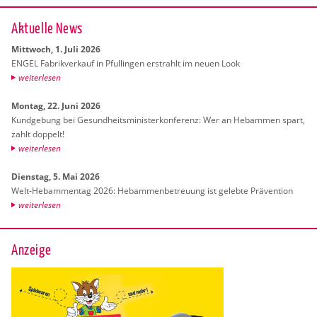
Ak­tu­el­le News
Mitt­woch, 1. Juli 2026
ENGEL Fa­brik­ver­kauf in Pful­lin­gen er­strahlt im neuen Look
wei­ter­le­sen
Mon­tag, 22. Juni 2026
Kund­ge­bung bei Ge­sund­heits­mi­nis­ter­kon­fe­renz: Wer an Heb­am­men spart,
zahlt dop­pelt!
wei­ter­le­sen
Diens­tag, 5. Mai 2026
Welt-Heb­am­men­tag 2026: Heb­am­men­be­treu­ung ist ge­leb­te Prä­ven­ti­on
wei­ter­le­sen
Anzeige