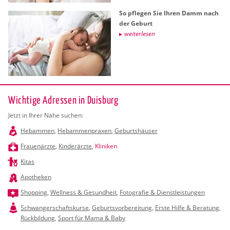
So pfle­gen Sie Ihren Damm nach
der Ge­burt
wei­ter­le­sen
Wichtige Adressen in Duisburg
Jetzt in Ihrer Nähe suchen:
Hebammen
,
Hebammenpraxen
,
Geburtshäuser
Frauenärzte
,
Kinderärzte
,
Kliniken
Kitas
Apotheken
Shopping
,
Wellness & Gesundheit
,
Fotografie & Dienstleistungen
Schwangerschaftskurse
,
Geburtsvorbereitung
,
Erste Hilfe & Beratung
,
Rückbildung
,
Sport für Mama & Baby