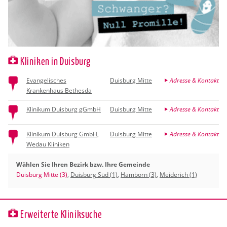
Kliniken in Duisburg
Evangelisches
Duisburg Mitte
Adresse & Kontakt
Krankenhaus Bethesda
Klinikum Duisburg gGmbH
Duisburg Mitte
Adresse & Kontakt
Klinikum Duisburg GmbH,
Duisburg Mitte
Adresse & Kontakt
Wedau Kliniken
Wählen Sie Ihren Bezirk bzw. Ihre Gemeinde
Duisburg Mitte (3)
,
Duisburg Süd (1)
,
Hamborn (3)
,
Meiderich (1)
Erweiterte Kliniksuche