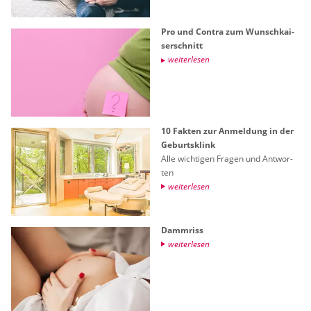
Pro und Con­tra zum Wunsch­kai­
ser­schnitt
wei­ter­le­sen
10 Fak­ten zur An­mel­dung in der
Ge­burts­klink
Alle wich­ti­gen Fra­gen und Ant­wor­
ten
wei­ter­le­sen
Damm­riss
wei­ter­le­sen