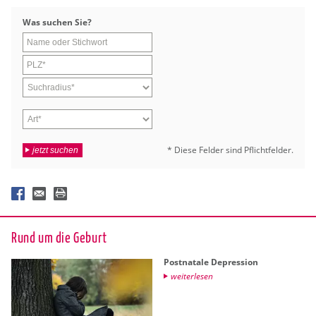
Was su­chen Sie?
* Diese Fel­der sind Pflicht­fel­der.
jetzt suchen
Rund um die Ge­burt
Post­na­ta­le De­pres­si­on
wei­ter­le­sen