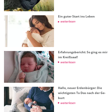
Ein guter Start ins Leben
wei­ter­le­sen
Er­fah­rungs­be­richt: So ging es mir
im Kreiß­saal!
wei­ter­le­sen
Hallo, neuer Er­den­bür­ger: Die
wich­tigs­ten To Dos nach der Ge­
burt
wei­ter­le­sen