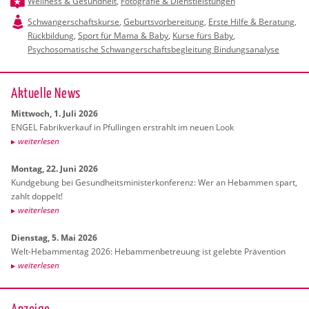
Wellness & Gesundheit
,
Fotografie & Dienstleistungen
Schwangerschaftskurse
,
Geburtsvorbereitung
,
Erste Hilfe & Beratung
,
Rückbildung
,
Sport für Mama & Baby
,
Kurse fürs Baby
,
Psychosomatische Schwangerschaftsbegleitung Bindungsanalyse
Ak­tu­el­le News
Mitt­woch, 1. Juli 2026
ENGEL Fa­brik­ver­kauf in Pful­lin­gen er­strahlt im neuen Look
wei­ter­le­sen
Mon­tag, 22. Juni 2026
Kund­ge­bung bei Ge­sund­heits­mi­nis­ter­kon­fe­renz: Wer an Heb­am­men spart,
zahlt dop­pelt!
wei­ter­le­sen
Diens­tag, 5. Mai 2026
Welt-Heb­am­men­tag 2026: Heb­am­men­be­treu­ung ist ge­leb­te Prä­ven­ti­on
wei­ter­le­sen
Anzeige