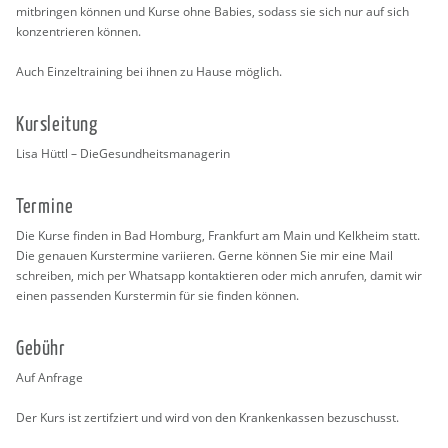
mit­brin­gen kön­nen und Kurse ohne Ba­bies, so­dass sie sich nur auf sich
kon­zen­trie­ren kön­nen.
Auch Ein­zel­trai­ning bei ihnen zu Hause mög­lich.
Kurs­lei­tung
Lisa Hüttl – Die­Ge­sund­heits­ma­na­ge­rin
Ter­mi­ne
Die Kurse fin­den in Bad Hom­burg, Frank­furt am Main und Kelk­heim statt.
Die ge­nau­en Kurs­ter­mi­ne va­ri­ie­ren. Gerne kön­nen Sie mir eine Mail
schrei­ben, mich per Whats­app kon­tak­tie­ren oder mich an­ru­fen, damit wir
einen pas­sen­den Kurs­ter­min für sie fin­den kön­nen.
Ge­bühr
Auf An­fra­ge
Der Kurs ist zer­tif­ziert und wird von den Kran­ken­kas­sen be­zu­schusst.