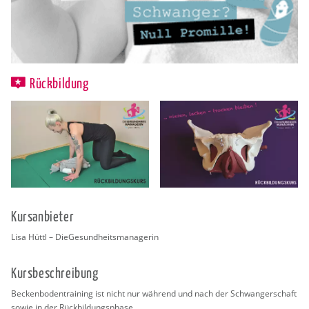
Rückbildung
Kurs­an­bie­ter
Lisa Hüttl – Die­Ge­sund­heits­ma­na­ge­rin
Kurs­be­schrei­bung
Be­cken­bo­den­trai­ning ist nicht nur wäh­rend und nach der Schwan­ger­schaft
sowie in der Rück­bil­dungs­pha­se