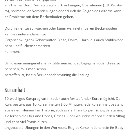
ein Thema. Durch Ver­let­zun­gen, Er­kran­kun­gen, Ope­ra­tio­nen (z.B. Pro­sta­
ta), hor­mo­nel­len Ver­än­de­run­gen oder durch die Fol­gen des Al­terns kann
es Pro­ble­me mit dem Be­cken­bo­den geben.
Durch einen zu schwa­chen oder kaum wahr­nehm­ba­ren Be­cken­bo­den
kann es un­terand­e­rem zu
Or­gan­sen­kun­gen (Ge­bär­mut­ter, Blase, Darm), Harn- als auch Stuh­lin­kon­ti­
nenz und Rü­cken­schmer­zen
kom­men.
Um die­sen un­an­ge­neh­men Pro­ble­men nicht zu be­geg­nen oder diese zu
be­he­ben, falls man schon
be­trof­fen ist, ist ein Be­cken­bo­den­trai­ning die Lö­sung.
Kurs­in­halt
10-wö­chi­ges Kurs­pro­gramm (oder auch fort­lau­fen­der Kurs mög­lich). Der
Kurs be­steht aus 10 Kurs­ein­hei­ten á 60 Mi­nu­ten. Jede Kurs­ein­heit be­steht
aus einem klei­nen Teil Theo­rie, so­dass sie ihren Kör­per rich­tig ver­ste­hen,
sie ler­nen die Do’s and Dont’s, Fit­ness- und Ge­sund­heits­tipps für den All­tag
und ganz viel Pra­xis durch
an­ge­pass­te Übun­gen in den Work­outs. Es gibt Kurse in denen sie ihr Baby