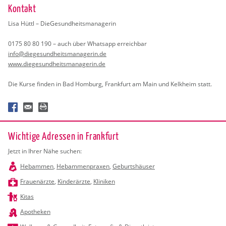
Kon­takt
Lisa Hüttl – Die­Ge­sund­heits­ma­na­ge­rin
0175 80 80 190 – auch über Whats­app er­reich­bar
info@​die​gesu​ndhe​itsm​anag​erin.​de
www.​die​gesu​ndhe​itsm​anag​erin.​de
Die Kurse fin­den in Bad Hom­burg, Frank­furt am Main und Kelk­heim statt.
Wichtige Adressen in Frankfurt
Jetzt in Ihrer Nähe suchen:
Hebammen
,
Hebammenpraxen
,
Geburtshäuser
Frauenärzte
,
Kinderärzte
,
Kliniken
Kitas
Apotheken