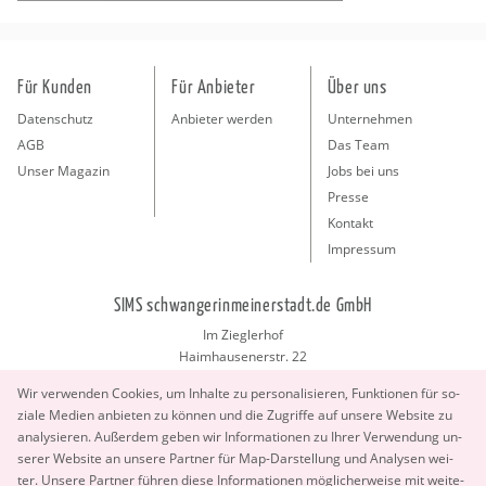
Für Kunden
Für Anbieter
Über uns
Datenschutz
Anbieter werden
Unternehmen
AGB
Das Team
Unser Magazin
Jobs bei uns
Presse
Kontakt
Impressum
SIMS schwangerinmeinerstadt.de GmbH
Im Zieglerhof
Haimhausenerstr. 22
85386 Deutenhausen bei München
Wir ver­wen­den Coo­kies, um In­hal­te zu per­so­na­li­sie­ren, Funk­tio­nen für so­
info@schwangerinmeinerstadt.de
zia­le Me­di­en an­bie­ten zu kön­nen und die Zu­grif­fe auf un­se­re Web­site zu
ana­ly­sie­ren. Au­ßer­dem geben wir In­for­ma­tio­nen zu Ihrer Ver­wen­dung un­
se­rer Web­site an un­se­re Part­ner für Map-Dar­stel­lung und Ana­ly­sen wei­
ter. Un­se­re Part­ner füh­ren diese In­for­ma­tio­nen mög­li­cher­wei­se mit wei­te­