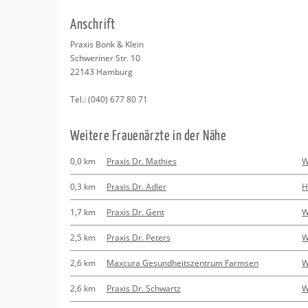
Erledigungen
Kitas
Naturheilkunde
An­schrift
Bindungsanalys
Apotheken
Beratung
Pra­xis Bonk & Klein
Schwe­ri­ner Str. 10
Kurse
22143
Ham­burg
Tel.:
(040) 677 80 71
Regionale Tipps
Wei­te­re Frau­en­ärz­te in der Nähe
0,0 km
Praxis Dr. Mathies
W
0,3 km
Praxis Dr. Adler
H
1,7 km
Praxis Dr. Gent
W
2,5 km
Praxis Dr. Peters
W
2,6 km
Maxcura Gesundheitszentrum Farmsen
W
2,6 km
Praxis Dr. Schwartz
W