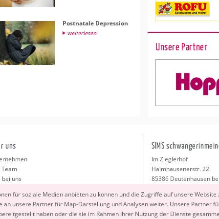
Post­na­ta­le De­pres­si­on
wei­ter­le­sen
Unsere Partner
r uns
SIMS schwangerinmein
ernehmen
Im Zieglerhof
 Team
Haimhausenerstr. 22
 bei uns
85386 Deutenhausen be
sse
info@schwangerinmeiner
io­nen für so­zia­le Me­di­en an­bie­ten zu kön­nen und die Zu­grif­fe auf un­se­re Web­site
takt
 an un­se­re Part­ner für Map-Dar­stel­lung und Ana­ly­sen wei­ter. Un­se­re Part­ner füh
ressum
 be­reit­ge­stellt haben oder die sie im Rah­men Ihrer Nut­zung der Diens­te ge­sam­m