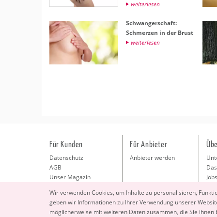
wei­ter­le­sen
Schwan­ger­schaft:
Schmer­zen in der Brust
wei­ter­le­sen
Für Kunden
Für Anbieter
Übe
Datenschutz
Anbieter werden
Unt
AGB
Das
Unser Magazin
Jobs
Pre
Wir ver­wen­den Coo­kies, um In­hal­te zu per­so­na­li­sie­ren, Funk­t
Kon
geben wir In­for­ma­tio­nen zu Ihrer Ver­wen­dung un­se­rer Web­site
Imp
mög­li­cher­wei­se mit wei­te­ren Daten zu­sam­men, die Sie ihnen