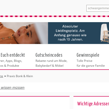
 Euch entdeckt
Gutscheincodes
Gewinnspiele
er, Apps, Blogs,
Rabatte rund um Mode,
Tolle Preise
eos & Produkte
Babybedarf & Möbel
für die ganze Familie
zte
Praxis Bonk & Klein
n
tskurse
xen
ante Links
itung
izeit
t wissen müssen
entren München
eratung
undheit
ainerinnen
enstleistungen
 & Baby
für München
Wichtige Adresse
nhofer Klinik