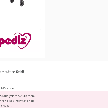
erstadt.de GmbH
i München
stadt.de
 zu ana­ly­sie­ren. Au­ßer­dem
­ren diese In­for­ma­tio­nen
elt haben.