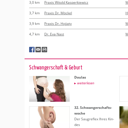
3,0 km
Praxis Witold Kasperkiewicz
W
3,7 km
Praxis Dr. Möckel
H
3,9 km
Praxis Dr. Hojjaty
W
4,7 km
Dr. Eva Nast
W
Schwan­ger­schaft & Ge­burt
Dou­las
wei­ter­le­sen
32. Schwan­ger­schafts­
wo­che
Der Saug­re­flex Ihres Kin­
des