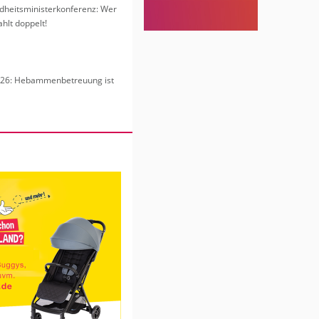
heits­mi­nis­ter­kon­fe­renz: Wer
hlt dop­pelt!
6: Heb­am­men­be­treu­ung ist