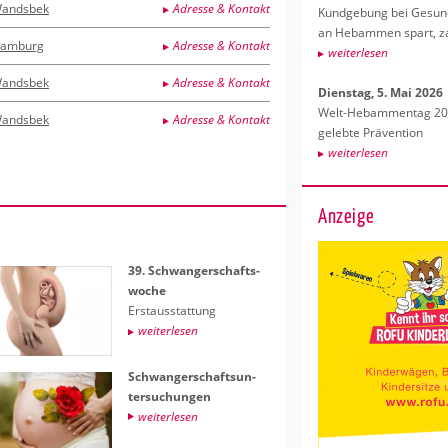
andsbek
Adresse & Kontakt
Kund­ge­bung bei Ge­sund­
an Heb­am­men spart, za
amburg
Adresse & Kontakt
wei­ter­le­sen
andsbek
Adresse & Kontakt
Diens­tag, 5. Mai 2026
Welt-Heb­am­men­tag 202
andsbek
Adresse & Kontakt
ge­leb­te Prä­ven­ti­on
wei­ter­le­sen
Anzeige
39. Schwan­ger­schafts­
wo­che
Erst­aus­stat­tung
wei­ter­le­sen
Schwan­ger­schafts­un­
ter­su­chun­gen
wei­ter­le­sen