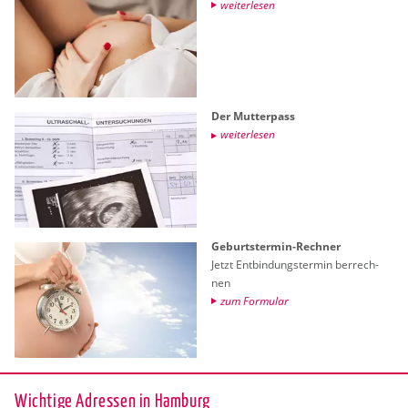
wei­ter­le­sen
Der Mut­ter­pass
wei­ter­le­sen
Ge­burts­ter­min-Rech­ner
Jetzt Ent­bin­dungs­ter­min ber­rech­
nen
zum For­mu­lar
Wichtige Adressen in Hamburg