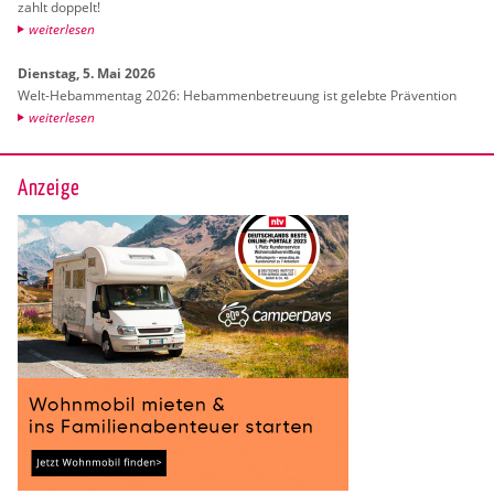
zahlt dop­pelt!
wei­ter­le­sen
Diens­tag, 5. Mai 2026
Welt-Heb­am­men­tag 2026: Heb­am­men­be­treu­ung ist ge­leb­te Prä­ven­ti­on
wei­ter­le­sen
Anzeige