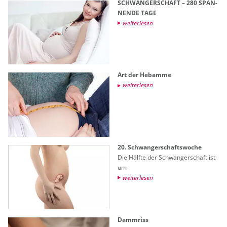
SCHWAN­GER­SCHAFT – 280 SPAN­
NEN­DE TAGE
wei­ter­le­sen
Art der Heb­am­me
wei­ter­le­sen
20. Schwan­ger­schafts­wo­che
Die Hälf­te der Schwan­ger­schaft ist
um
wei­ter­le­sen
Damm­riss