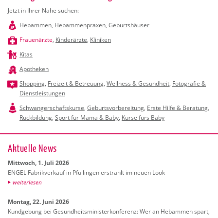
Jetzt in Ihrer Nähe suchen:
Hebammen
,
Hebammenpraxen
,
Geburtshäuser
Frauenärzte
,
Kinderärzte
,
Kliniken
Kitas
Apotheken
Shopping
,
Freizeit & Betreuung
,
Wellness & Gesundheit
,
Fotografie &
Dienstleistungen
Schwangerschaftskurse
,
Geburtsvorbereitung
,
Erste Hilfe & Beratung
,
Rückbildung
,
Sport für Mama & Baby
,
Kurse fürs Baby
Ak­tu­el­le News
Mitt­woch, 1. Juli 2026
ENGEL Fa­brik­ver­kauf in Pful­lin­gen er­strahlt im neuen Look
wei­ter­le­sen
Mon­tag, 22. Juni 2026
Kund­ge­bung bei Ge­sund­heits­mi­nis­ter­kon­fe­renz: Wer an Heb­am­men spart,