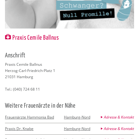
Praxis Cemile Ballnus
An­schrift
Pra­xis Ce­mi­le Ball­nus
Her­zog-Carl-Fried­rich-Platz 1
21031
Ham­burg
Tel.:
(040) 724 68 11
Wei­te­re Frau­en­ärz­te in der Nähe
Frauenärzte Hammonia Bad
Hamburg-Nord
Adresse & Kontakt
Praxis Dr. Knabe
Hamburg-Nord
Adresse & Kontakt