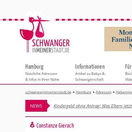
Hamburg
Informationen
Für
Nützliche Adressen
Artikel zu Babys &
Büch
& Infos in Ihrer Nähe
Schwangerschaft
Vid
schwangerinmeinerstadt.de
Hamburg
Adressen
Hebamm
Städteauswahl
Hebammen
Checklisten
Beratungsstelle
Schwangerschaf
Shopping
Hebammenpra
Infos & interess
Geburtsvorbere
Freizeit
NEWS
Kindergeld ohne Antrag: Was Eltern jetz
Geburtshäuser
Kinderwunschze
Erste Hilfe & B
Wellness & Ges
Adressen
Frauenärzte
Rückbildung
Fotografie & Di
Kinderärzte
Sport für Mama
Behördengänge &
Constanze Gierach
Kliniken
Kurse fürs Baby