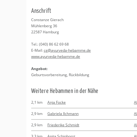
Erledigungen
Kitas
Psychosomatisc
An­schrift
Schwangerschaf
Apotheken
Beratung
Bindungsanalys
Con­stan­ze Gier­ach
Müh­len­berg 36
Kurse
22587
Ham­burg
Tel.:
(040) 86 62 69 68
Regionale Tipps
E-Mail:
cg@​ayurveda-​hebamme.​de
www.​ayurveda-​hebamme.​de
An­ge­bot:
Ge­burts­vor­be­rei­tung, Rück­bil­dung
Wei­te­re Heb­am­men in der Nähe
2,1 km
Anja Focke
A
2,9 km
Gabriela Ilchmann
A
2,9 km
Friederike Schmidt
A
3,3 km
Anita Schiphorst
A