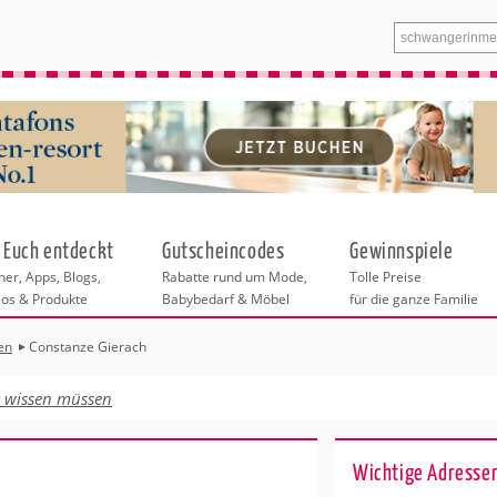
 Euch entdeckt
Gutscheincodes
Gewinnspiele
er, Apps, Blogs,
Rabatte rund um Mode,
Tolle Preise
eos & Produkte
Babybedarf & Möbel
für die ganze Familie
en
Constanze Gierach
n
tskurse
xen
ante Links
itung
t wissen müssen
ntren Berlin
eratung
undheit
enstleistungen
 & Baby
Wichtige Adresse