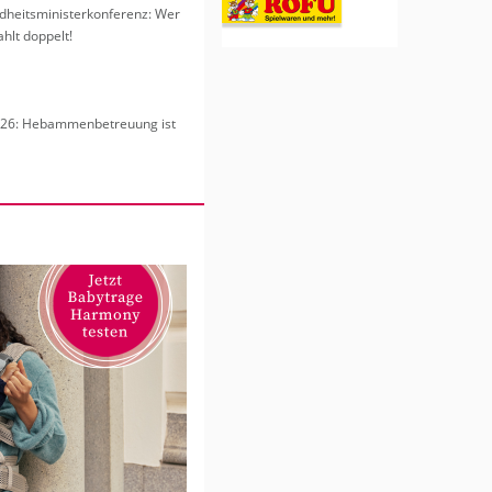
heits­mi­nis­ter­kon­fe­renz: Wer
hlt dop­pelt!
6: Heb­am­men­be­treu­ung ist