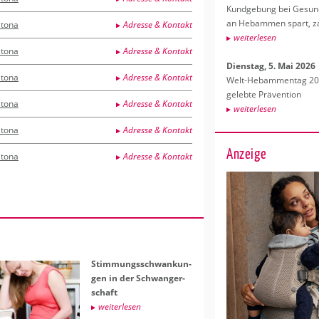
Kund­ge­bung bei Ge­sund­
an Heb­am­men spart, za
ltona
Adresse & Kontakt
wei­ter­le­sen
ltona
Adresse & Kontakt
Diens­tag, 5. Mai 2026
ltona
Adresse & Kontakt
Welt-Heb­am­men­tag 202
ge­leb­te Prä­ven­ti­on
ltona
Adresse & Kontakt
wei­ter­le­sen
ltona
Adresse & Kontakt
Anzeige
ltona
Adresse & Kontakt
Stim­mungs­schwan­kun­
gen in der Schwan­ger­
schaft
wei­ter­le­sen