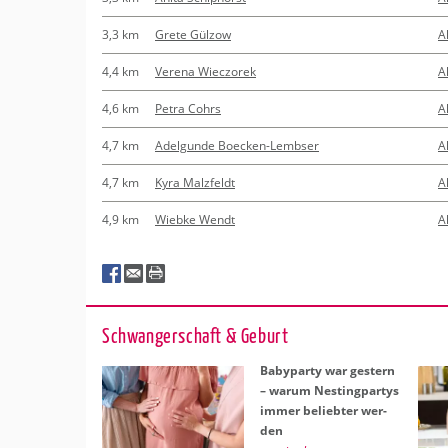
3,3 km
Grete Gülzow
A
4,4 km
Verena Wieczorek
A
4,6 km
Petra Cohrs
A
4,7 km
Adelgunde Boecken-Lembser
A
4,7 km
Kyra Malzfeldt
A
4,9 km
Wiebke Wendt
A
Schwan­ger­schaft & Ge­burt
Ba­by­par­ty war ges­tern
– warum Nes­ting­par­tys
immer be­lieb­ter wer­
den