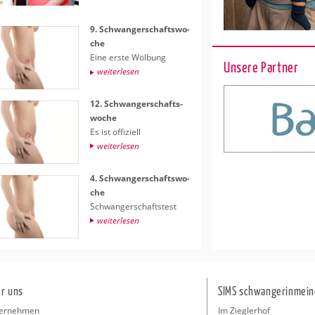
9. Schwan­ger­schafts­wo­
che
Eine erste Wöl­bung
Unsere Partner
wei­ter­le­sen
12. Schwan­ger­schafts­
wo­che
Es ist of­fi­zi­ell
wei­ter­le­sen
4. Schwan­ger­schafts­wo­
che
Schwan­ger­schafts­test
wei­ter­le­sen
r uns
SIMS schwangerinmein
ernehmen
Im Zieglerhof