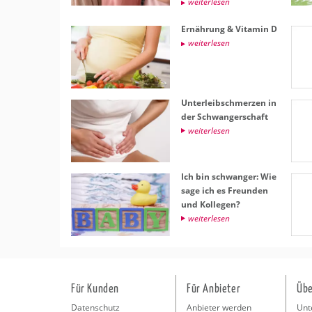
wei­ter­le­sen
Er­näh­rung & Vit­amin D
wei­ter­le­sen
Un­ter­leib­schmer­zen in
der Schwan­ger­schaft
wei­ter­le­sen
Ich bin schwan­ger: Wie
sage ich es Freun­den
und Kol­le­gen?
wei­ter­le­sen
Für Kunden
Für Anbieter
Übe
Datenschutz
Anbieter werden
Unt