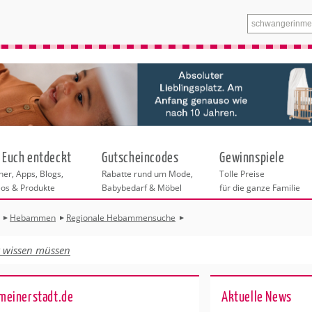
 Euch entdeckt
Gutscheincodes
Gewinnspiele
er, Apps, Blogs,
Rabatte rund um Mode,
Tolle Preise
eos & Produkte
Babybedarf & Möbel
für die ganze Familie
Hebammen
Regionale Hebammensuche
Bitte wählen Sie zuerst eine Stadt aus.
Schwangerschaft
f die Geburt
t wissen müssen
t Gesundheit
Alle weiteren Angebote in dieser Rubrik
t Ernährung
beziehen sich auf die ausgewählte Stadt.
hwangerschaft
meinerstadt.de
Ak­tu­el­le News