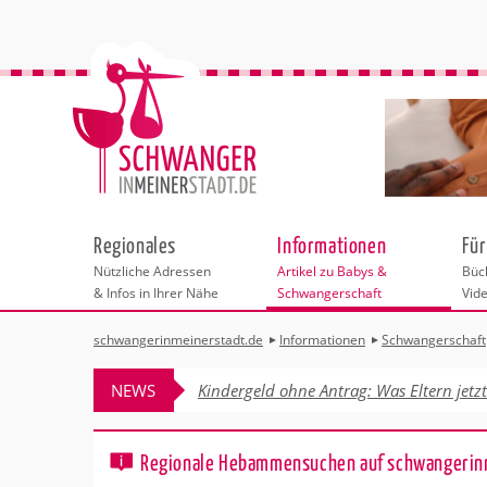
Regionales
Informationen
Für
Nützliche Adressen
Artikel zu Babys &
Büch
& Infos in Ihrer Nähe
Schwangerschaft
Vid
schwangerinmeinerstadt.de
Informationen
Schwangerschaft
Städteauswahl
Kinderwunsch
Übersicht der 
Vorbereitung au
NEWS
Kindergeld ohne Antrag: Was Eltern jetz
Schwangerschaf
Adressen
Schwangerschaft
Schwangerschaf
Sport in der Sc
Behördengänge &
Geburt
Regionale Hebammensuchen auf schwangerin
Hebammen