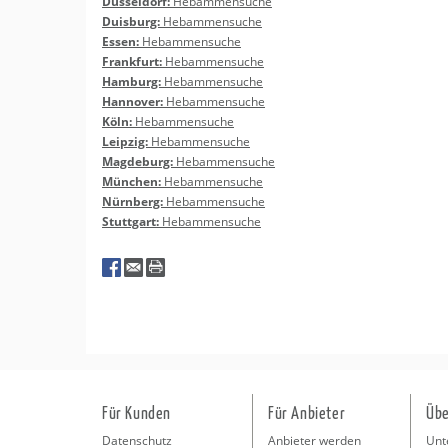
Düs­sel­dorf:
Heb­am­men­su­che
Duis­burg:
Heb­am­men­su­che
Essen:
Heb­am­men­su­che
Frank­furt:
Heb­am­men­su­che
Ham­burg:
Heb­am­men­su­che
Han­no­ver:
Heb­am­men­su­che
Köln:
Heb­am­men­su­che
Leip­zig:
Heb­am­men­su­che
Mag­de­burg:
Heb­am­men­su­che
Mün­chen:
Heb­am­men­su­che
Nürn­berg:
Heb­am­men­su­che
Stutt­gart:
Heb­am­men­su­che
Für Kunden
Für Anbieter
Übe
Datenschutz
Anbieter werden
Unt