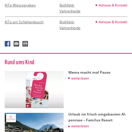
KiTa Wietzegraben
Bothfeld-
Adresse & Kontakt
Vahrenheide
KiTa am Schlehenbusch
Bothfeld-
Adresse & Kontakt
Vahrenheide
Rund ums Kind
Mama macht mal Pause
wei­ter­le­sen
Ur­laub im frisch um­ge­bau­ten Al­
pen­ro­se – Fa­mi­lux Re­sort
wei­ter­le­sen