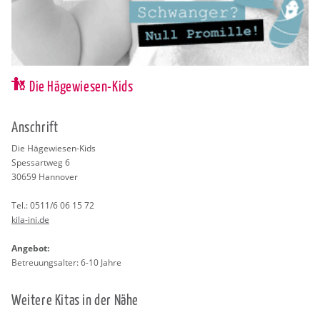
Die Hägewiesen-Kids
An­schrift
Die Hä­ge­wie­sen-Kids
Spes­sart­weg 6
30659
Han­no­ver
Tel.:
0511/6 06 15 72
kila-ini.de
An­ge­bot:
Be­treu­ungs­al­ter: 6-10 Jahre
Wei­te­re Kitas in der Nähe