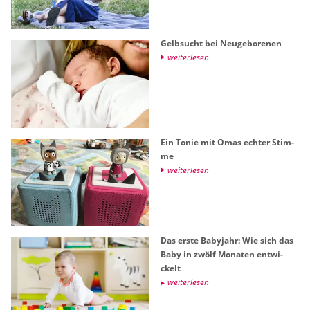
Gelb­sucht bei Neu­ge­bo­re­nen
wei­ter­le­sen
Ein Tonie mit Omas ech­ter Stim­
me
wei­ter­le­sen
Das erste Ba­by­jahr: Wie sich das
Baby in zwölf Mo­na­ten ent­wi­
ckelt
wei­ter­le­sen