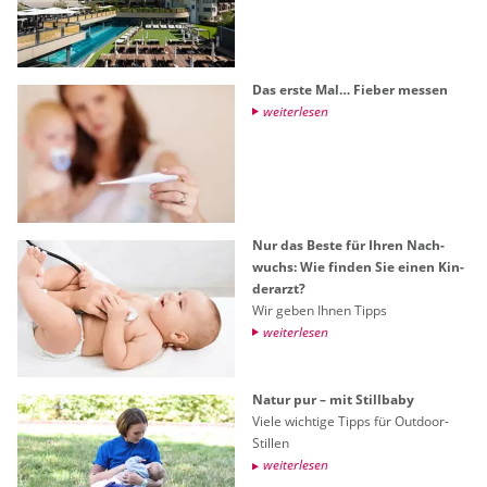
Das erste Mal… Fie­ber mes­sen
wei­ter­le­sen
Nur das Beste für Ihren Nach­
wuchs: Wie fin­den Sie einen Kin­
der­arzt?
Wir geben Ihnen Tipps
wei­ter­le­sen
Natur pur – mit Still­ba­by
Viele wich­ti­ge Tipps für Out­door-
Stil­len
wei­ter­le­sen