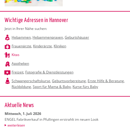
Wichtige Adressen in Hannover
Jetzt in Ihrer Nähe suchen:
Hebammen
,
Hebammenpraxen
,
Geburtshäuser
Frauenärzte
,
Kinderärzte
,
Kliniken
Kitas
Apotheken
Freizeit
,
Fotografie & Dienstleistungen
Schwangerschaftskurse
,
Geburtsvorbereitung
,
Erste Hilfe & Beratung
,
Rückbildung
,
Sport für Mama & Baby
,
Kurse fürs Baby
Ak­tu­el­le News
Mitt­woch, 1. Juli 2026
ENGEL Fa­brik­ver­kauf in Pful­lin­gen er­strahlt im neuen Look
wei­ter­le­sen