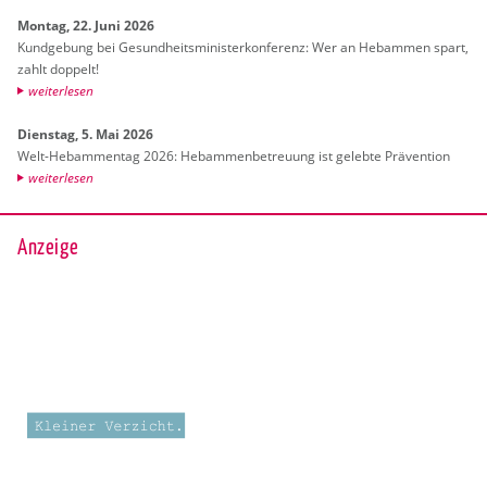
Mon­tag, 22. Juni 2026
Kund­ge­bung bei Ge­sund­heits­mi­nis­ter­kon­fe­renz: Wer an Heb­am­men spart,
zahlt dop­pelt!
wei­ter­le­sen
Diens­tag, 5. Mai 2026
Welt-Heb­am­men­tag 2026: Heb­am­men­be­treu­ung ist ge­leb­te Prä­ven­ti­on
wei­ter­le­sen
Anzeige