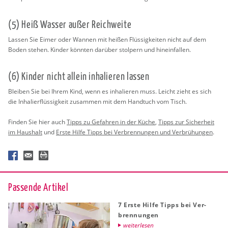
(5) Heiß Was­ser außer Reich­wei­te
Las­sen Sie Eimer oder Wan­nen mit hei­ßen Flüs­sig­kei­ten nicht auf dem
Boden ste­hen. Kin­der könn­ten dar­über stol­pern und hin­ein­fal­len.
(6) Kin­der nicht al­lein in­ha­lie­ren las­sen
Blei­ben Sie bei Ihrem Kind, wenn es in­ha­lie­ren muss. Leicht zieht es sich
die In­ha­lier­flüs­sig­keit zu­sam­men mit dem Hand­tuch vom Tisch.
Fin­den Sie hier auch
Tipps zu Ge­fah­ren in der Küche
,
Tipps zur Si­cher­heit
im Haus­halt
und
Erste Hilfe Tipps bei Ver­bren­nun­gen und Ver­brü­hun­gen
.
Pas­sen­de Ar­ti­kel
7 Erste Hilfe Tipps bei Ver­
bren­nun­gen
wei­ter­le­sen