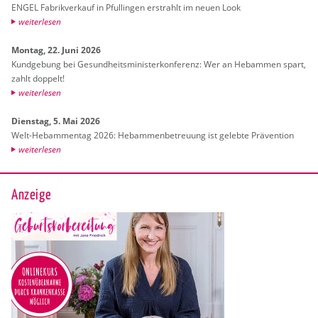
ENGEL Fa­brik­ver­kauf in Pful­lin­gen er­strahlt im neuen Look
wei­ter­le­sen
Mon­tag, 22. Juni 2026
Kund­ge­bung bei Ge­sund­heits­mi­nis­ter­kon­fe­renz: Wer an Heb­am­men spart,
zahlt dop­pelt!
wei­ter­le­sen
Diens­tag, 5. Mai 2026
Welt-Heb­am­men­tag 2026: Heb­am­men­be­treu­ung ist ge­leb­te Prä­ven­ti­on
wei­ter­le­sen
Anzeige