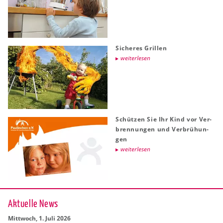
Si­che­res Gril­len
wei­ter­le­sen
Schüt­zen Sie Ihr Kind vor Ver­
bren­nun­gen und Ver­brü­hun­
gen
wei­ter­le­sen
Ak­tu­el­le News
Mitt­woch, 1. Juli 2026