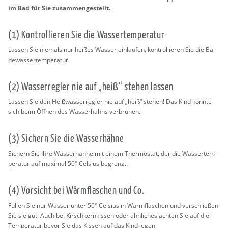
im Bad für Sie zu­sam­men­ge­stellt.
(1) Kon­trol­lie­ren Sie die Was­ser­tem­pe­ra­tur
Las­sen Sie nie­mals nur hei­ßes Was­ser ein­lau­fen, kon­trol­lie­ren Sie die Ba­
de­was­ser­tem­pe­ra­tur.
(2) Was­ser­reg­ler nie auf „heiß“ ste­hen las­sen
Las­sen Sie den Heiß­was­ser­reg­ler nie auf „heiß“ ste­hen! Das Kind könn­te
sich beim Öff­nen des Was­ser­hahns ver­brü­hen.
(3) Si­chern Sie die Was­ser­häh­ne
Si­chern Sie Ihre Was­ser­häh­ne mit einem Ther­mo­stat, der die Was­ser­tem­
pe­ra­tur auf ma­xi­mal 50° Cel­si­us be­grenzt.
(4) Vor­sicht bei Wärm­fla­schen und Co.
Fül­len Sie nur Was­ser unter 50° Cel­si­us in Wärm­fla­schen und ver­schlie­ßen
Sie sie gut. Auch bei Kirsch­kern­kis­sen oder ähn­li­ches ach­ten Sie auf die
Tem­pe­ra­tur bevor Sie das Kis­sen auf das Kind legen.