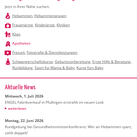
Jetzt in Ihrer Nähe suchen:
Hebammen
,
Hebammenpraxen
Frauenärzte
,
Kinderärzte
,
Kliniken
Kitas
Apotheken
Freizeit
,
Fotografie & Dienstleistungen
Schwangerschaftskurse
,
Geburtsvorbereitung
,
Erste Hilfe & Beratung
,
Rückbildung
,
Sport für Mama & Baby
,
Kurse fürs Baby
Ak­tu­el­le News
Mitt­woch, 1. Juli 2026
ENGEL Fa­brik­ver­kauf in Pful­lin­gen er­strahlt im neuen Look
wei­ter­le­sen
Mon­tag, 22. Juni 2026
Kund­ge­bung bei Ge­sund­heits­mi­nis­ter­kon­fe­renz: Wer an Heb­am­men spart,
zahlt dop­pelt!