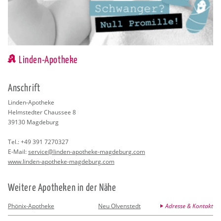
Linden-Apotheke
An­schrift
Lin­den-Apo­the­ke
Helm­sted­ter Chaus­see 8
39130
Mag­de­burg
Tel.:
+49 391 7270327
E-Mail:
ser­vice@​linden-​apotheke-​magdeburg.​com
www.​linden-​apotheke-​magdeburg.​com
Wei­te­re Apo­the­ken in der Nähe
Phönix-Apotheke
Neu Olvenstedt
Adresse & Kontakt