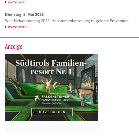
wei­ter­le­sen
Diens­tag, 5. Mai 2026
Welt-Heb­am­men­tag 2026: Heb­am­men­be­treu­ung ist ge­leb­te Prä­ven­ti­on
wei­ter­le­sen
Anzeige