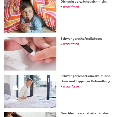
Dick­sein ver­wächst sich nicht
wei­ter­le­sen
Schwan­ger­schafts­dia­be­tes
wei­ter­le­sen
Schwan­ger­schafts­übel­keit: Ur­sa­
chen und Tipps zur Be­hand­lung
wei­ter­le­sen
Ge­schlechts­krank­hei­ten in der