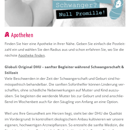
Apotheken
Fin­den Sie hier eine Apo­the­ke in Ihrer Nähe. Geben Sie ein­fach die Post­leit­
zahl ein und wäh­len Sie den Ra­di­us aus und schon er­fah­ren Sie, wo Sie die
nächs­te
Apo­the­ke fin­den
.
Glo­bu­li Ori­gi­nal DHU – sanf­ter Be­glei­ter wäh­rend Schwan­ger­schaft &
Still­zeit
Viele Be­schwer­den in der Zeit der Schwan­ger­schaft und Ge­burt sind ho­
möo­pa­thisch be­han­del­bar. Die sanf­ten So­fort­hel­fer kön­nen Lin­de­rung ver­
schaf­fen, ohne schäd­li­che Ne­ben­wir­kun­gen auf Mut­ter und Kind aus­zu­
üben. Sie be­glei­ten die wer­den­de Mut­ter bis zur Ge­burt und sind an­schlie­
ßend im Wo­chen­bett auch für den Säug­ling von An­fang an eine Op­ti­on.
Weil uns Ihre Ge­sund­heit am Her­zen liegt, steht bei der DHU die Qua­li­tät
im Vor­der­grund: In kon­trol­liert öko­lo­gi­schem Anbau kul­ti­vie­ren wir un­se­re
ei­ge­nen, hoch­wer­ti­gen Arz­nei­pflan­zen. So ent­steht die sanf­te Me­di­zin, die