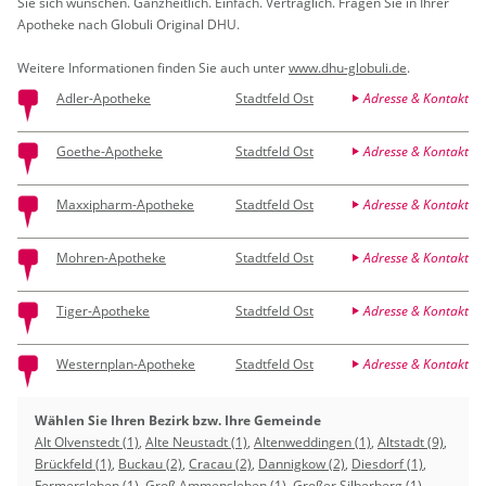
Sie sich wün­schen. Ganz­heit­lich. Ein­fach. Ver­träg­lich. Fra­gen Sie in Ihrer
Apo­the­ke nach Glo­bu­li Ori­gi­nal DHU.
Wei­te­re In­for­ma­tio­nen fin­den Sie auch unter
www.​dhu-​globuli.​de
.
Adler-Apotheke
Stadtfeld Ost
Adresse & Kontakt
Goethe-Apotheke
Stadtfeld Ost
Adresse & Kontakt
Maxxipharm-Apotheke
Stadtfeld Ost
Adresse & Kontakt
Mohren-Apotheke
Stadtfeld Ost
Adresse & Kontakt
Tiger-Apotheke
Stadtfeld Ost
Adresse & Kontakt
Westernplan-Apotheke
Stadtfeld Ost
Adresse & Kontakt
Wählen Sie Ihren Bezirk bzw. Ihre Gemeinde
Alt Olvenstedt (1)
,
Alte Neustadt (1)
,
Altenweddingen (1)
,
Altstadt (9)
,
Brückfeld (1)
,
Buckau (2)
,
Cracau (2)
,
Dannigkow (2)
,
Diesdorf (1)
,
Fermersleben (1)
,
Groß Ammensleben (1)
,
Großer Silberberg (1)
,