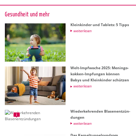
Ge­sund­heit und mehr
Klein­kin­der und Ta­blets: 5 Tipps
wei­ter­le­sen
Welt-Impf­wo­che 2025: Me­nin­go­
kok­ken-Imp­fun­gen kön­nen
Babys und Klein­kin­der schüt­zen
wei­ter­le­sen
Wie­der­keh­ren­den Bla­sen­ent­zün­
dun­gen
wei­ter­le­sen
Das Kar­pal­tun­nel­syn­drom