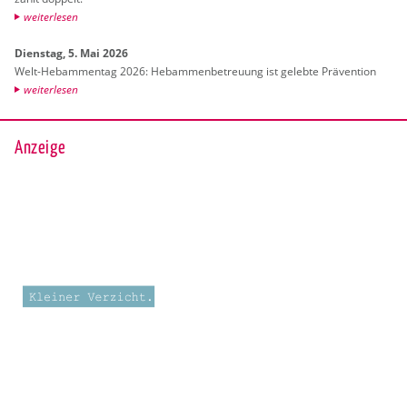
wei­ter­le­sen
Diens­tag, 5. Mai 2026
Welt-Heb­am­men­tag 2026: Heb­am­men­be­treu­ung ist ge­leb­te Prä­ven­ti­on
wei­ter­le­sen
Anzeige