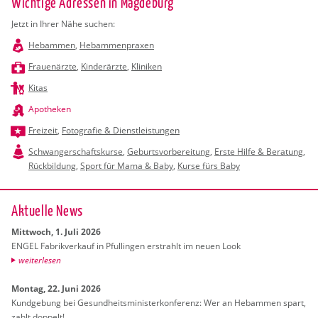
Wichtige Adressen in Magdeburg
Jetzt in Ihrer Nähe suchen:
Hebammen
,
Hebammenpraxen
Frauenärzte
,
Kinderärzte
,
Kliniken
Kitas
Apotheken
Freizeit
,
Fotografie & Dienstleistungen
Schwangerschaftskurse
,
Geburtsvorbereitung
,
Erste Hilfe & Beratung
,
Rückbildung
,
Sport für Mama & Baby
,
Kurse fürs Baby
Ak­tu­el­le News
Mitt­woch, 1. Juli 2026
ENGEL Fa­brik­ver­kauf in Pful­lin­gen er­strahlt im neuen Look
wei­ter­le­sen
Mon­tag, 22. Juni 2026
Kund­ge­bung bei Ge­sund­heits­mi­nis­ter­kon­fe­renz: Wer an Heb­am­men spart,
zahlt dop­pelt!