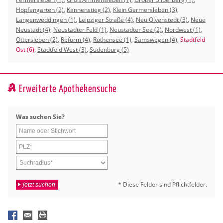
Hopfengarten (2)
,
Kannenstieg (2)
,
Klein Germersleben (3)
,
Langenweddingen (1)
,
Leipziger Straße (4)
,
Neu Olvenstedt (3)
,
Neue
Neustadt (4)
,
Neustädter Feld (1)
,
Neustädter See (2)
,
Nordwest (1)
,
Ottersleben (2)
,
Reform (4)
,
Rothensee (1)
,
Samswegen (4)
,
Stadtfeld
Ost (6)
,
Stadtfeld West (3)
,
Sudenburg (5)
Erweiterte Apothekensuche
Was su­chen Sie?
* Diese Fel­der sind Pflicht­fel­der.
jetzt suchen