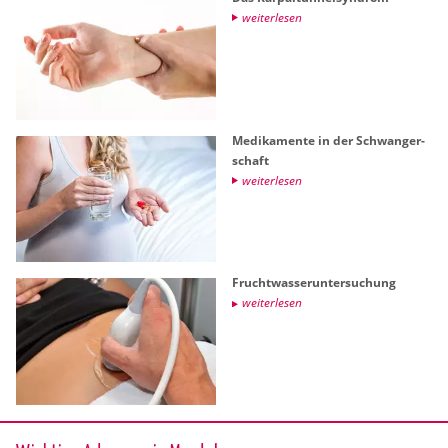
wei­ter­le­sen
Me­di­ka­men­te in der Schwan­ger­
schaft
wei­ter­le­sen
Frucht­was­ser­un­ter­su­chung
wei­ter­le­sen